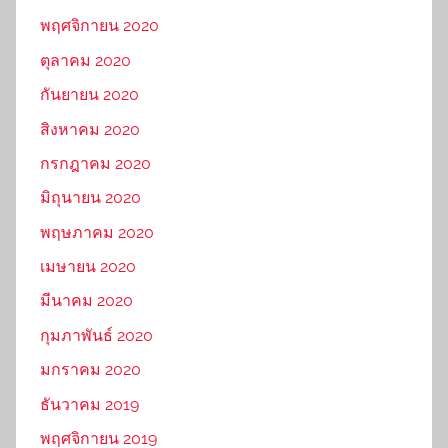
พฤศจิกายน 2020
ตุลาคม 2020
กันยายน 2020
สิงหาคม 2020
กรกฎาคม 2020
มิถุนายน 2020
พฤษภาคม 2020
เมษายน 2020
มีนาคม 2020
กุมภาพันธ์ 2020
มกราคม 2020
ธันวาคม 2019
พฤศจิกายน 2019