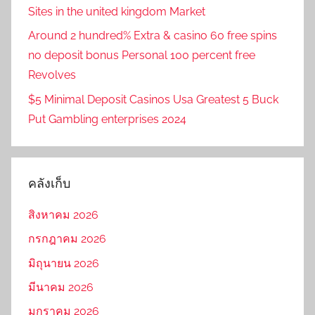
Sites in the united kingdom Market
Around 2 hundred% Extra & casino 60 free spins
no deposit bonus Personal 100 percent free
Revolves
$5 Minimal Deposit Casinos Usa Greatest 5 Buck
Put Gambling enterprises 2024
คลังเก็บ
สิงหาคม 2026
กรกฎาคม 2026
มิถุนายน 2026
มีนาคม 2026
มกราคม 2026