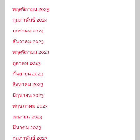
พฤศจิกายน 2025
กุมภาพันธ์ 2024
มกราคม 2024
ธันวาคม 2023
พฤศจิกายน 2023
ตุลาคม 2023
กันยายน 2023
สิงหาคม 2023
มิถุนายน 2023
พฤษภาคม 2023
เมษายน 2023
มีนาคม 2023
กุมภาพันธ์ 2023