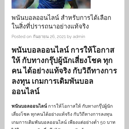
พนันบอลออนไลน์ สำหรับการได้เลือก
ในสิ่งที่ปรารถนาอย่างแท้จริง
Posted on
กันยายน 26, 2021
by
admin
พนันบอลออนไลน์ การให้โอกาส
ให้ กับทางกรุ๊ปผู้นักเสี่ยงโชค ทุก
คน ได้อย่างแท้จริง กับวิถีทางการ
ลงทุน เกมการเดิมพันบอล
ออนไลน์
พนันบอลออนไลน์
การให้โอกาสให้ กับทางกรุ๊ปผู้นัก
เสี่ยงโชค ทุกคนได้อย่างแท้จริง กับวิถีทางการลงทุน
เกมการเดิมพันบอลออนไลน์ เพียงแต่อย่างต่ำ 50 บาท