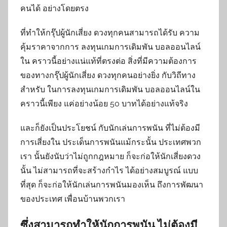
คนได้ อย่างโดยตรง
ที่ทำให้กรุ๊ปผู้นักเสี่ยง ดวงทุกคนสามารถได้รับ ความ
คุ้มราคาจากการ ลงทุนเกมการเดิมพัน บอลออนไลน์
ใน คราวนี้อย่างแน่แท้ที่ตรงต่อ สิ่งที่มีความต้องการ
ของทางกรุ๊ปผู้นักเสี่ยง ดวงทุกคนอย่างยิ่ง กับวิถีทาง
สำหรับ ในการลงทุนเกมการเดิมพัน บอลออนไลน์ใน
คราวนี้เพียง แค่อย่างน้อย 50 บาทได้อย่างแท้จริง
และก็ยังเป็นประโยชน์ กับนักเล่นการพนัน ที่ไม่ต้องมี
การเสี่ยงใน ประเด็นการพนันแม้กระนั้น ประเทศพวก
เรา นั้นยังนับว่าไม่ถูกกฎหมาย ก็จะก่อให้นักเสี่ยงดวง
นั้น ไม่สามารถที่จะสร้างกำไร ได้อย่างสมบูรณ์ แบบ
ที่สุด ก็จะก่อให้นักเล่นการพนันมองเห็น ถึงการพัฒนา
ของประเทศ เพื่อนบ้านพวกเรา
ซึ่งสามารถทำให้นักการพนัน ไม่ต้องมี