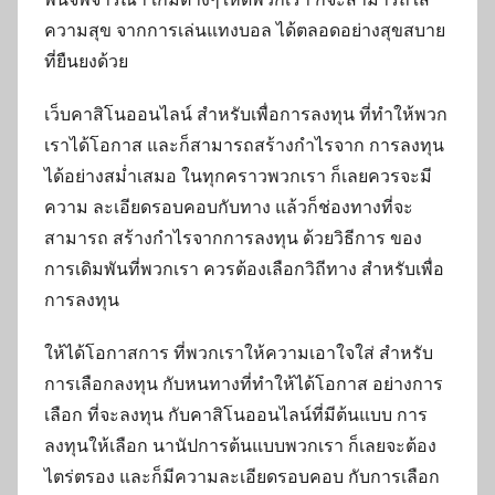
ความสุข จากการเล่นแทงบอล ได้ตลอดอย่างสุขสบาย
ที่ยืนยงด้วย
เว็บคาสิโนออนไลน์ สำหรับเพื่อการลงทุน ที่ทำให้พวก
เราได้โอกาส และก็สามารถสร้างกำไรจาก การลงทุน
ได้อย่างสม่ำเสมอ ในทุกคราวพวกเรา ก็เลยควรจะมี
ความ ละเอียดรอบคอบกับทาง แล้วก็ช่องทางที่จะ
สามารถ สร้างกำไรจากการลงทุน ด้วยวิธีการ ของ
การเดิมพันที่พวกเรา ควรต้องเลือกวิถีทาง สำหรับเพื่อ
การลงทุน
ให้ได้โอกาสการ ที่พวกเราให้ความเอาใจใส่ สำหรับ
การเลือกลงทุน กับหนทางที่ทำให้ได้โอกาส อย่างการ
เลือก ที่จะลงทุน กับคาสิโนออนไลน์ที่มีต้นแบบ การ
ลงทุนให้เลือก นานัปการต้นแบบพวกเรา ก็เลยจะต้อง
ไตร่ตรอง และก็มีความละเอียดรอบคอบ กับการเลือก