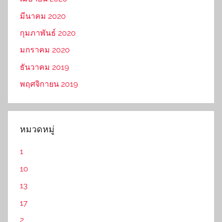
มีนาคม 2020
กุมภาพันธ์ 2020
มกราคม 2020
ธันวาคม 2019
พฤศจิกายน 2019
หมวดหมู่
1
10
13
17
2