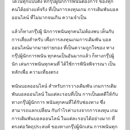
ได้ในทุกแบบดัง ที่กรุ๊ปผู้นักการพนันต้องการ ของทุก
คนได้อย่างแท้จริง ที่เป็นการลงทุนเกม การเดิมพันบอล
ออนไลน์ ที่ไม่มากจนเกิน ความจำเป็น
แล้วก็ทางกรุ๊ปผู้ นักการพนันทุกคนไม่ต้องพบ เห็นกับ
การเสี่ยงสำหรับ เพื่อการลงทุนเกมการเดิมพัน บอล
ออนไลน์มากมายก่ายกอง ที่เป็นความถูกใจของ ทาง
กรุ๊ปผู้นักการพนัน ทุกคนเป็นอันมากแล้ว ก็ทางกรุ๊ปผู้
นัก เล่นการพนันทุกคนที่ ได้ใช้การพินิจพิจารณา เป็น
หลักเพื่อ ความเที่ยงตรง
พนันบอลออนไลน์ สำหรับการวางเดิมพัน เกมการเดิม
พันบอลออนไลน์ ในแต่ละรอบที่เป็น การเป็นผลดีให้กับ
ทางกรุ๊ปผู้นักการ พนันทุกคนที่ได้รับช่องทาง ซึ่ง
สามารถแลกเปลี่ยน กับกำไรค่าแรงจากการลงทุน เกม
การเดิมพันบอลออนไลน์ ในแต่ละรอบได้อย่างมาก ที่
ตรงต่อวัตถุประสงค์ ของทางกรุ๊ปผู้นักเล่น การพนันทุก