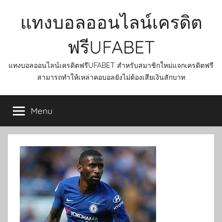
Skip
แทงบอลออนไลน์เครดิต
to
content
ฟรีUFABET
แทงบอลออนไลน์เครดิตฟรีUFABET สำหรับสมาชิกใหม่แจกเครดิตฟรี
สามารถทำให้เหล่าคอบอลยังไม่ต้องเสียเงินสักบาท
Menu