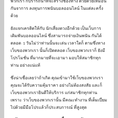
พวกเรา ก็ปรารถนาที่จะสร้างช่องทาง ด้วยด้วยเหมือน
กันจาการ ลงทุนการพนันบอลออนไลน์ ในแต่ละครั้ง
ด้วย
ยังแจกเครดิตให้กับ นักเสี่ยงดวงอีกด้วย เป็นเว็บการ
เดิมพันบอลออนไลน์ ซึ่งสามารถจ่ายเงินพนัน กันได้
ตลอด 1 วันไม่ว่าท่านนั้นจะเล่น เวลาใดก็ ตามซึ่งทาง
เว็บของพวกเรา นั้นก็เปิดตลอด เว็บของพวกเราก็ ยังมี
โปรโมชั่น ที่มากมายที่จะเอามา มอบให้สมาชิกทุก
ท่าน อย่างแน่แท้
ซึ่งน่าเชื่อเลยว่าถ้าเกิด คุณเข้ามาใช้เว็บของพวกเรา
คุณจะได้รับความคุ้มราคา อย่างไม่ต้องสงสัย และก็
เว็บของพวกเรายินดีให้บริการ แก่สมาชิกทุกท่าน
เพราะ ว่าเว็บของพวกเรานั้น มีคณะทำงาน ที่เต็มเปี่ยม
ไปด้วยมีมือโปรแล้วก็ประสบการณ์ ที่สูงสุด