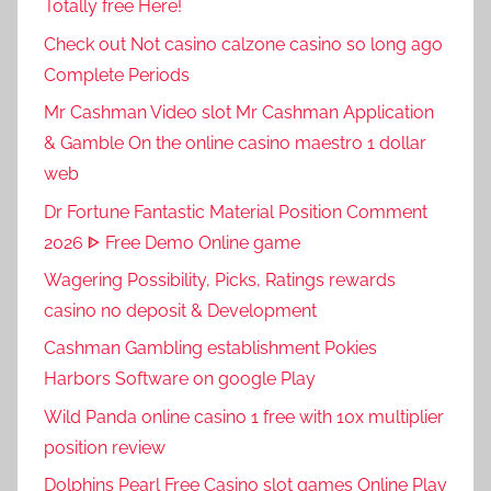
Totally free Here!
Check out Not casino calzone casino so long ago
Complete Periods
Mr Cashman Video slot Mr Cashman Application
& Gamble On the online casino maestro 1 dollar
web
Dr Fortune Fantastic Material Position Comment
2026 ᐈ Free Demo Online game
Wagering Possibility, Picks, Ratings rewards
casino no deposit & Development
Cashman Gambling establishment Pokies
Harbors Software on google Play
Wild Panda online casino 1 free with 10x multiplier
position review
Dolphins Pearl Free Casino slot games Online Play