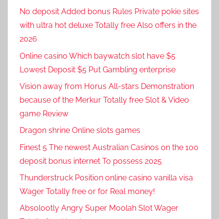
No deposit Added bonus Rules Private pokie sites
with ultra hot deluxe Totally free Also offers in the
2026
Online casino Which baywatch slot have $5
Lowest Deposit $5 Put Gambling enterprise
Vision away from Horus All-stars Demonstration
because of the Merkur Totally free Slot & Video
game Review
Dragon shrine Online slots games
Finest 5 The newest Australian Casinos on the 100
deposit bonus internet To possess 2025
Thunderstruck Position online casino vanilla visa
Wager Totally free or for Real money!
Absolootly Angry Super Moolah Slot Wager