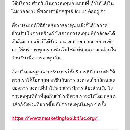
ใช้บริการ สำหรับในการลงทุนกับแบบที่ ทำให้ได้เงิน
ไม่ยากอย่าง ที่พวกเรามีกลยุทธ์ ลับ บา ติดอยู่ ร่า
ที่จะประยุกต์ใช้สำหรับการลงทุน แล้วก็ได้โอกาส
สำหรับ ในการสร้างกำไรจากการลงทุน ที่กำลังจะได้
เงินไม่ยาก แล้วก็ได้รับความ สบายสบายจากการเข้า
มา ใช้บริการทุกคราวซึ่งเว็บไซต์ ที่พวกเราจะเลือกใช้
สำหรับ เพื่อการลงทุนนั้น
ต้องมี มาตรฐานสำหรับ การให้บริการที่ดีและก็ทำให้
พวกเราได้โอกาสมากขึ้นกับการ ลงทุนแล้วก็ลักษณะ
ของการ ลงทุนที่ทำให้พวกเรา มีการเสี่ยงสำหรับ ใน
การลงทุนที่ต่ำที่สุดกับกำไร ที่พวกเราจะได้โดยตลอด
แล้วก็จังหวะที่มากขึ้น กับการลงทุนในทุก ๆ ครั้ง
https://www.marketingtoolkitfsc.org/