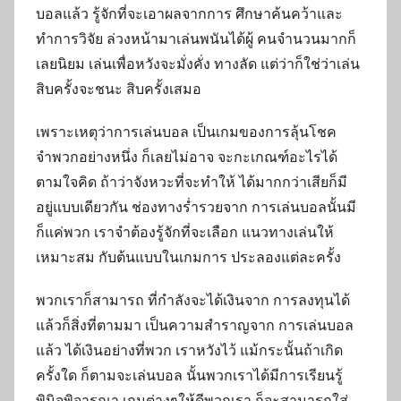
บอลแล้ว รู้จักที่จะเอาผลจากการ ศึกษาค้นคว้าและ
ทำการวิจัย ล่วงหน้ามาเล่นพนันได้ผู้ คนจำนวนมากก็
เลยนิยม เล่นเพื่อหวังจะมั่งคั่ง ทางลัด แต่ว่าก็ใช่ว่าเล่น
สิบครั้งจะชนะ สิบครั้งเสมอ
เพราะเหตุว่าการเล่นบอล เป็นเกมของการลุ้นโชค
จำพวกอย่างหนึ่ง ก็เลยไม่อาจ จะกะเกณฑ์อะไรได้
ตามใจคิด ถ้าว่าจังหวะที่จะทำให้ ได้มากกว่าเสียก็มี
อยู่แบบเดียวกัน ช่องทางร่ำรวยจาก การเล่นบอลนั้นมี
ก็แค่พวก เราจำต้องรู้จักที่จะเลือก แนวทางเล่นให้
เหมาะสม กับต้นแบบในเกมการ ประลองแต่ละครั้ง
พวกเราก็สามารถ ที่กำลังจะได้เงินจาก การลงทุนได้
แล้วก็สิ่งที่ตามมา เป็นความสำราญจาก การเล่นบอล
แล้ว ได้เงินอย่างที่พวก เราหวังไว้ แม้กระนั้นถ้าเกิด
ครั้งใด ก็ตามจะเล่นบอล นั้นพวกเราได้มีการเรียนรู้
พินิจพิจารณา เกมต่างๆให้ดีพวกเรา ก็จะสามารถใส่