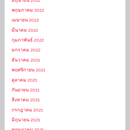
มิถุนายน 2022
พฤษภาคม 2022
เมษายน 2022
มีนาคม 2022
กุมภาพันธ์ 2022
มกราคม 2022
ธันวาคม 2021
พฤศจิกายน 2021
ตุลาคม 2021
กันยายน 2021
สิงหาคม 2021
กรกฎาคม 2021
มิถุนายน 2021
พฤษภาคม 2021