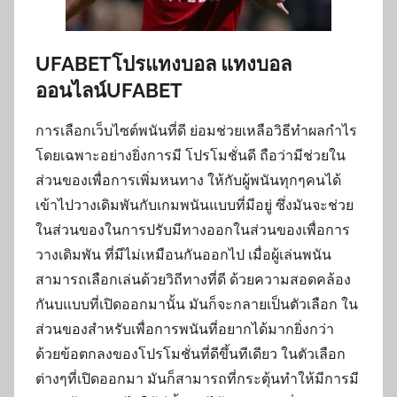
UFABETโปรแทงบอล แทงบอล
ออนไลน์UFABET
การเลือกเว็บไซต์พนันที่ดี ย่อมช่วยเหลือวิธีทำผลกำไร
โดยเฉพาะอย่างยิ่งการมี โปรโมชั่นดี ถือว่ามีช่วยใน
ส่วนของเพื่อการเพิ่มหนทาง ให้กับผู้พนันทุกๆคนได้
เข้าไปวางเดิมพันกับเกมพนันแบบที่มีอยู่ ซึ่งมันจะช่วย
ในส่วนของในการปรับมีทางออกในส่วนของเพื่อการ
วางเดิมพัน ที่มีไม่เหมือนกันออกไป เมื่อผู้เล่นพนัน
สามารถเลือกเล่นด้วยวิถีทางที่ดี ด้วยความสอดคล้อง
กันบแบบที่เปิดออกมานั้น มันก็จะกลายเป็นตัวเลือก ใน
ส่วนของสำหรับเพื่อการพนันที่อยากได้มากยิ่งกว่า
ด้วยข้อตกลงของโปรโมชั่นที่ดีขึ้นทีเดียว ในตัวเลือก
ต่างๆที่เปิดออกมา มันก็สามารถที่กระตุ้นทำให้มีการมี