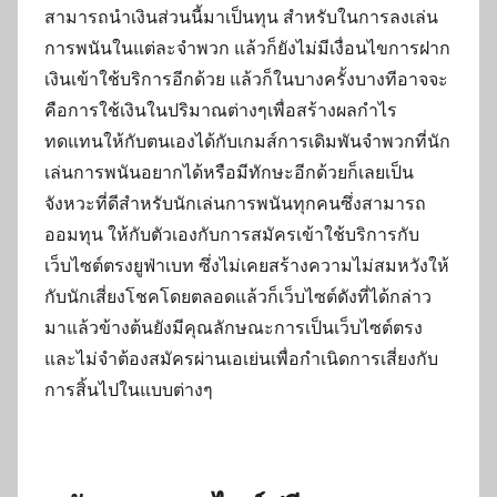
สามารถนำเงินส่วนนี้มาเป็นทุน สำหรับในการลงเล่น
การพนันในแต่ละจำพวก แล้วก็ยังไม่มีเงื่อนไขการฝาก
เงินเข้าใช้บริการอีกด้วย แล้วก็ในบางครั้งบางทีอาจจะ
คือการใช้เงินในปริมาณต่างๆเพื่อสร้างผลกำไร
ทดแทนให้กับตนเองได้กับเกมส์การเดิมพันจำพวกที่นัก
เล่นการพนันอยากได้หรือมีทักษะอีกด้วยก็เลยเป็น
จังหวะที่ดีสำหรับนักเล่นการพนันทุกคนซึ่งสามารถ
ออมทุน ให้กับตัวเองกับการสมัครเข้าใช้บริการกับ
เว็บไซต์ตรงยูฟ่าเบท ซึ่งไม่เคยสร้างความไม่สมหวังให้
กับนักเสี่ยงโชคโดยตลอดแล้วก็เว็บไซต์ดังที่ได้กล่าว
มาแล้วข้างต้นยังมีคุณลักษณะการเป็นเว็บไซต์ตรง
และไม่จำต้องสมัครผ่านเอเย่นเพื่อกำเนิดการเสี่ยงกับ
การสิ้นไปในแบบต่างๆ