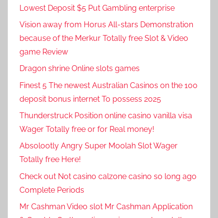
Lowest Deposit $5 Put Gambling enterprise
Vision away from Horus All-stars Demonstration
because of the Merkur Totally free Slot & Video
game Review
Dragon shrine Online slots games
Finest 5 The newest Australian Casinos on the 100
deposit bonus internet To possess 2025
Thunderstruck Position online casino vanilla visa
Wager Totally free or for Real money!
Absolootly Angry Super Moolah Slot Wager
Totally free Here!
Check out Not casino calzone casino so long ago
Complete Periods
Mr Cashman Video slot Mr Cashman Application