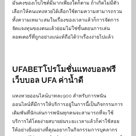
มั่นคงของเว็บไซต์มีมากเพียงใดก็ตาม ถ้าเกิดไม่มีตัว
เลือกให้คนแทงหวยได้เลือกใช้ตามความสามารถรวม
ทั้งความเหมาะสมในเรื่องของเวลาแล้วก็การจัดการ
จัดแจงทุนของตนแล้วย่อมไม่ใช่ขั้นตอนการเล่น
ลอตเตอรี่ที่ถูกอย่างแน่แท้ถือได้ว่าเรื่องง่ายไปแล้ว
UFABETโปรโมชั่นแทงบอลฟรี
เว็บบอล UFA ค่าน้ำดี
แทงหวย​ออนไลน์​บาท​ละ​900​ สำหรับการพนัน
ออนไลน์ที่มีการให้บริการอยู่ในการนี้เป็นกิจกรรมการ
เดิมพันที่นักเล่นการพนันทุกคนจะสามารถที่จะใช้
บริการได้โดยง่ายสบายย่นระยะเวลาแล้วก็ค่าใช้สอย
ให้อย่างยิ่งอย่างที่คุณอยากในกิจกรรมการบุคลากร