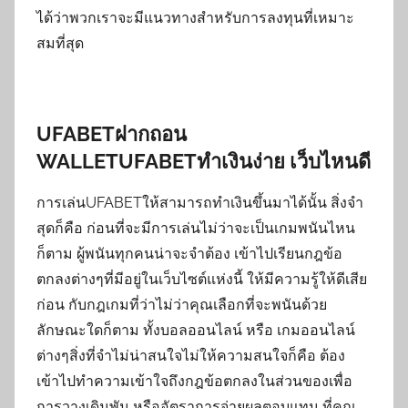
ได้ว่าพวกเราจะมีแนวทางสำหรับการลงทุนที่เหมาะ
สมที่สุด
UFABETฝากถอน
WALLETUFABETทำเงินง่าย เว็บไหนดี
การเล่นUFABETให้สามารถทำเงินขึ้นมาได้นั้น สิ่งจำ
สุดก็คือ ก่อนที่จะมีการเล่นไม่ว่าจะเป็นเกมพนันไหน
ก็ตาม ผู้พนันทุกคนน่าจะจำต้อง เข้าไปเรียนกฎข้อ
ตกลงต่างๆที่มีอยู่ในเว็บไซต์แห่งนี้ ให้มีความรู้ให้ดีเสีย
ก่อน กับกฎเกมที่ว่าไม่ว่าคุณเลือกที่จะพนันด้วย
ลักษณะใดก็ตาม ทั้งบอลออนไลน์ หรือ เกมออนไลน์
ต่างๆสิ่งที่จำไม่น่าสนใจไม่ให้ความสนใจก็คือ ต้อง
เข้าไปทำความเข้าใจถึงกฎข้อตกลงในส่วนของเพื่อ
การวางเดิมพัน หรืออัตราการจ่ายผลตอบแทน ที่คุณ