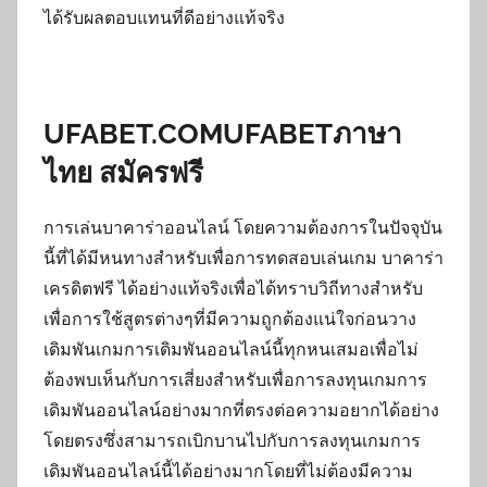
ได้รับผลตอบแทนที่ดีอย่างแท้จริง
UFABET.COMUFABETภาษา
ไทย สมัครฟรี
การเล่นบาคาร่าออนไลน์ โดยความต้องการในปัจจุบัน
นี้ที่ได้มีหนทางสำหรับเพื่อการทดสอบเล่นเกม บาคาร่า
เครดิตฟรี ได้อย่างแท้จริงเพื่อได้ทราบวิถีทางสำหรับ
เพื่อการใช้สูตรต่างๆที่มีความถูกต้องแน่ใจก่อนวาง
เดิมพันเกมการเดิมพันออนไลน์นี้ทุกหนเสมอเพื่อไม่
ต้องพบเห็นกับการเสี่ยงสำหรับเพื่อการลงทุนเกมการ
เดิมพันออนไลน์อย่างมากที่ตรงต่อความอยากได้อย่าง
โดยตรงซึ่งสามารถเบิกบานไปกับการลงทุนเกมการ
เดิมพันออนไลน์นี้ได้อย่างมากโดยที่ไม่ต้องมีความ