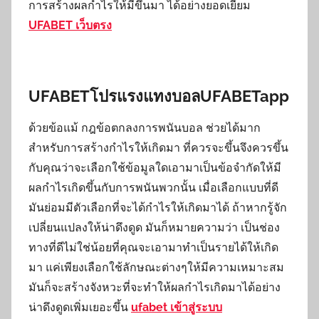
การสร้างผลกำไรให้มีขึ้นมา ได้อย่างยอดเยี่ยม
UFABET เว็บตรง
UFABETโปรแรงแทงบอลUFABETapp
ด้วยข้อแม้ กฎข้อตกลงการพนันบอล ช่วยได้มาก
สำหรับการสร้างกำไรให้เกิดมา ที่ควรจะขึ้นจึงควรขึ้น
กับคุณว่าจะเลือกใช้ข้อมูลใดเอามาเป็นข้อจำกัดให้มี
ผลกำไรเกิดขึ้นกับการพนันพวกนั้น เมื่อเลือกแบบที่ดี
มันย่อมมีตัวเลือกที่จะได้กำไรให้เกิดมาได้ ถ้าหากรู้จัก
เปลี่ยนแปลงให้น่าดึงดูด มันก็หมายความว่า เป็นช่อง
ทางที่ดีไม่ใช่น้อยที่คุณจะเอามาทำเป็นรายได้ให้เกิด
มา แค่เพียงเลือกใช้ลักษณะต่างๆให้มีความเหมาะสม
มันก็จะสร้างจังหวะที่จะทำให้ผลกำไรเกิดมาได้อย่าง
น่าดึงดูดเพิ่มเยอะขึ้น
ufabet เข้าสู่ระบบ