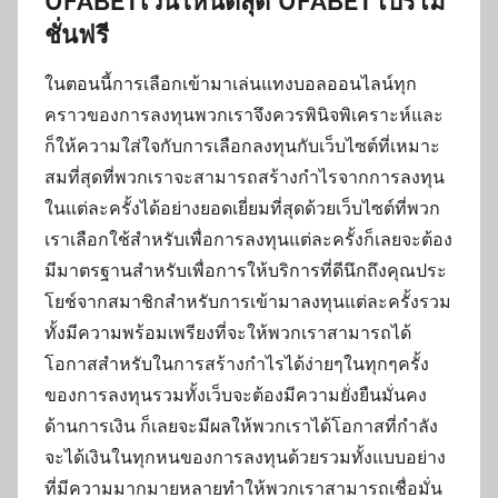
UFABETเว็นไหนดีสุด ีUFABETโปรโม
ชั่นฟรี
ในตอนนี้การเลือกเข้ามาเล่นแทงบอลออนไลน์ทุก
คราวของการลงทุนพวกเราจึงควรพินิจพิเคราะห์และ
ก็ให้ความใส่ใจกับการเลือกลงทุนกับเว็บไซต์ที่เหมาะ
สมที่สุดที่พวกเราจะสามารถสร้างกำไรจากการลงทุน
ในแต่ละครั้งได้อย่างยอดเยี่ยมที่สุดด้วยเว็บไซต์ที่พวก
เราเลือกใช้สำหรับเพื่อการลงทุนแต่ละครั้งก็เลยจะต้อง
มีมาตรฐานสำหรับเพื่อการให้บริการที่ดีนึกถึงคุณประ
โยช์จากสมาชิกสำหรับการเข้ามาลงทุนแต่ละครั้งรวม
ทั้งมีความพร้อมเพรียงที่จะให้พวกเราสามารถได้
โอกาสสำหรับในการสร้างกำไรได้ง่ายๆในทุกๆครั้ง
ของการลงทุนรวมทั้งเว็บจะต้องมีความยั่งยืนมั่นคง
ด้านการเงิน ก็เลยจะมีผลให้พวกเราได้โอกาสที่กำลัง
จะได้เงินในทุกหนของการลงทุนด้วยรวมทั้งแบบอย่าง
ที่มีความมากมายหลายทำให้พวกเราสามารถเชื่อมั่น