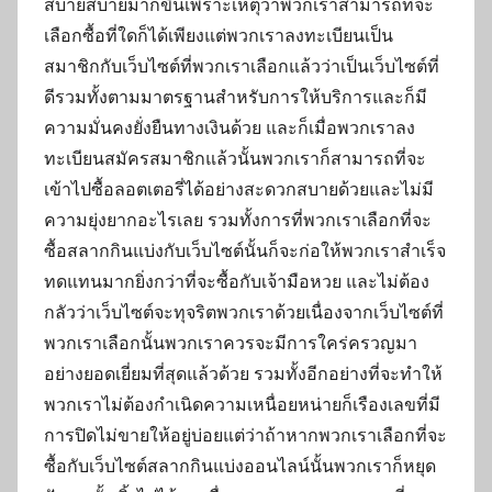
สบายสบายมากขึ้นเพราะเหตุว่าพวกเราสามารถที่จะ
เลือกซื้อที่ใดก็ได้เพียงแต่พวกเราลงทะเบียนเป็น
สมาชิกกับเว็บไซต์ที่พวกเราเลือกแล้วว่าเป็นเว็บไซต์ที่
ดีรวมทั้งตามมาตรฐานสำหรับการให้บริการและก็มี
ความมั่นคงยั่งยืนทางเงินด้วย และก็เมื่อพวกเราลง
ทะเบียนสมัครสมาชิกแล้วนั้นพวกเราก็สามารถที่จะ
เข้าไปซื้อลอตเตอรี่ได้อย่างสะดวกสบายด้วยและไม่มี
ความยุ่งยากอะไรเลย รวมทั้งการที่พวกเราเลือกที่จะ
ซื้อสลากกินแบ่งกับเว็บไซต์นั้นก็จะก่อให้พวกเราสำเร็จ
ทดแทนมากยิ่งกว่าที่จะซื้อกับเจ้ามือหวย และไม่ต้อง
กลัวว่าเว็บไซต์จะทุจริตพวกเราด้วยเนื่องจากเว็บไซต์ที่
พวกเราเลือกนั้นพวกเราควรจะมีการใคร่ครวญมา
อย่างยอดเยี่ยมที่สุดแล้วด้วย รวมทั้งอีกอย่างที่จะทำให้
พวกเราไม่ต้องกำเนิดความเหนื่อยหน่ายก็เรืองเลขที่มี
การปิดไม่ขายให้อยู่บ่อยแต่ว่าถ้าหากพวกเราเลือกที่จะ
ซื้อกับเว็บไซต์สลากกินแบ่งออนไลน์นั้นพวกเราก็หยุด