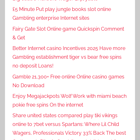
£5 Minute Put play jungle books slot online
Gambling enterprise Internet sites
Fairy Gate Slot Online game Quickspin Comment
& Get
Better Internet casino Incentives 2025 Have more
Gambling establishment tiger vs bear free spins
no deposit Loans!
Gamble 21,300+ Free online Online casino games
No Download
Enjoy Megajackpots Wolf Work with miami beach
pokie free spins On the internet
Share united states compared play tiki vikings
online to 7bet versus Spartans: Where Lil Child
Wagers, Professionals Victory 33% Back The best