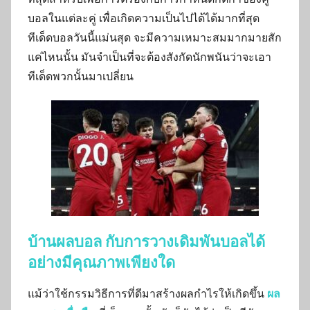
บอลในแต่ละคู่ เพื่อเกิดความเป็นไปได้ได้มากที่สุด
ทีเด็ดบอลวันนี้แม่นสุด จะมีความเหมาะสมมากมายสัก
แค่ไหนนั้น มันจำเป็นที่จะต้องสังกัดนักพนันว่าจะเอา
ทีเด็ดพวกนั้นมาเปลี่ยน
บ้านผลบอล กับการวางเดิมพันบอลได้
อย่างมีคุณภาพเพียงใด
แม้ว่าใช้กรรมวิธีการที่ดีมาสร้างผลกำไรให้เกิดขึ้น
ผล