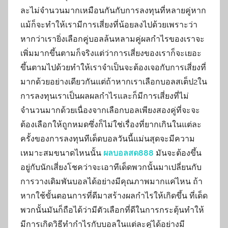
ละไม่จำนวนมากเหมือนกันกับการลงทุนที่หลายคู่หาก
แม้ก็จะทำให้เรามีการเสี่ยงที่น้อยลงไปด้วยเพราะว่า
หากว่าเรายิ่งเลือกคู่บอลล้นหลามคู่ผลกำไรของเราจะ
เพิ่มมากขึ้นตามก็จริงแต่ว่าการเสี่ยงของเราก็จะเยอะ
ขึ้นตามไปด้วยทำให้เราจำเป็นจะต้องเจอกับการเสี่ยงที่
มากด้วยอย่างเดียวกันแต่ถ้าหากเราเลือกบอลสเต็ป2ใน
การลงทุนเราเป็นผลผลกำไรและก็มีการเสี่ยงที่ไม่
จำนวนมากด้วยเนื่องจากเลือกบอลเพียงสองคู่ที่จะจะ
ต้องเลือกให้ถูกหมดซึ่งก็ไม่ใช่เรื่องที่ยากเกินในแต่ละ
ครั้งของการลงทุนทีเด็ดบอลวันนี้แม่นสุดจะมีความ
เหมาะสมขนาดไหนนั้น
ผลบอลสด888
มันจะต้องขึ้น
อยู่กับนักเสี่ยงโชคว่าจะเอาทีเด็ดพวกนั้นมาเปลี่ยนกับ
การวางเดิมพันบอลได้อย่างมีคุณภาพมากแค่ไหน ถ้า
หากใช้ขั้นตอนการที่ดีมาสร้างผลกำไรให้เกิดขึ้น ที่เด็ด
พวกนั้นมันก็ถือได้ว่ามีตัวเลือกที่ดีในการกระตุ้นทำให้
มีการเกิดวิธีทำกำไรกับบอลในแต่ละคู่ได้อย่างมี