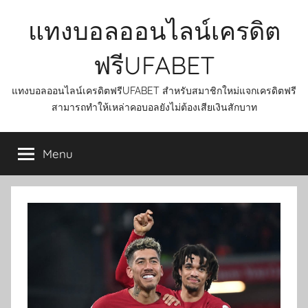
Skip
แทงบอลออนไลน์เครดิต
to
content
ฟรีUFABET
แทงบอลออนไลน์เครดิตฟรีUFABET สำหรับสมาชิกใหม่แจกเครดิตฟรี
สามารถทำให้เหล่าคอบอลยังไม่ต้องเสียเงินสักบาท
Menu