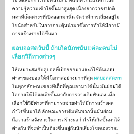
ไม่ได้เลือกการเดิมพันไปกับ ทีเด็ดพวกนั้นให้กำเนิด
ความรู้ความเข้าใจขึ้นมาสูงสุด เนื่องจากว่าธรปกติ
มดาทีเด็ดต่างๆที่เปิดออกมานั้น จัดว่ามีการเสี่ยงอยู่ไม่
ใช่น้อสำหรับในการกระตุ้นนำมาซึ่งการทำให้มีการมี
การสร้างรายได้ขึ้นมา
ผลบอลสดวันนี้ ถ้าเกิดนักพนันแต่ละคนไม่
เลือกวิถีทางต่างๆ
ให้เหมาะสมกับคู่บอลที่เปิดออกมาและก็ใช้ต้นแบบ
ต่างๆของบอลให้มีโอกาสอย่างมากที่สุด
ผลบอลสด7m
ในทุกๆลักษณะของทีเด็ดที่คุณเอามาใช้นั้น มันย่อมได้
โอกาสให้ได้ผลเสียขึ้นมากับการวางเดิมพันเอง เมื่อ
เลือกใช้วิธีต่างๆที่สามารถช่วยทำให้มีการสร้างผล
กำไรขึ้นมาได้ ลักษณะการเดิมพันพวกนั้นมันย่อม
ถือว่าสร้างจังหวะในการสร้างผลกำไรให้เกิดขึ้นมาได้
ต่างกัน ที่จะจำเป็นต้องขึ้นอยู่กับนักเสี่ยงโชคเองว่าจะ