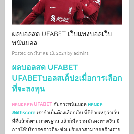
ผลบอลสด UFABET เว็บแทงบอลเว็บ
พนันบอล
Posted on
มีนาคม 18, 2023
by
admins
ผลบอลสด UFABET
UFABETบอลสเต็ป2เมื่อการเลือก
ที่จะลงทุน
ผลบอลสด UFABET
กับการพนันบอล
ผลบอล
สดthscore
เราจำเป็นต้องเลือกเว็บ ที่ดีด้วยเหตุว่าเว็บ
ที่ดีแล้วก็ตามมาตรฐาน แล้วก็มีความมั่นคงทางเงิน มี
การให้บริการคราวดีจะช่วยปรับเราสามารถสร้างราย