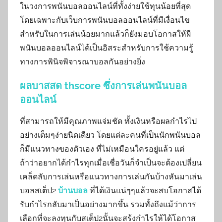
ในวงการพนันบอลออนไลน์ที่ทั้งง่ายใช้ทุนน้อยที่สุด
โดยเฉพาะกับเว็บการพนันบอลออนไลน์ที่มีเงื่อนไข
สำหรับในการเล่นน้อยมากแล้วก็ยังมอบโอกาสให้ผี
พนันบอลออนไลน์ได้เป็นอิสระสำหรับการใช้ความรู้
ทางการพินิจพิจารณาบอลกันอย่างยิ่ง
ผลบาสสด thscore ซึ่งการเล่นพนันบอล
ออนไลน์
ที่สามารถให้มีคุณภาพแจ่มชัด ทั้งเงินหรือผลกำไรไป
อย่างเต็มๆง่ายนิดเดียว โดยแต่ละคนที่เป็นนักพนันบอล
ก็มีแนวทางของตัวเอง ที่ไม่เหมือนใครอยู่แล้ว แต่
ถ้าว่าอยากได้กำไรทุกเมื่อเชื่อวันก็จำเป็นจะต้องเปลี่ยน
เคล็ดลับการเล่นหรือแนวทางการเล่นกันบ้างหันมาเล่น
บอลสเต็ป2
บ้านบอล
ที่ได้เงินแน่ๆๆแล้วจะสบโอกาสได้
รับกำไรกลับมาเป็นอย่างมากขึ้น รวมทั้งถึงแม้ว่าการ
เลือกที่จะลงทุนกับสเต็ป2นั้นจะสร้งกำไรให้ได้โอกาส