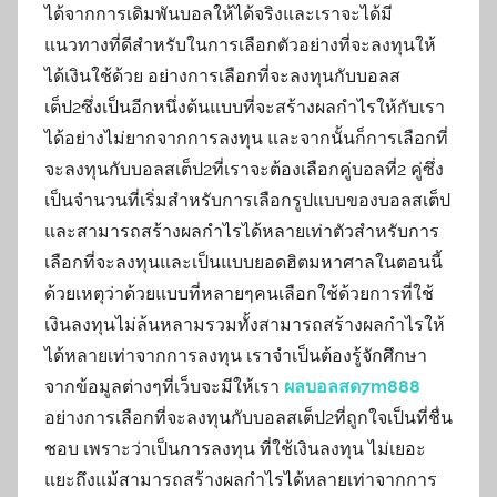
ได้จากการเดิมพันบอลให้ได้จริงและเราจะได้มี
แนวทางที่ดีสำหรับในการเลือกตัวอย่างที่จะลงทุนให้
ได้เงินใช้ด้วย อย่างการเลือกที่จะลงทุนกับบอลส
เต็ป2ซึ่งเป็นอีกหนึ่งต้นแบบที่จะสร้างผลกำไรให้กับเรา
ได้อย่างไม่ยากจากการลงทุน และจากนั้นก็การเลือกที่
จะลงทุนกับบอลสเต็ป2ที่เราจะต้องเลือกคู่บอลที่2 คู่ซึ่ง
เป็นจำนวนที่เริ่มสำหรับการเลือกรูปแบบของบอลสเต็ป
และสามารถสร้างผลกำไรได้หลายเท่าตัวสำหรับการ
เลือกที่จะลงทุนและเป็นแบบยอดฮิตมหาศาลในตอนนี้
ด้วยเหตุว่าด้วยแบบที่หลายๆคนเลือกใช้ด้วยการที่ใช้
เงินลงทุนไม่ล้นหลามรวมทั้งสามารถสร้างผลกำไรให้
ได้หลายเท่าจากการลงทุน เราจำเป็นต้องรู้จักศึกษา
จากข้อมูลต่างๆที่เว็บจะมีให้เรา
ผลบอลสด7m888
อย่างการเลือกที่จะลงทุนกับบอลสเต็ป2ที่ถูกใจเป็นที่ชื่น
ชอบ เพราะว่าเป็นการลงทุน ที่ใช้เงินลงทุน ไม่เยอะ
แยะถึงแม้สามารถสร้างผลกำไรได้หลายเท่าจากการ