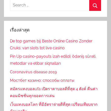
Search
for:
Search
เรื่องล่าสุด
De top games bij Beste Online Casino Zonder
Cruks: van slots tot live casino
Pin Up casino-payouts izah edildi: ödəniş sürəti,
metodlar və etibar siqnalları
Coronavirus disease 2019
Мостбет казино: способы оплаты
สมัครแทงบอลufa เปิดราคาบอลดีที่สุด 4 ตังค์ คืนค่า
คอมมิชชั่นทุกยอดการเล่น
เว็บแทงบอลโลก ที่มีอัตราจ่ายดีที่สุด เปรียบเทียบจาก