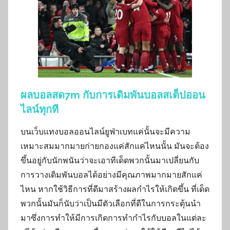
ผลบอลสด7m กับการเดิมพันบอลสเต็ปออน
ไลน์ทุกที
บนเว็บแทงบอลออนไลน์ยูฟ่าเบทแค่นั้นจะมีความ
เหมาะสมมากมายก่ายกองแค่สักแค่ไหนนั้น มันจะต้อง
ขึ้นอยู่กับนักพนันว่าจะเอาทีเด็ดพวกนั้นมาเปลี่ยนกับ
การวางเดิมพันบอลได้อย่างมีคุณภาพมากมายสักแค่
ไหน หากใช้วิธีการที่ดีมาสร้างผลกำไรให้เกิดขึ้น ที่เด็ด
พวกนั้นมันก็นับว่าเป็นมีตัวเลือกที่ดีในการกระตุ้นนำ
มาซึ่งการทำให้มีการเกิดการทำกำไรกับบอลในแต่ละ