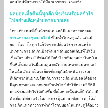
ออนไลน์ที่สามารถให้มีคุณภาพกระจ่างแจ้ง
ผลบอลเมื่อคืนนี้ทุกลีก ทั้งเงินหรือผลกำไร
ไปอย่างเต็มๆง่ายดายมากเลย
โดยแต่ละคนที่เป็นนักพนันบอลก็มีแนวทางของตน
การแทงบอลชุดออนไลน์
ที่ไม่ซ้ำใครอยู่แล้ว แต่แม้
อยากได้กำไรทุกวันก็จึงควรเปลี่ยนวิธีการเล่นหรือ
แนวทางการเล่นกันบ้างหันมาเล่นบอลสเต็ป2ที่ได้เงิน
เชื่อมั่นๆแล้วจะได้ช่องได้รับกำไรกลับมาอย่างใหญ่โต
ขึ้นทีเด็ดบอลวันนี้แม่นสุดจะมีความเหมาะสมมากแค่
ไหนนั้น มันจำเป็นจะต้องขึ้นอยู่กับนักพนันว่าจะเอา
ทีเด็ดพวกนั้นมาเปลี่ยนกับการวางเดิมพันบอลได้อย่าง
มีคุณภาพเยอะมากมายสักเท่าไหร่ ถ้าใช้กรรมวิธีที่ดี
มาสร้างผลกำไรให้เกิดขึ้น ที่เด็ดพวกนั้นมันก็ถือได้ว่ามี
ตัวเลือกที่ดีสำหรับในการกระตุ้นนำมาซึ่งการทำให้มี
การเกิดแนวทางการทำกำไรกับบอลในแต่ละคู่ได้อย่าง