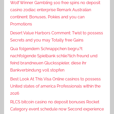
Wolf Winner Gambling 100 free spins no deposit
casino zodiac enterprise Remark Australian
continent: Bonuses, Pokies and you can
Promotions
Desert Value Harbors Comment: Twist to possess
Secrets and you may Totally free Gains
Qua folgendem Schnappchen begru?t
nachfolgende Spielbank schlie?lich freund und
feind brandneuen Glucksspieler, diese ihr
Bankverbindung voll stopfen
Best Look At This Visa Online casinos to possess
United states of america Professionals within the
2026
RLCS bitcoin casino no deposit bonuses Rocket
Category event schedule now Second experience