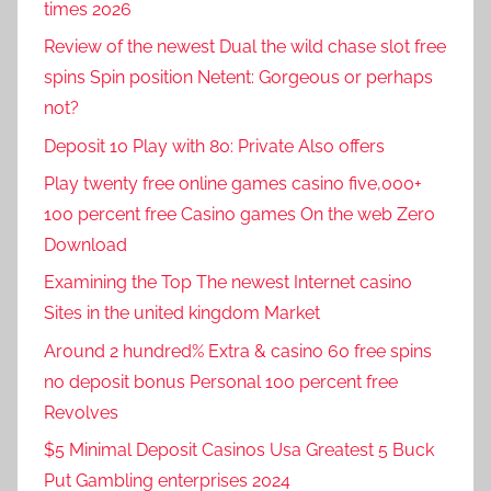
times 2026
Review of the newest Dual the wild chase slot free
spins Spin position Netent: Gorgeous or perhaps
not?
Deposit 10 Play with 80: Private Also offers
Play twenty free online games casino five,000+
100 percent free Casino games On the web Zero
Download
Examining the Top The newest Internet casino
Sites in the united kingdom Market
Around 2 hundred% Extra & casino 60 free spins
no deposit bonus Personal 100 percent free
Revolves
$5 Minimal Deposit Casinos Usa Greatest 5 Buck
Put Gambling enterprises 2024