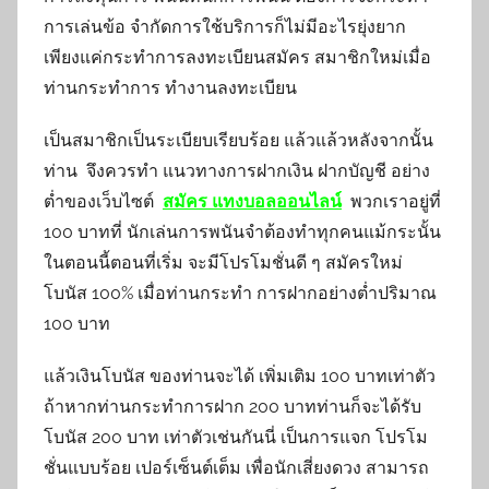
การเล่นข้อ จำกัดการใช้บริการก็ไม่มีอะไรยุ่งยาก
เพียงแค่กระทำการลงทะเบียนสมัคร สมาชิกใหม่เมื่อ
ท่านกระทำการ ทำงานลงทะเบียน
เป็นสมาชิกเป็นระเบียบเรียบร้อย แล้วแล้วหลังจากนั้น
ท่าน จึงควรทำ แนวทางการฝากเงิน ฝากบัญชี อย่าง
ต่ำของเว็บไซต์
สมัคร แทงบอลออนไลน์
พวกเราอยู่ที่
100 บาทที่ นักเล่นการพนันจำต้องทำทุกคนแม้กระนั้น
ในตอนนี้ตอนที่เริ่ม จะมีโปรโมชั่นดี ๆ สมัครใหม่
โบนัส 100% เมื่อท่านกระทำ การฝากอย่างต่ำปริมาณ
100 บาท
แล้วเงินโบนัส ของท่านจะได้ เพิ่มเติม 100 บาทเท่าตัว
ถ้าหากท่านกระทำการฝาก 200 บาทท่านก็จะได้รับ
โบนัส 200 บาท เท่าตัวเช่นกันนี่ เป็นการแจก โปรโม
ชั่นแบบร้อย เปอร์เซ็นต์เต็ม เพื่อนักเสี่ยงดวง สามารถ