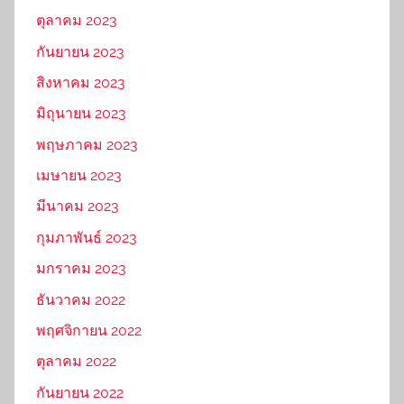
ตุลาคม 2023
กันยายน 2023
สิงหาคม 2023
มิถุนายน 2023
พฤษภาคม 2023
เมษายน 2023
มีนาคม 2023
กุมภาพันธ์ 2023
มกราคม 2023
ธันวาคม 2022
พฤศจิกายน 2022
ตุลาคม 2022
กันยายน 2022