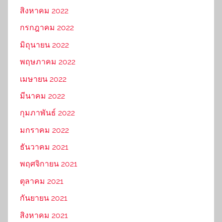
สิงหาคม 2022
กรกฎาคม 2022
มิถุนายน 2022
พฤษภาคม 2022
เมษายน 2022
มีนาคม 2022
กุมภาพันธ์ 2022
มกราคม 2022
ธันวาคม 2021
พฤศจิกายน 2021
ตุลาคม 2021
กันยายน 2021
สิงหาคม 2021