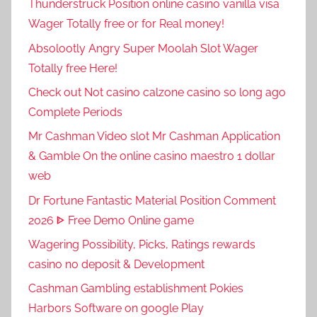
Thunderstruck Position online casino vanilla visa
Wager Totally free or for Real money!
Absolootly Angry Super Moolah Slot Wager
Totally free Here!
Check out Not casino calzone casino so long ago
Complete Periods
Mr Cashman Video slot Mr Cashman Application
& Gamble On the online casino maestro 1 dollar
web
Dr Fortune Fantastic Material Position Comment
2026 ᐈ Free Demo Online game
Wagering Possibility, Picks, Ratings rewards
casino no deposit & Development
Cashman Gambling establishment Pokies
Harbors Software on google Play