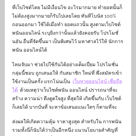
ที่เว็บไซต์โดย ไม่มีเงื่อนไข อะไรมากมาย ทำยอดนั้นก็
ไม่ต้องสูงมากมายก็รับไปเลยโดย ทันทีโบนัส 100%
ถอนออกมา ใช้ได้เมื่อทำ ยอดแถวนั้น สูงตามเว็บไซต์
พนันออนไลน์ ระบุยิ่งกว่านั้นแล้วยังคอยรับ โปรโมชั่
นอัน อื่นที่จัดขึ้นมา เป็นพิเศษไว้ มหาศาลไว้ให้ นักการ
พนัน ออนไลน์ได้
ไหมจับมา ช่วยไปใช้กันได้อย่างเต็มเปี่ยม โปรโมชั่น
กลุ่มนี้ชอบ ถูกเสนอให้ กับสมาชิก ใหม่ที่ พึ่งสมัครเข้า
ใช้งานเป็นครั้ง แรกโน่นเป็น
เว็บหวยออนไลน์ เชื่อถือ
ได้
ด้วยเหตุว่าเว็บไซต์พนัน ออนไลน์ ปรารถนาที่จะ
สร้าง ความน่า ดึงดูดใจสูง ที่สุดให้ เกิดขึ้นกับ เว็บไซต์
ก็เลยได้ บากบั่นที่ จะหาข้อเสนอแนะใดๆ ก็ตามที่จะ
ส่งผลให้เกิดความคุ้ม ราคาสูงสุด สำหรับใน การพนัน
รวมทั้งนี่ก็นับได้ว่าเป็นอีกหนึ่ง แนวนโยบายสำคัญที่