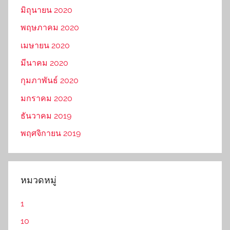
มิถุนายน 2020
พฤษภาคม 2020
เมษายน 2020
มีนาคม 2020
กุมภาพันธ์ 2020
มกราคม 2020
ธันวาคม 2019
พฤศจิกายน 2019
หมวดหมู่
1
10