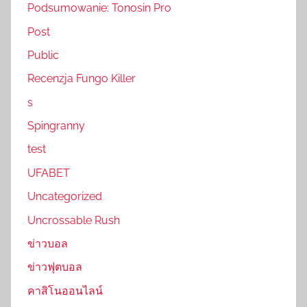
Podsumowanie: Tonosin Pro
Post
Public
Recenzja Fungo Killer
s
Spingranny
test
UFABET
Uncategorized
Uncrossable Rush
ข่าวบอล
ข่าวฟุตบอล
คาสิโนออนไลน์