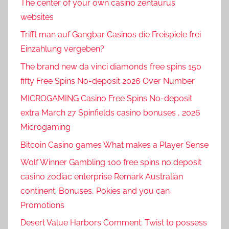
The center of your own casino zentaurus
websites
Trifft man auf Gangbar Casinos die Freispiele frei
Einzahlung vergeben?
The brand new da vinci diamonds free spins 150
fifty Free Spins No-deposit 2026 Over Number
MICROGAMING Casino Free Spins No-deposit
extra March 27 Spinfields casino bonuses , 2026
Microgaming
Bitcoin Casino games What makes a Player Sense
Wolf Winner Gambling 100 free spins no deposit
casino zodiac enterprise Remark Australian
continent: Bonuses, Pokies and you can
Promotions
Desert Value Harbors Comment: Twist to possess