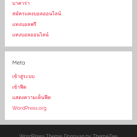
บาคาร่า
สมัครแทงบอลออนไลน์
แทงบอลฟรี
แทงบอลออนไลน์
Meta
เข้าสู่ระบบ
เข้าฟีด
แสดงความเห็นฟีด
WordPress.org
WordPress Theme: Donovan by ThemeZee.