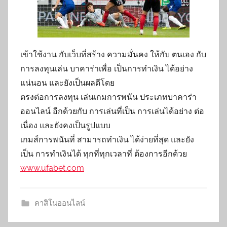
เข้าใช้งาน กับเว็บที่สร้าง ความมั่นคง ให้กับ ตนเอง กับ
การลงทุนเล่น บาคาร่าเพื่อ เป็นการทำเงิน ได้อย่าง
แน่นอน และยังเป็นผลดีโดย
ตรงต่อการลงทุน เล่นเกมการพนัน ประเภทบาคาร่า
ออนไลน์ อีกด้วยกับ การเล่นที่เป็น การเล่นได้อย่าง ต่อ
เนื่อง และยังคงเป็นรูปแบบ
เกมส์การพนันที่ สามารถทำเงิน ได้ง่ายที่สุด และยัง
เป็น การทำเงินได้ ทุกที่ทุกเวลาที่ ต้องการอีกด้วย
www.ufabet.com
คาสิโนออนไลน์