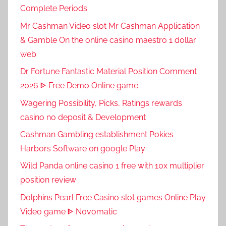
Complete Periods
Mr Cashman Video slot Mr Cashman Application
& Gamble On the online casino maestro 1 dollar
web
Dr Fortune Fantastic Material Position Comment
2026 ᐈ Free Demo Online game
Wagering Possibility, Picks, Ratings rewards
casino no deposit & Development
Cashman Gambling establishment Pokies
Harbors Software on google Play
Wild Panda online casino 1 free with 10x multiplier
position review
Dolphins Pearl Free Casino slot games Online Play
Video game ᐈ Novomatic