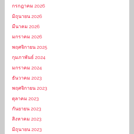
กรกฎาคม 2026
มิถุนายน 2026
มีนาคม 2026
มกราคม 2026
พฤศจิกายน 2025
กุมภาพันธ์ 2024
มกราคม 2024
ธันวาคม 2023
พฤศจิกายน 2023
ตุลาคม 2023
กันยายน 2023
สิงหาคม 2023
มิถุนายน 2023