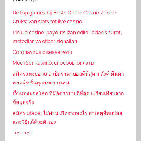
De top games bij Beste Online Casino Zonder
Cruks: van slots tot live casino
Pin Up casino-payouts izah edildi: ödəniş sürəti,
metodlar və etibar siqnalları
Coronavirus disease 2019
Мостбет казино: способы оплаты
สมัครแทงบอลufa เปิดราคาบอลดีที่สุด 4 ตังค์ คืนค่า
คอมมิชชั่นทุกยอดการเล่น
เว็บแทงบอลโลก ที่มีอัตราจ่ายดีที่สุด เปรียบเทียบจาก
ข้อมูลจริง
สมัคร ufabet ไม่ผ่าน เกิดจากอะไร สาเหตุที่พบบ่อย
และวิธีแก้ด้วยตัวเอง
Test rest