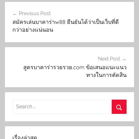
เมนู
Previous Post
นำทาง
สมัครเล่นบาคาร่าw88 ยืนยันได้ว่าเป็นเว็บที่ดี
เรื่อง
กว่าอย่างแน่นอน
Next Post
สูตรบาคาร่ารวยรวย.com ข้อเสนอแนะแนว
ทางในการตัดสิน
Search
for:
Search
เรื่องล่าสุด