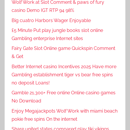
Wolf Work at Slot Comment & paws of fury
casino Demo IGT RTP 94 98%
Big cuatro Harbors Wager Enjoyable
£5 Minute Put play jungle books slot online
Gambling enterprise Internet sites
Fairy Gate Slot Online game Quickspin Comment
& Get
Better Internet casino Incentives 2025 Have more
Gambling establishment tiger vs bear free spins
no deposit Loans!
Gamble 21,300+ Free online Online casino games
No Download
Enjoy Megajackpots Wolf Work with miami beach
pokie free spins On the internet
Share united states compared play tiki vikings