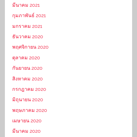
มีนาคม 2021
กุมภาพันธ์ 2021
มกราคม 2021
ธันวาคม 2020
พฤศจิกายน 2020
ตุลาคม 2020
กันยายน 2020
สิงหาคม 2020
กรกฎาคม 2020
มิถุนายน 2020
พฤษภาคม 2020
เมษายน 2020
มีนาคม 2020