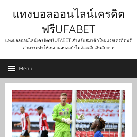
Skip
แทงบอลออนไลน์เครดิต
to
content
ฟรีUFABET
แทงบอลออนไลน์เครดิตฟรีUFABET สำหรับสมาชิกใหม่แจกเครดิตฟรี
สามารถทำให้เหล่าคอบอลยังไม่ต้องเสียเงินสักบาท
Menu