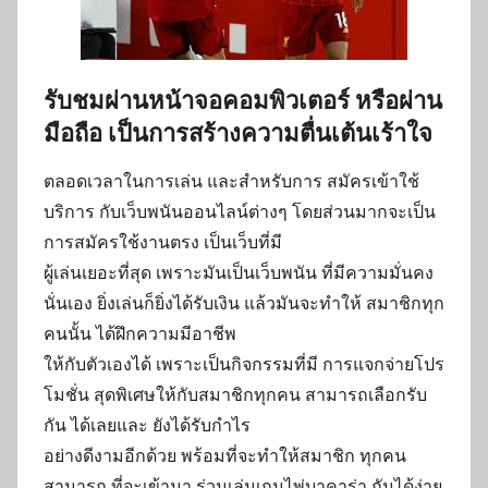
รับชมผ่านหน้าจอคอมพิวเตอร์ หรือผ่าน
มือถือ เป็นการสร้างความตื่นเต้นเร้าใจ
ตลอดเวลาในการเล่น และสำหรับการ สมัครเข้าใช้
บริการ กับเว็บพนันออนไลน์ต่างๆ โดยส่วนมากจะเป็น
การสมัครใช้งานตรง เป็นเว็บที่มี
ผู้เล่นเยอะที่สุด เพราะมันเป็นเว็บพนัน ที่มีความมั่นคง
นั่นเอง ยิ่งเล่นก็ยิ่งได้รับเงิน แล้วมันจะทำให้ สมาชิกทุก
คนนั้น ได้ฝึกความมีอาชีพ
ให้กับตัวเองได้ เพราะเป็นกิจกรรมที่มี การแจกจ่ายโปร
โมชั่น สุดพิเศษให้กับสมาชิกทุกคน สามารถเลือกรับ
กัน ได้เลยและ ยังได้รับกำไร
อย่างดีงามอีกด้วย พร้อมที่จะทำให้สมาชิก ทุกคน
สามารถ ที่จะเข้ามา ร่วมเล่นเกมไพ่บาคาร่า กันได้ง่าย