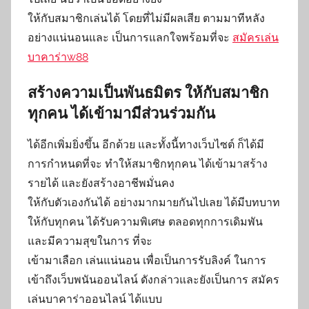
ให้กับสมาชิกเล่นได้ โดยที่ไม่มีผลเสีย ตามมาทีหลัง
อย่างแน่นอนและ เป็นการแลกใจพร้อมที่จะ
สมัครเล่น
บาคาร่าw88
สร้างความเป็นพันธมิตร ให้กับสมาชิก
ทุกคน ได้เข้ามามีส่วนร่วมกัน
ได้อีกเพิ่มยิ่งขึ้น อีกด้วย และทั้งนี้ทางเว็บไซต์ ก็ได้มี
การกำหนดที่จะ ทำให้สมาชิกทุกคน ได้เข้ามาสร้าง
รายได้ และยังสร้างอาชีพมั่นคง
ให้กับตัวเองกันได้ อย่างมากมายกันไปเลย ได้มีบทบาท
ให้กับทุกคน ได้รับความพิเศษ ตลอดทุกการเดิมพัน
และมีความสุขในการ ที่จะ
เข้ามาเลือก เล่นแน่นอน เพื่อเป็นการรับลิงค์ ในการ
เข้าถึงเว็บพนันออนไลน์ ดังกล่าวและยังเป็นการ สมัคร
เล่นบาคาร่าออนไลน์ ได้แบบ