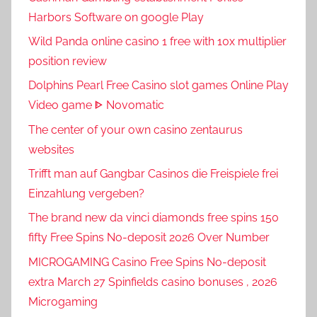
Harbors Software on google Play
Wild Panda online casino 1 free with 10x multiplier
position review
Dolphins Pearl Free Casino slot games Online Play
Video game ᐈ Novomatic
The center of your own casino zentaurus
websites
Trifft man auf Gangbar Casinos die Freispiele frei
Einzahlung vergeben?
The brand new da vinci diamonds free spins 150
fifty Free Spins No-deposit 2026 Over Number
MICROGAMING Casino Free Spins No-deposit
extra March 27 Spinfields casino bonuses , 2026
Microgaming