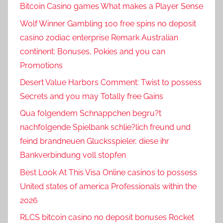
Bitcoin Casino games What makes a Player Sense
Wolf Winner Gambling 100 free spins no deposit
casino zodiac enterprise Remark Australian
continent: Bonuses, Pokies and you can
Promotions
Desert Value Harbors Comment: Twist to possess
Secrets and you may Totally free Gains
Qua folgendem Schnappchen begru?t
nachfolgende Spielbank schlie?lich freund und
feind brandneuen Glucksspieler, diese ihr
Bankverbindung voll stopfen
Best Look At This Visa Online casinos to possess
United states of america Professionals within the
2026
RLCS bitcoin casino no deposit bonuses Rocket