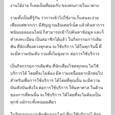
งานได้ง่าย ก็เลยเป็นที่ยอมรับ ของคนภายในแวดวง
รวมทั้งเป็นที่รู้กัน ว่าการเข้าไปใช้งาน ก็แสนจะง่าย
เพียงแต่พวกเรา มีสัญญาณอินเตอร์เน็ต แล้วค้นหาการ
พนันบอลออนไลน์ ก็สามารถเข้าไปค้นหาข้อมูล และก็
ทำลงทะเบียน เป็นสมาชิกได้แล้ว ในกิจกรรมการเดิม
พัน ที่นักเสี่ยงดวงทุกคน จะใช้บริการ ได้ในทุกวันนี้ ที่
จะมีความบันเทิง รวมทั้งไม่ยุ่งยาก ต่อการใช้บริการ
เป็นกิจกรรมการเดิมพัน ที่นักเสี่ยงโชคทุกคน ไม่ใช้
บริการได้ โดยที่จะไม่ต้อง มีความเหนื่อยยากอีกต่อไป
สำหรับเพื่อการใช้บริการ ได้โดยที่คุณนั้น จะมีความ
บันเทิงบันเทิงใจ ต่อการใช้บริการ ให้มหาศาล ในด้าน
ของการที่คนนั้น จะใช้บริการ ได้โดยที่จะไม่ต้องเป็น
ทุกข์ แม้กระทั้งหน่อยเดียว
ในกิจกรรมการเดิมพันออนไลน์ ที่จะใช้บริการไ ด้อย่