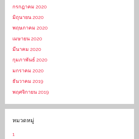
กรกฎาคม 2020
มิถุนายน 2020
พฤษภาคม 2020
เมษายน 2020
มีนาคม 2020
กุมภาพันธ์ 2020
มกราคม 2020
ธันวาคม 2019
พฤศจิกายน 2019
หมวดหมู่
1