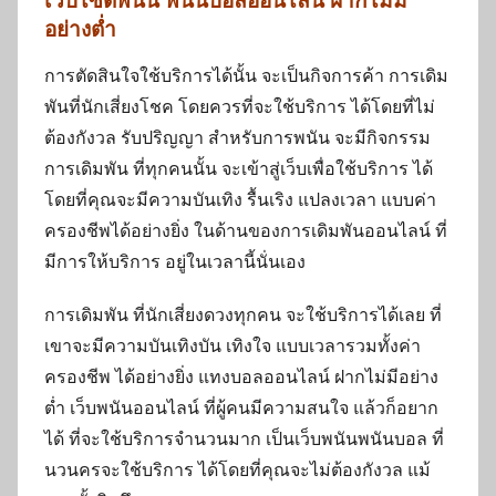
อย่างต่ำ
การตัดสินใจใช้บริการได้นั้น จะเป็นกิจการค้า การเดิม
พันที่นักเสี่ยงโชค โดยควรที่จะใช้บริการ ได้โดยที่ไม่
ต้องกังวล รับปริญญา สำหรับการพนัน จะมีกิจกรรม
การเดิมพัน ที่ทุกคนนั้น จะเข้าสู่เว็บเพื่อใช้บริการ ได้
โดยที่คุณจะมีความบันเทิง รื้นเริง แปลงเวลา แบบค่า
ครองชีพได้อย่างยิ่ง ในด้านของการเดิมพันออนไลน์ ที่
มีการให้บริการ อยู่ในเวลานี้นั่นเอง
การเดิมพัน ที่นักเสี่ยงดวงทุกคน จะใช้บริการได้เลย ที่
เขาจะมีความบันเทิงบัน เทิงใจ แบบเวลารวมทั้งค่า
ครองชีพ ได้อย่างยิ่ง แทง​บอล​ออนไลน์​ ฝาก​ไม่มี​อย่าง
ต่ำ​ เว็บพนันออนไลน์ ที่ผู้คนมีความสนใจ แล้วก็อยาก
ได้ ที่จะใช้บริการจำนวนมาก เป็นเว็บพนันพนันบอล ที่
นวนครจะใช้บริการ ได้โดยที่คุณจะไม่ต้องกังวล แม้