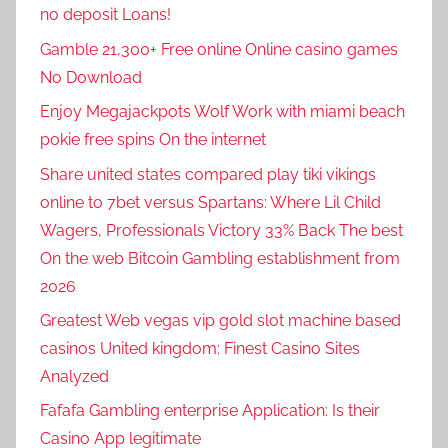
no deposit Loans!
Gamble 21,300+ Free online Online casino games
No Download
Enjoy Megajackpots Wolf Work with miami beach
pokie free spins On the internet
Share united states compared play tiki vikings
online to 7bet versus Spartans: Where Lil Child
Wagers, Professionals Victory 33% Back The best
On the web Bitcoin Gambling establishment from
2026
Greatest Web vegas vip gold slot machine based
casinos United kingdom: Finest Casino Sites
Analyzed
Fafafa Gambling enterprise Application: Is their
Casino App legitimate