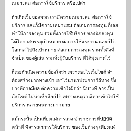
เหมาะสม ต่อการใช้บริการ หรือเปล่า
ถ้าเกิดเว็บของพวก เรามีความเหมาะสม ต่อการใช้
บริการ และก็มีความเหมาะสม ต่อเกมการลงทุน ก็เลย
ทำให้การลงทุน รวมทั้งการใช้บริการ ของนักลงทุน
ได้โอกาสบรรลุเป้าหมาย ต่อการใช้แรงงาน และก็ได้
โอกาส ไปถึงเป้าหมาย ต่อเกมการลงทุน รวมทั้งสิ่งที่
จำเป็น ของผู้เล่น รวมทั้งผู้รับบริการ ที่ได้มุ่งมาดไว้
ก็เลยกำเนิด ความข้องใจว่า เพราะอะไรเว็บไซต์ จำ
ต้องสร้างปากทางเข้า เอาไว้นานาประการวิถีทาง ซึ่ง
บางทีอาจมีผล ต่อความเข้าใจผิดว่า นี่บางที อาจเป็น
เว็บไซต์ ไม่น่าเชื่อถือก็ได้ เพราะเหตุว่า มีทางเข้าไปใช้
บริการ หลายหนทางมากมาย
แม้กระนั้น เป็นเพียงแค่การลวง ข้าราชการที่ปฏิบัติ
หน้าที่ พิจารณาการให้บริการ ของเว็บต่างๆ เพียงแค่