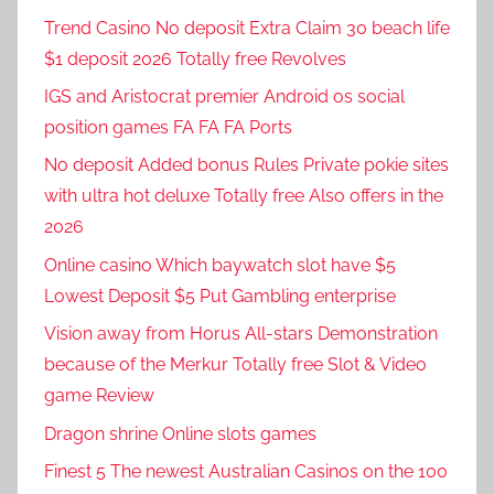
Trend Casino No deposit Extra Claim 30 beach life
$1 deposit 2026 Totally free Revolves
IGS and Aristocrat premier Android os social
position games FA FA FA Ports
No deposit Added bonus Rules Private pokie sites
with ultra hot deluxe Totally free Also offers in the
2026
Online casino Which baywatch slot have $5
Lowest Deposit $5 Put Gambling enterprise
Vision away from Horus All-stars Demonstration
because of the Merkur Totally free Slot & Video
game Review
Dragon shrine Online slots games
Finest 5 The newest Australian Casinos on the 100