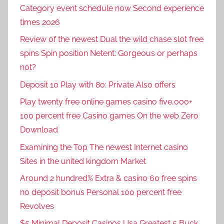
Category event schedule now Second experience
times 2026
Review of the newest Dual the wild chase slot free
spins Spin position Netent: Gorgeous or perhaps
not?
Deposit 10 Play with 80: Private Also offers
Play twenty free online games casino five,000+
100 percent free Casino games On the web Zero
Download
Examining the Top The newest Internet casino
Sites in the united kingdom Market
Around 2 hundred% Extra & casino 60 free spins
no deposit bonus Personal 100 percent free
Revolves
$5 Minimal Deposit Casinos Usa Greatest 5 Buck