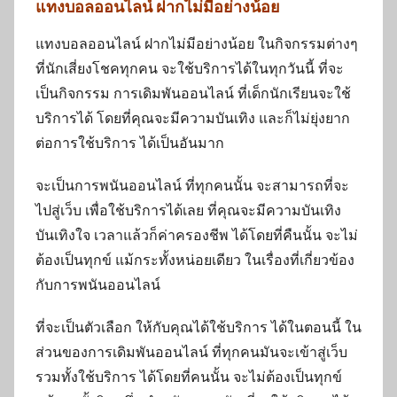
แทง​บอล​ออนไลน์​ ฝาก​ไม่มี​อย่างน้อย
แทง​บอล​ออนไลน์ ​ฝาก​ไม่มี​อย่างน้อย​ ในกิจกรรมต่างๆ
ที่นักเสี่ยงโชคทุกคน จะใช้บริการได้ในทุกวันนี้ ที่จะ
เป็นกิจกรรม การเดิมพันออนไลน์ ที่เด็กนักเรียนจะใช้
บริการได้ โดยที่คุณจะมีความบันเทิง และก็ไม่ยุ่งยาก
ต่อการใช้บริการ ได้เป็นอันมาก
จะเป็นการพนันออนไลน์ ที่ทุกคนนั้น จะสามารถที่จะ
ไปสู่เว็บ เพื่อใช้บริการได้เลย ที่คุณจะมีความบันเทิง
บันเทิงใจ เวลาแล้วก็ค่าครองชีพ ได้โดยที่คืนนั้น จะไม่
ต้องเป็นทุกข์ แม้กระทั้งหน่อยเดียว ในเรื่องที่เกี่ยวข้อง
กับการพนันออนไลน์
ที่จะเป็นตัวเลือก ให้กับคุณได้ใช้บริการ ได้ในตอนนี้ ใน
ส่วนของการเดิมพันออนไลน์ ที่ทุกคนมันจะเข้าสู่เว็บ
รวมทั้งใช้บริการ ได้โดยที่คนนั้น จะไม่ต้องเป็นทุกข์