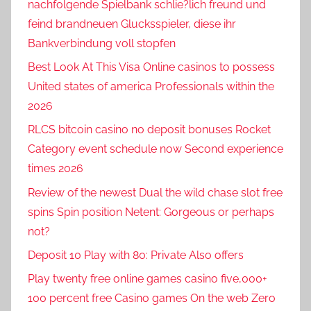
nachfolgende Spielbank schlie?lich freund und
feind brandneuen Glucksspieler, diese ihr
Bankverbindung voll stopfen
Best Look At This Visa Online casinos to possess
United states of america Professionals within the
2026
RLCS bitcoin casino no deposit bonuses Rocket
Category event schedule now Second experience
times 2026
Review of the newest Dual the wild chase slot free
spins Spin position Netent: Gorgeous or perhaps
not?
Deposit 10 Play with 80: Private Also offers
Play twenty free online games casino five,000+
100 percent free Casino games On the web Zero