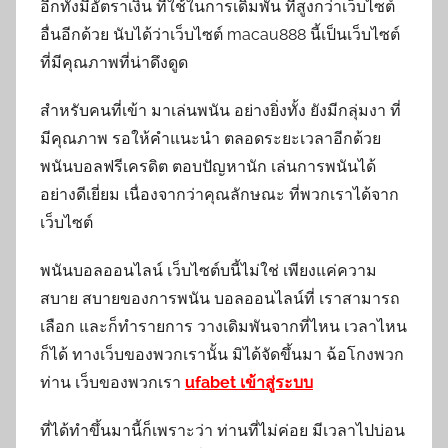
อีกทั้งมีอัตราเงิน ที่ใช้ในการเดิมพัน ที่สูงกว่าเว็บไซต์
อื่นอีกด้วย นับได้ว่าเว็บไซต์ macau888 นี้เป็นเว็บไซต์
ที่มีคุณภาพที่น่าดึงดูด
สำหรับคนที่เข้า มาเล่นพนัน อย่างยิ่งทั้ง ยังมีกลุ่มงา ที่
มีคุณภาพ รอให้คำแนะนำ ตลอดระยะเวลาอีกด้วย
พนันบอลฟรีเครดิต ตอบปัญหานัก เล่นการพนันได้
อย่างดีเยี่ยม เนื่องจากว่าคุณลักษณะ ที่พวกเราได้จาก
เว็บไซต์
พนันบอลออนไลน์ เว็บไซต์บนี้ไม่ใช่ เพียงแค่ความ
สบาย สบายของการพนัน บอลออนไลน์ที่ เราสามารถ
เลือก และก็ทำรายการ วางเดิมพันจากที่ไหน เวลาไหน
ก็ได้ ทางเว็บของพวกเรานั้น มิได้จัดขึ้นมา ฉ้อโกงพวก
ท่าน เว็บของพวกเรา
ufabet เข้าสู่ระบบ
ที่ได้ทำขึ้นมานี้ก็เพราะว่า ท่านที่ไม่ค่อย มีเวลาไปบ่อน