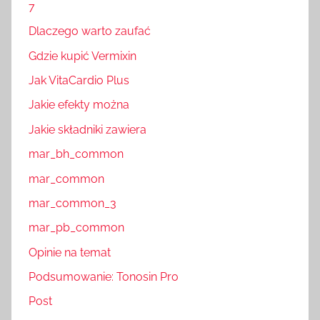
7
Dlaczego warto zaufać
Gdzie kupić Vermixin
Jak VitaCardio Plus
Jakie efekty można
Jakie składniki zawiera
mar_bh_common
mar_common
mar_common_3
mar_pb_common
Opinie na temat
Podsumowanie: Tonosin Pro
Post