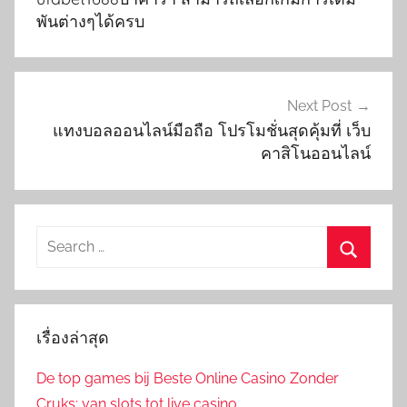
เรื่อง
พันต่างๆได้ครบ
Next Post
แทงบอลออนไลน์มือถือ โปรโมชั่นสุดคุ้มที่ เว็บ
คาสิโนออนไลน์
Search
for:
Search
เรื่องล่าสุด
De top games bij Beste Online Casino Zonder
Cruks: van slots tot live casino