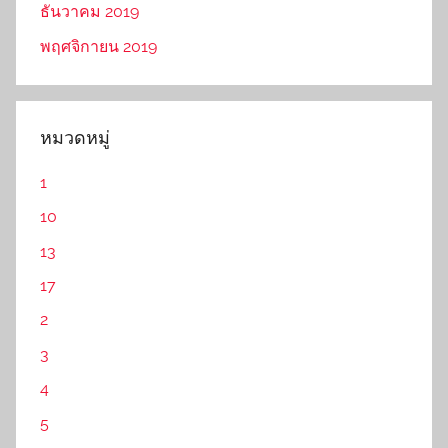
ธันวาคม 2019
พฤศจิกายน 2019
หมวดหมู่
1
10
13
17
2
3
4
5