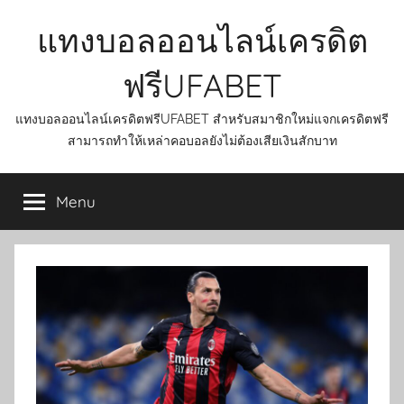
Skip
แทงบอลออนไลน์เครดิต
to
content
ฟรีUFABET
แทงบอลออนไลน์เครดิตฟรีUFABET สำหรับสมาชิกใหม่แจกเครดิตฟรี
สามารถทำให้เหล่าคอบอลยังไม่ต้องเสียเงินสักบาท
Menu