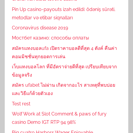
Pin Up casino-payouts izah edildi: ödəniş sürəti,
metodlar və etibar siqnalları
Coronavirus disease 2019
Мостбет казино: способы оплаты
สมัครแทงบอลufa เปิดราคาบอลดีที่สุด 4 ตังค์ คืนค่า
คอมมิชชั่นทุกยอดการเล่น
เว็บแทงบอลโลก ที่มีอัตราจ่ายดีที่สุด เปรียบเทียบจาก
ข้อมูลจริง
สมัคร ufabet ไม่ผ่าน เกิดจากอะไร สาเหตุที่พบบ่อย
และวิธีแก้ด้วยตัวเอง
Test rest
Wolf Work at Slot Comment & paws of fury
casino Demo IGT RTP 94 98%
Big cuatro Harbors Wager Enjoyable