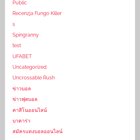
Public
Recenzja Fungo Killer
s
Spingranny
test
UFABET
Uncategorized
Uncrossable Rush
ข่าวบอล
ข่าวฟุตบอล
คาสิโนออนไลน์
บาคาร่า
สมัครแทงบอลออนไลน์