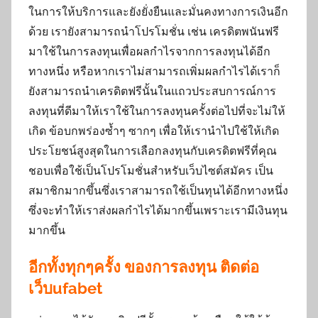
ในการให้บริการและยังยั่งยืนและมั่นคงทางการเงินอีก
ด้วย เรายังสามารถนำโปรโมชั่น เช่น เครดิตพนันฟรี
มาใช้ในการลงทุนเพื่อผลกำไรจากการลงทุนได้อีก
ทางหนึ่ง หรือหากเราไม่สามารถเพิ่มผลกำไรได้เราก็
ยังสามารถนำเครดิตฟรีนั้นในแถวประสบการณ์การ
ลงทุนที่ดีมาให้เราใช้ในการลงทุนครั้งต่อไปที่จะไม่ให้
เกิด ข้อบกพร่องซ้ำๆ ซากๆ เพื่อให้เรานำไปใช้ให้เกิด
ประโยชน์สูงสุดในการเลือกลงทุนกับเครดิตฟรีที่คุณ
ชอบเพื่อใช้เป็นโปรโมชั่นสำหรับเว็บไซต์สมัคร เป็น
สมาชิกมากขึ้นซึ่งเราสามารถใช้เป็นทุนได้อีกทางหนึ่ง
ซึ่งจะทำให้เราส่งผลกำไรได้มากขึ้นเพราะเรามีเงินทุน
มากขึ้น
อีกทั้งทุกๆครั้ง ของการลงทุน ติดต่อ
เว็บufabet