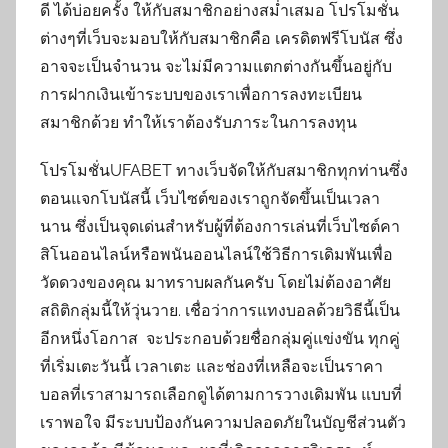
ดี ได้บ่อยครั้ง ให้กับสมาชิกอย่างสม่ำเสมอ โปรโมชั่น
ต่างๆที่เว็บจะมอบให้กับสมาชิกคือ เครดิตฟรีโบนัส ซึ่ง
อาจจะเป็นจำนวน จะไม่มีความแตกต่างกันขึ้นอยู่กับ
การฝากเงินเข้าระบบของเราเพื่อการลงทะเบียน
สมาชิกด้วย ทำให้เราต้องรับภาระในการลงทุน
โปรโมชั่นUFABET ทางเว็บจัดให้กับสมาชิกทุกท่านซึ่ง
ตอนแจกโบนัสนี้ เว็บไซต์ของเราถูกจัดขึ้นเป็นเวลา
นาน ซึ่งเป็นจุดเด่นสำหรับผู้ที่ต้องการเล่นที่เว็บไซต์คา
สิโนออนไลน์หรือพนันออนไลน์ใช้วิธีการเดิมพันเพื่อ
วัดดวงของคุณ มาทราบผลกันครับ โดยไม่ต้องอาศัย
สถิติกลุ่มนี้ให้วุ่นวาย. เชื่อว่าการแทงบอลด้วยวิธีนี้เป็น
อีกหนึ่งโอกาส จะประกอบด้วยชื่อกลุ่มคู่แข่งขัน ทุกคู่
ที่เริ่มเตะวันนี้ เวลาเตะ และช่องที่เหลือจะเป็นราคา
บอลที่เราสามารถเลือกดูได้ตามการวางเดิมพัน แบบที่
เราพอใจ มีระบบป้องกันความปลอดภัยในบัญชีส่วนตัว