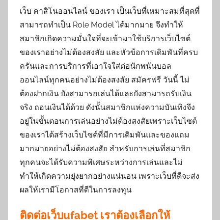
เว็บ คาสิโนออนไลน์ ของเรา เป็นเว็บที่เหมาะสมที่สุดที่
สามารถทำเป็น Role Model ได้มากมาย จึงทำให้
สมาชิกเกิดความมั่นใจที่จะเข้ามาใช้บริการเว็บไซต์
ของเราอย่างไม่ต้องสงสัย และหัวข้อการเดิมพันที่ครบ
ครันและการบริการที่เอาใจใส่ต่อนักพนันบอล
ออนไลน์ทุกคนอย่างไม่ต้องสงสัย สมัครฟรี วันนี้ ไม่
ต้องฝากเงิน ยังสามารถเล่นได้และยังสามารถรับเงิน
จริง ถอนเงินได้ด้วย ดังนั้นสมาชิกแห่งความบันเทิงจึง
อยู่ในขั้นตอนการเล่นอย่างไม่ต้องสงสัยเพราะเว็บไซต์
ของเราได้สร้างเว็บไซต์ที่มีการเดิมพันและของแถม
มากมายอย่างไม่ต้องสงสัย สำหรับการเล่นที่สมาชิก
ทุกคนจะได้รับความพิเศษระหว่างการเล่นและไม่
ทำให้เกิดความยุ่งยากอย่างแน่นอน เพราะเว็บที่ดีจะส่ง
ผลให้เรามีโอกาสที่ดีในการลงทุน
ติดต่อเว็บufabet เราต้องเลือกให้