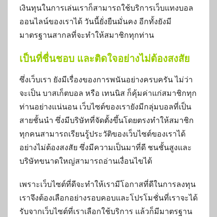
เงินทุนในการเล่นเราก็สามารถใช้บริการเว็บแทงบอล
ออนไลน์ของเราได้ วันนี้ยั่งยืนมั่นคง อีกทั้งยังมี
มาตรฐานสากลที่จะทำให้สมาชิกทุกท่าน
เป็นที่ชื่นชอบ และติดใจอย่างไม่ต้องสงสัย
ซึ่งเว็บเรา ยังมีเรื่องของการพนันอย่างครบครัน ไม่ว่า
จะเป็น บาสเก็ตบอล หรือ เทนนิส ก็คุ้มค่าแก่สมาชิกทุก
ท่านอย่างแน่นอน เว็บไซต์ของเรายังมีกลุ่มบอลที่เป็น
สายชั้นนำ ซึ่งมีบริษัทที่จัดตั้งขึ้นโดยตรงทำให้สมาชิก
ทุกคนสามารถเรียนรู้ประวัติของเว็บไซต์ของเราได้
อย่างไม่ต้องสงสัย ซึ่งมีความเป็นมาที่ดี ชนชั้นสูงและ
บริษัทขนาดใหญ่สามารถอ่านเงื่อนไขได้
เพราะเว็บไซต์ที่ดีจะทำให้เรามีโอกาสที่ดีในการลงทุน
เราจึงต้องเลือกอย่างรอบคอบและโปรโมชั่นที่เราจะได้
รับจากเว็บไซต์ที่เราเลือกใช้บริการ แล้วก็มีมาตรฐาน