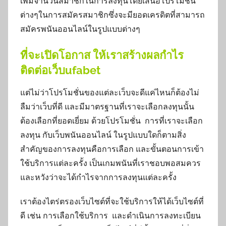
เพิ่มจำนวนสมาชิกในการลงทุนโดยเสนอโปรโมชั่น
ต่างๆในการสมัครสมาชิกซึ่งจะมียอดเครดิตที่สามารถ
สมัครพนันออนไลน์ในรูปแบบต่างๆ
ที่จะเปิดโอกาส ให้เราสร้างผลกำไร
ติดต่อเว็บufabet
แต่ไม่ว่าโปรโมชั่นของแต่ละเว็บจะดีแค่ไหนก็ต้องไม่
ลืมว่าเว็บที่ดี และมีมาตรฐานที่เราจะเลือกลงทุนนั้น
ต้องเลือกที่ยอดเยี่ยม ด้วยโปรโมชั่น การที่เราจะเลือก
ลงทุน กับเว็บพนันออนไลน์ ในรูปแบบใดก็ตามสิ่ง
สำคัญของการลงทุนคือการเลือก และขั้นตอนการเข้า
ใช้บริการแต่ละครั้ง เป็นเกมพนันที่เราชอบพอสมควร
และหวังว่าจะได้กำไรจากการลงทุนแต่ละครั้ง
เราต้องไตร่ตรองเว็บไซต์ที่จะใช้บริการให้ได้เว็บไซต์ที่
ดี เช่น การเลือกใช้บริการ และดำเนินการลงทะเบียน