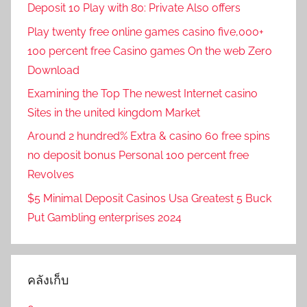
Deposit 10 Play with 80: Private Also offers
Play twenty free online games casino five,000+
100 percent free Casino games On the web Zero
Download
Examining the Top The newest Internet casino
Sites in the united kingdom Market
Around 2 hundred% Extra & casino 60 free spins
no deposit bonus Personal 100 percent free
Revolves
$5 Minimal Deposit Casinos Usa Greatest 5 Buck
Put Gambling enterprises 2024
คลังเก็บ