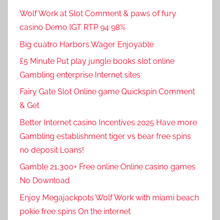
Wolf Work at Slot Comment & paws of fury
casino Demo IGT RTP 94 98%
Big cuatro Harbors Wager Enjoyable
£5 Minute Put play jungle books slot online
Gambling enterprise Internet sites
Fairy Gate Slot Online game Quickspin Comment
& Get
Better Internet casino Incentives 2025 Have more
Gambling establishment tiger vs bear free spins
no deposit Loans!
Gamble 21,300+ Free online Online casino games
No Download
Enjoy Megajackpots Wolf Work with miami beach
pokie free spins On the internet