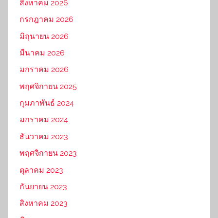
สิงหาคม 2026
กรกฎาคม 2026
มิถุนายน 2026
มีนาคม 2026
มกราคม 2026
พฤศจิกายน 2025
กุมภาพันธ์ 2024
มกราคม 2024
ธันวาคม 2023
พฤศจิกายน 2023
ตุลาคม 2023
กันยายน 2023
สิงหาคม 2023