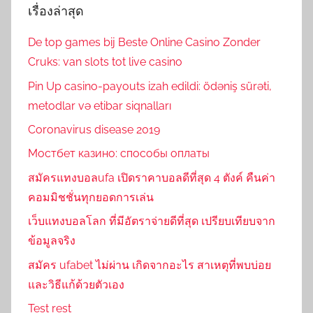
เรื่องล่าสุด
De top games bij Beste Online Casino Zonder
Cruks: van slots tot live casino
Pin Up casino-payouts izah edildi: ödəniş sürəti,
metodlar və etibar siqnalları
Coronavirus disease 2019
Мостбет казино: способы оплаты
สมัครแทงบอลufa เปิดราคาบอลดีที่สุด 4 ตังค์ คืนค่า
คอมมิชชั่นทุกยอดการเล่น
เว็บแทงบอลโลก ที่มีอัตราจ่ายดีที่สุด เปรียบเทียบจาก
ข้อมูลจริง
สมัคร ufabet ไม่ผ่าน เกิดจากอะไร สาเหตุที่พบบ่อย
และวิธีแก้ด้วยตัวเอง
Test rest