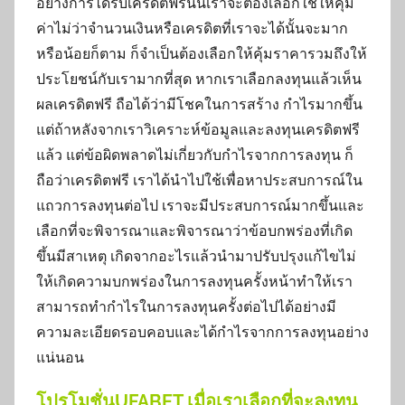
อย่างการได้รับเครดิตฟรีนั้นเราจะต้องเลือกใช้ให้คุ้ม
ค่าไม่ว่าจำนวนเงินหรือเครดิตที่เราจะได้นั้นจะมาก
หรือน้อยก็ตาม ก็จำเป็นต้องเลือกให้คุ้มราคารวมถึงให้
ประโยชน์กับเรามากที่สุด หากเราเลือกลงทุนแล้วเห็น
ผลเครดิตฟรี ถือได้ว่ามีโชคในการสร้าง กำไรมากขึ้น
แต่ถ้าหลังจากเราวิเคราะห์ข้อมูลและลงทุนเครดิตฟรี
แล้ว แต่ข้อผิดพลาดไม่เกี่ยวกับกำไรจากการลงทุน ก็
ถือว่าเครดิตฟรี เราได้นำไปใช้เพื่อหาประสบการณ์ใน
แถวการลงทุนต่อไป เราจะมีประสบการณ์มากขึ้นและ
เลือกที่จะพิจารณาและพิจารณาว่าข้อบกพร่องที่เกิด
ขึ้นมีสาเหตุ เกิดจากอะไรแล้วนำมาปรับปรุงแก้ไขไม่
ให้เกิดความบกพร่องในการลงทุนครั้งหน้าทำให้เรา
สามารถทำกำไรในการลงทุนครั้งต่อไปได้อย่างมี
ความละเอียดรอบคอบและได้กำไรจากการลงทุนอย่าง
แน่นอน
โปรโมชั่นUFABET เมื่อเราเลือกที่จะลงทุน