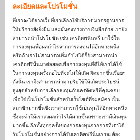
ละเอียดและโปรโมชั่น
ที่เราจะได้จากเว็บที่เราเลือกใช้บริการ มาตรฐานการ
ให้บริการยังยั่งยืน และมั่นคงทางการเงินอีกด้วย เรายัง
สามารถนำโปรโมชั่น เช่น เครดิตพนันฟรี มาใช้ใน
การลงทุนเพื่อผลกำไรจากการลงทุนได้อีกทางหนึ่ง
หรือถ้าเราไม่สามารถเพิ่มกำไรได้ก็ยังสามารถนำ
เครดิตฟรีนั้นมาต่อยอดเพื่อการลงทุนที่ดีให้เราได้ใช้
ในการลงทุนครั้งต่อไปที่จะไม่ให้เกิด ผิดมากขึ้นเรื่อยๆ
ดังนั้น เราจึงสามารถนำมาปรับใช้ให้เกิดประโยชน์
สูงสุดสำหรับการเลือกลงทุนกับเครดิตฟรีที่คุณชอบ
เพื่อใช้เป็นโปรโมชั่นสำหรับเว็บไซต์ที่จะสมัคร เป็น
สมาชิกมากขึ้นซึ่งเราสามารถใช้เป็นทุนได้อีกทางหนึ่ง
ซึ่งจะทำให้เราส่งผลกำไรได้มากขึ้นเพราะเรามีเงินทุน
มากขึ้น อีกทั้งทุกๆครั้งของการลงทุนจากการที่เราได้
รับโปรโมชั่นอย่างการได้รับเครดิตฟรีนั้นเราจะต้อง