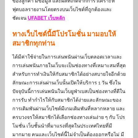
ของลูกค้า มีข้อมูล และผลที่เกิดจากการวิเคราะห์
ฟุตบอลรายงานโดยตรงบนเว็บไซต์ที่ถูกต้องและ
ชัดเจน
UFABET เว็บหลัก
ทางเว็บไซต์นี้มีโปรโมชั่น มามอบให้
สมาชิกทุกท่าน
ได้มีค่าใช้จ่ายในการเล่นพนันผ่านเว็บตลอดเวลาและ
การเล่นพนันภายในเว็บจะเป็นช่องทางที่เหมาะสมที่สุด
สำหรับการทำเงินให้กับสมาชิกได้อย่างสบายใจอีกด้วย
ลักษณะการเล่นผ่านเว็บนั้นเปิดให้บริการ 1 วัน ซึ่งใน
ปัจจุบันนี้การเล่นพนันในเว็บยูฟ่าเบสเป็นช่องทางที่ดีใน
การรับ ทำกำไรให้กับสมาชิกได้ง่ายและลักษณะของ
การเดิมพันผ่านเว็บไซต์มีเกมเดิมพันที่หลากหลาย และ
ครบวงจรให้สมาชิกได้เลือกช่องทางเล่นง่าย ๆ กับ โปร
โมชั่น เว็บชั้นนำที่มาแรงที่สุดในประเทศไทยที่มี
มากมาย คนและเว็บไซต์นี้ไม่จำเป็นต้องออกหรือไม่ มี