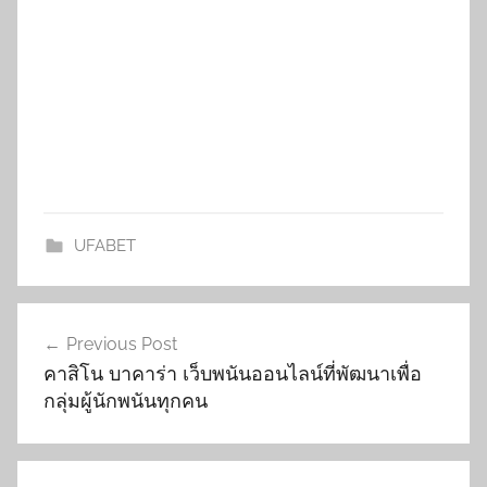
UFABET
เมนู
Previous Post
นำทาง
คาสิโน บาคาร่า เว็บพนันออนไลน์ที่พัฒนาเพื่อ
เรื่อง
กลุ่มผู้นักพนันทุกคน