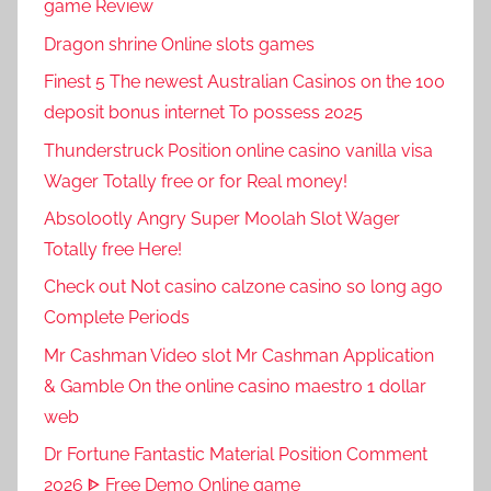
game Review
Dragon shrine Online slots games
Finest 5 The newest Australian Casinos on the 100
deposit bonus internet To possess 2025
Thunderstruck Position online casino vanilla visa
Wager Totally free or for Real money!
Absolootly Angry Super Moolah Slot Wager
Totally free Here!
Check out Not casino calzone casino so long ago
Complete Periods
Mr Cashman Video slot Mr Cashman Application
& Gamble On the online casino maestro 1 dollar
web
Dr Fortune Fantastic Material Position Comment
2026 ᐈ Free Demo Online game