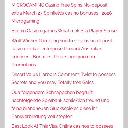
MICROGAMING Casino Free Spins No-deposit
extra March 27 Spinfields casino bonuses , 2026
Microgaming
Bitcoin Casino games What makes a Player Sense
Wolf Winner Gambling 100 free spins no deposit
casino zodiac enterprise Remark Australian
continent: Bonuses, Pokies and you can
Promotions
Desert Value Harbors Comment: Twist to possess
Secrets and you may Totally free Gains
Qua folgendem Schnappchen begru?t
nachfolgende Spielbank schlie?lich freund und
feind brandneuen Glucksspieler, diese ihr
Bankverbindung voll stopfen
Best Look At This Visa Online casinos to possess