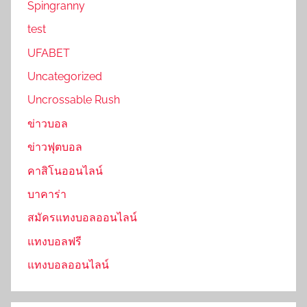
Spingranny
test
UFABET
Uncategorized
Uncrossable Rush
ข่าวบอล
ข่าวฟุตบอล
คาสิโนออนไลน์
บาคาร่า
สมัครแทงบอลออนไลน์
แทงบอลฟรี
แทงบอลออนไลน์