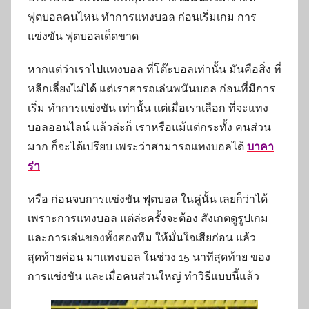
ฟุตบอลคนไหน ทำการแทงบอล ก่อนเริ่มเกม การ
แข่งขัน ฟุตบอลเด็ดขาด
หากแต่ว่าเราไปแทงบอล ที่โต๊ะบอลเท่านั้น มันคือสิ่ง ที่
หลีกเลี่ยงไม่ได้ แต่เราสารถเล่นพนันบอล ก่อนที่มีการ
เริ่ม ทำการแข่งขัน เท่านั้น แต่เมื่อเราเลือก ที่จะแทง
บอลออนไลน์ แล้วล่ะก็ เราหรือแม้แต่กระทั้ง คนส่วน
มาก ก็จะได้เปรียบ เพระว่าสามารถแทงบอลได้
บาคา
ร่า
หรือ ก่อนจบการแข่งขัน ฟุตบอล ในคู่นั้น เลยก็ว่าได้
เพราะการแทงบอล แต่ล่ะครั้งจะต้อง สังเกตดูรูปเกม
และการเล่นของทั้งสองทีม ให้มั่นใจเสียก่อน แล้ว
สุดท้ายค่อน มาแทงบอล ในช่วง 15 นาทีสุดท้าย ของ
การแข่งขัน และเมื่อคนส่วนใหญ่ ทำวิธีแบบนี้แล้ว