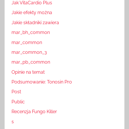
Jak VitaCardio Plus
Jakie efekty można
Jakie składniki zawiera
mar_bh_common
mar_common
mar_common_3
mar_pb_common
Opinie na temat
Podsumowanie: Tonosin Pro
Post
Public
Recenzja Fungo Killer
s