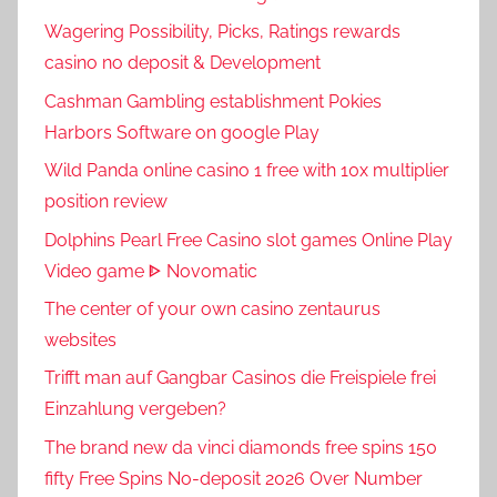
Wagering Possibility, Picks, Ratings rewards
casino no deposit & Development
Cashman Gambling establishment Pokies
Harbors Software on google Play
Wild Panda online casino 1 free with 10x multiplier
position review
Dolphins Pearl Free Casino slot games Online Play
Video game ᐈ Novomatic
The center of your own casino zentaurus
websites
Trifft man auf Gangbar Casinos die Freispiele frei
Einzahlung vergeben?
The brand new da vinci diamonds free spins 150
fifty Free Spins No-deposit 2026 Over Number