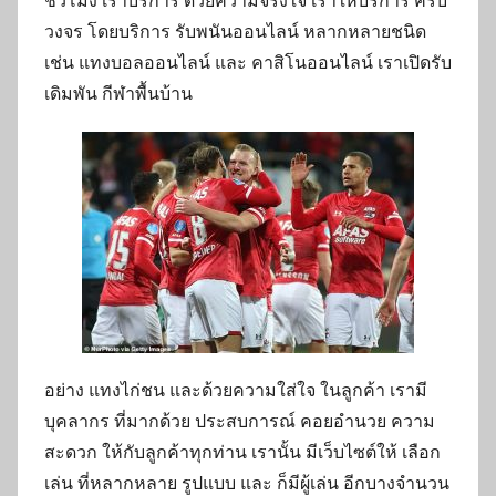
ชั่วโมง เราบริการ ด้วยความจริงใจ เราให้บริการ ครบ
วงจร โดยบริการ รับพนันออนไลน์ หลากหลายชนิด
เช่น แทงบอลออนไลน์ และ คาสิโนออนไลน์ เราเปิดรับ
เดิมพัน กีฬาพื้นบ้าน
อย่าง แทงไก่ชน และด้วยความใส่ใจ ในลูกค้า เรามี
บุคลากร ที่มากด้วย ประสบการณ์ คอยอำนวย ความ
สะดวก ให้กับลูกค้าทุกท่าน เรานั้น มีเว็บไซต์ให้ เลือก
เล่น ที่หลากหลาย รูปแบบ และ ก็มีผู้เล่น อีกบางจำนวน