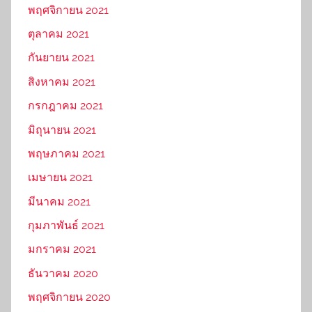
พฤศจิกายน 2021
ตุลาคม 2021
กันยายน 2021
สิงหาคม 2021
กรกฎาคม 2021
มิถุนายน 2021
พฤษภาคม 2021
เมษายน 2021
มีนาคม 2021
กุมภาพันธ์ 2021
มกราคม 2021
ธันวาคม 2020
พฤศจิกายน 2020