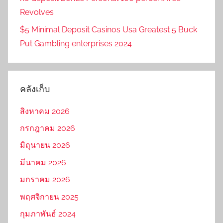
Revolves
$5 Minimal Deposit Casinos Usa Greatest 5 Buck
Put Gambling enterprises 2024
คลังเก็บ
สิงหาคม 2026
กรกฎาคม 2026
มิถุนายน 2026
มีนาคม 2026
มกราคม 2026
พฤศจิกายน 2025
กุมภาพันธ์ 2024