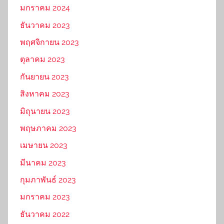
มกราคม 2024
ธันวาคม 2023
พฤศจิกายน 2023
ตุลาคม 2023
กันยายน 2023
สิงหาคม 2023
มิถุนายน 2023
พฤษภาคม 2023
เมษายน 2023
มีนาคม 2023
กุมภาพันธ์ 2023
มกราคม 2023
ธันวาคม 2022