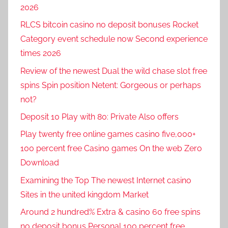
2026
RLCS bitcoin casino no deposit bonuses Rocket
Category event schedule now Second experience
times 2026
Review of the newest Dual the wild chase slot free
spins Spin position Netent: Gorgeous or perhaps
not?
Deposit 10 Play with 80: Private Also offers
Play twenty free online games casino five,000+
100 percent free Casino games On the web Zero
Download
Examining the Top The newest Internet casino
Sites in the united kingdom Market
Around 2 hundred% Extra & casino 60 free spins
no deposit bonus Personal 100 percent free