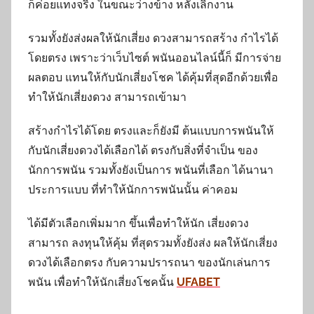
ก็ค่อยแทงจริง ในขณะว่างข้าง หลังเลิกงาน
รวมทั้งยังส่งผลให้นักเสี่ยง ดวงสามารถสร้าง กำไรได้
โดยตรง เพราะว่าเว็บไซต์ พนันออนไลน์นี้ก็ มีการจ่าย
ผลตอบ แทนให้กับนักเสี่ยงโชค ได้คุ้มที่สุดอีกด้วยเพื่อ
ทำให้นักเสี่ยงดวง สามารถเข้ามา
สร้างกำไรได้โดย ตรงและก็ยังมี ต้นแบบการพนันให้
กับนักเสี่ยงดวงได้เลือกได้ ตรงกับสิ่งที่จำเป็น ของ
นักการพนัน รวมทั้งยังเป็นการ พนันที่เลือก ได้นานา
ประการแบบ ที่ทำให้นักการพนันนั้น ค่าคอม
ได้มีตัวเลือกเพิ่มมาก ขึ้นเพื่อทำให้นัก เสี่ยงดวง
สามารถ ลงทุนให้คุ้ม ที่สุดรวมทั้งยังส่ง ผลให้นักเสี่ยง
ดวงได้เลือกตรง กับความปรารถนา ของนักเล่นการ
พนัน เพื่อทำให้นักเสี่ยงโชคนั้น
UFABET