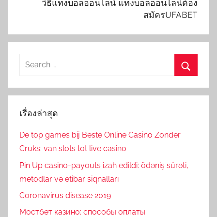
วิธีแทงบอลออนไลน์ แทงบอลออนไลน์ต้อง
สมัครUFABET
Search
for:
Search
เรื่องล่าสุด
De top games bij Beste Online Casino Zonder
Cruks: van slots tot live casino
Pin Up casino-payouts izah edildi: ödəniş sürəti,
metodlar və etibar siqnalları
Coronavirus disease 2019
Мостбет казино: способы оплаты