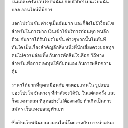
ในแต่ละครั้ง เว็บไซต์พนันบอลufabet เป็นเว็บพนัน
บอล ออนไลน์ที่มีการ
แจกโปรโมชั่น ต่างๆเป็นอันมาก และก็ยังไม่มีเงื่อนไข
สำหรับในการฝาก เงินเข้าใช้บริการก่อนทุก หนอีก
ด้วย กับการได้รับโปรโมชั่น ต่างๆพวกนั้นในทันที
ทันใด เป็นเรื่องสำคัญอีกสิ่ง หนึ่งที่นักเสี่ยงดวงบอลทุก
คนไม่ควรปล่อยทิ้ง กับการตัดสินใจเลือก วิถีทาง
สำหรับเพื่อการ ลงทุนให้กับตนเอง กับการผลิตความ
คุ้ม
ราคาได้มากที่สุดเหมือนกับ ผลตอบแทนใน รูปแบบ
ของโปรโมชั่นต่างๆ ที่กำลังจะได้รับ ในแต่ละครั้ง และ
ก็จะเหมาะสม ที่สุดอย่างไม่ต้องสงสัย ถ้าเกิดเป็นการ
สมัคร เว็บแทงบอลยูฟ่าเบท
ซึ่งเป็นเว็บพนันบอล ออนไลน์โดยตรงกับ การนำเสนอ