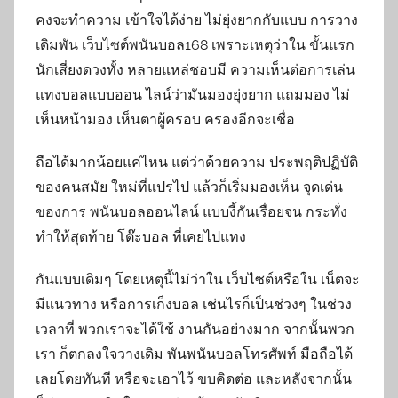
คงจะทำความ เข้าใจได้ง่าย ไม่ยุ่งยากกับแบบ การวาง
เดิมพัน เว็บไซต์พนันบอล168 เพราะเหตุว่าใน ขั้นแรก
นักเสี่ยงดวงทั้ง หลายแหล่ชอบมี ความเห็นต่อการเล่น
แทงบอลแบบออน ไลน์ว่ามันมองยุ่งยาก แถมมอง ไม่
เห็นหน้ามอง เห็นตาผู้ครอบ ครองอีกจะเชื่อ
ถือได้มากน้อยแค่ไหน แต่ว่าด้วยความ ประพฤติปฏิบัติ
ของคนสมัย ใหม่ที่แปรไป แล้วก็เริ่มมองเห็น จุดเด่น
ของการ พนันบอลออนไลน์ แบบงี้กันเรื่อยจน กระทั่ง
ทำให้สุดท้าย โต๊ะบอล ที่เคยไปแทง
กันแบบเดิมๆ โดยเหตุนี้ไม่ว่าใน เว็บไซต์หรือใน เน็ตจะ
มีแนวทาง หรือการเก็งบอล เช่นไรก็เป็นช่วงๆ ในช่วง
เวลาที่ พวกเราจะได้ใช้ งานกันอย่างมาก จากนั้นพวก
เรา ก็ตกลงใจวางเดิม พันพนันบอลโทรศัพท์ มือถือได้
เลยโดยทันที หรือจะเอาไว้ ขบคิดต่อ และหลังจากนั้น