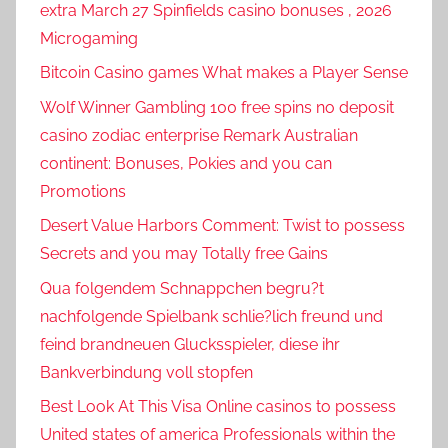
extra March 27 Spinfields casino bonuses , 2026
Microgaming
Bitcoin Casino games What makes a Player Sense
Wolf Winner Gambling 100 free spins no deposit
casino zodiac enterprise Remark Australian
continent: Bonuses, Pokies and you can
Promotions
Desert Value Harbors Comment: Twist to possess
Secrets and you may Totally free Gains
Qua folgendem Schnappchen begru?t
nachfolgende Spielbank schlie?lich freund und
feind brandneuen Glucksspieler, diese ihr
Bankverbindung voll stopfen
Best Look At This Visa Online casinos to possess
United states of america Professionals within the