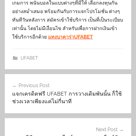
เกมการ พนันบอลในแบบต่างๆที่มีให้ เลือกลงทุนกัน
อย่างสม่ำเสมอ พร้อมกันกับการแจกโปรโมชั่น ต่างๆ
ทันทีวันหลังการ สมัครเข้าใช้บริการ เป็นที่เป็นระเบียบ
เท่านั้น โดยไม่มีเงื่อนไข สำหรับเพื่อการฝากเงินเข้า
ใช้บริการอีกด้วย
แทงบาคาร่าUFABET
UFABET
เมนู
Previous Post
นำทาง
แจกเครดิตฟรี UFABET การวางเดิมพันนั้น ก็ใช้
เรื่อง
ช่วงเวลาเพียงแค่ไม่กี่นาที
Next Post