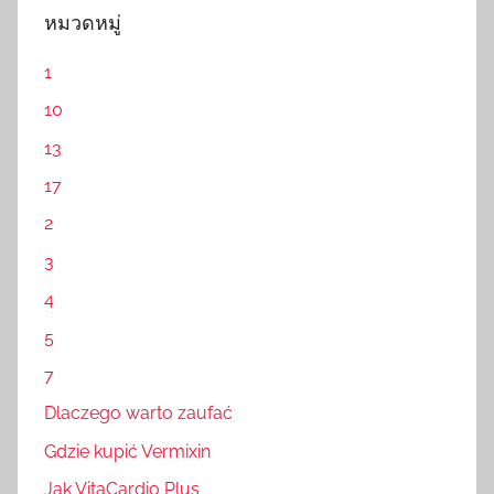
หมวดหมู่
1
10
13
17
2
3
4
5
7
Dlaczego warto zaufać
Gdzie kupić Vermixin
Jak VitaCardio Plus