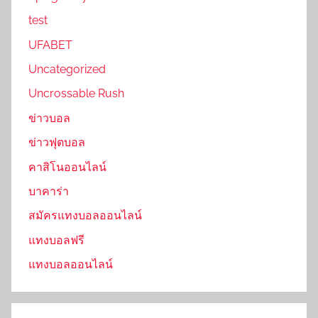
test
UFABET
Uncategorized
Uncrossable Rush
ข่าวบอล
ข่าวฟุตบอล
คาสิโนออนไลน์
บาคาร่า
สมัครแทงบอลออนไลน์
แทงบอลฟรี
แทงบอลออนไลน์