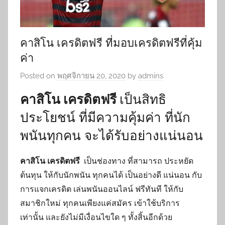
คาสิโน เครดิตฟรี ที่มอบเครดิตฟรีที่คุ้ม
ค่า
Posted on
พฤศจิกายน 20, 2020
by
admins
คาสิโน เครดิตฟรี
เป็นสิทธิ
ประโยชน์ ที่มีความคุ้มค่า ที่นัก
พนันทุกคน จะได้รับอย่างแน่นอน
คาสิโน เครดิตฟรี
เป็นช่องทาง ที่สามารถ ประหยัด
ต้นทุน ให้กับนักพนัน ทุกคนได้ เป็นอย่างดี แน่นอน กับ
การแจกเครดิต เล่นพนันออนไลน์ ฟรีทันที ให้กับ
สมาชิกใหม่ ทุกคนเพียงแค่สมัคร เข้าใช้บริการ
เท่านั้น และยังไม่มีเงื่อนไขใด ๆ ทั้งสิ้นอีกด้วย