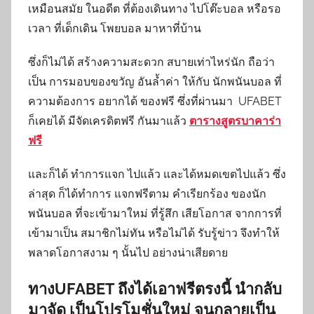
เหมือนสมัย ในอดีต ที่ต้องเดินทาง ไปโต๊ะบอล หรือรอ
เวลา ที่เด็กเดิน โพยบอล มาหาที่บ้าน
ซึ่งก็ไม่ได้ สร้างความสะดวก สบายเท่าไหร่นัก ถือว่า
เป็น การมอบของขวัญ อันล้ำค่า ให้กับ นักพนันบอล ที่
ความต้องการ อยากได้ ของฟรี ซึ่งที่ผ่านมา UFABET
ก็เคยได้ มีจัดเครดิตฟรี กันมาแล้ว
ตารางสูตรบาคาร่า
ฟรี
และก็ได้ ทำการแจก ไปแล้ว และได้หมดเขตไปแล้ว ซึ่ง
ล่าสุด ก็ได้ทำการ แจกฟรีตาม คำเรียกร้อง ของนัก
พนันบอล ที่จะเข้ามาใหม่ ที่รู้สึก เสียโอกาส จากการที่
เข้ามาเป็น สมาชิกไม่ทัน หรือไม่ได้ รับรู้ข่าว จึงทำให้
พลาดโอกาสงาม ๆ นั้นไป อย่างน่าเสียดาย
ทางUFABET ถึงได้เอาฟรีตรงนี้ นำกลับ
มาจัด เป็นโปรโมชั่นใหม่ จนกลายเป็น