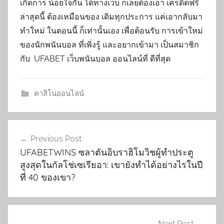
เกิดการ น้อยใจกัน ได้ทางเว็บ ก็เลยต้องเอา เครดิตฟรี
ล่าสุดนี้ ต้องเหมือนของ เดิมทุกประการ แค่เอากลับมา
ทำใหม่ ในตอนนี้ ก็เท่านั้นเอง เพื่อต้อนรับ การเข้าใหม่
ของนักพนันบอล ที่เพิ่งรู้ และอยากเข้ามา เป็นสมาชิก
กับ UFABET เว็บพนันบอล ออนไลน์ที่ ดีที่สุด
คาสิโนออนไลน์
เมนู
Previous Post
นำทาง
UFABETWINS ซลาตันอิบราฮิโมวิชผู้ทำประตู
เรื่อง
สูงสุดในกัลโช่เซเรียอา: เขายังทำได้อย่างไรในปี
ที่ 40 ของเขา?
Next Post