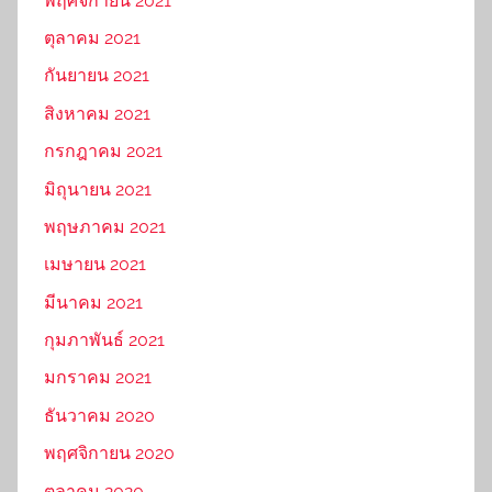
พฤศจิกายน 2021
ตุลาคม 2021
กันยายน 2021
สิงหาคม 2021
กรกฎาคม 2021
มิถุนายน 2021
พฤษภาคม 2021
เมษายน 2021
มีนาคม 2021
กุมภาพันธ์ 2021
มกราคม 2021
ธันวาคม 2020
พฤศจิกายน 2020
ตุลาคม 2020