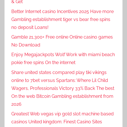
& Get
Better Internet casino Incentives 2025 Have more
Gambling establishment tiger vs bear free spins
no deposit Loans!
Gamble 21,300+ Free online Online casino games
No Download
Enjoy Megajackpots Wolf Work with miami beach
pokie free spins On the internet
Share united states compared play tiki vikings
online to 7bet versus Spartans: Where Lil Child
Wagers, Professionals Victory 33% Back The best
On the web Bitcoin Gambling establishment from
2026
Greatest Web vegas vip gold slot machine based
casinos United kingdom: Finest Casino Sites