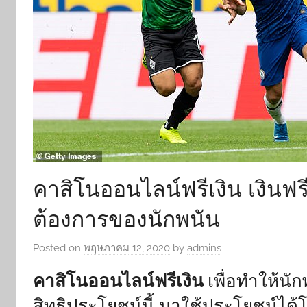
คาสิโนออนไลน์ฟรีเงิน เงินฟร
ต้องการของนักพนัน
Posted on
พฤษภาคม 12, 2020
by
admins
คาสิโนออนไลน์ฟรีเงิน
เพื่อทำให้นัก
สิทธิประโยชน์นี้ มาใช้ประโยชน์ได