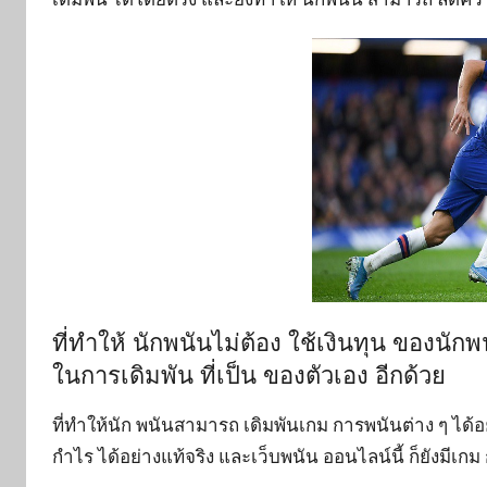
ที่ทำให้ นักพนันไม่ต้อง ใช้เงินทุน ของนัก
ในการเดิมพัน ที่เป็น ของตัวเอง อีกด้วย
ที่ทำให้นัก พนันสามารถ เดิมพันเกม การพนันต่าง ๆ ได้อ
กำไร ได้อย่างแท้จริง และเว็บพนัน ออนไลน์นี้ ก็ยังมีเก