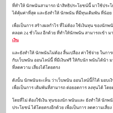
ที่ทำให้ นักพนันสามารถ นำสิทธิประโยชน์นี้ มาใช้ประ
ได้คุ้มค่าที่สุด และยังทำให้ นักพนัน ที่มีทุนเดิมพัน ที
เพื่อเป็นการ สร้างผลกำไร ที่ไม่ต้อง ใช้เงินทุน ของนักพ
ตลอด 24 ชั่วโมง อีกด้วย ที่ทำให้นักพนัน สามารถเข้า ม
เงิน
และยังทำให้ นักพนันไม่ต้อง สิ้นเปลือง ค่าใช้จ่าย ในก
กับเว็บพนัน ออนไลน์นี้ ที่มีเงินฟรี ให้กับนัก พนันได้
ที่ลดความ เสี่ยงได้โดยตรง
ดังนั้น นักพนันจะเห็น ว่าเว็บพนัน ออนไลน์นี้ก็ได้ มอบ
เพื่อเป็นการ เดิมพันที่สามารถ ต่อยอดการ ลงทุนได้ โดย
โดยที่ไม่ ต้องใช้เงิน ทุนของนัก พนันและ ยังทำให้ นักพนั
ประโยชน์ ได้โดยตรงอีกด้วย เพื่อเป็นการ ลดความเสี่ยง 