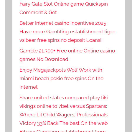
Fairy Gate Slot Online game Quickspin
Comment & Get
Better Internet casino Incentives 2025
Have more Gambling establishment tiger
vs bear free spins no deposit Loans!
Gamble 21,300+ Free online Online casino
games No Download
Enjoy Megajackpots Wolf Work with
miami beach pokie free spins On the
internet
Share united states compared play tiki
vikings online to 7bet versus Spartans:
Where Lil Child Wagers, Professionals
Victory 33% Back The best On the web
Bitcoin Gambling establishment from