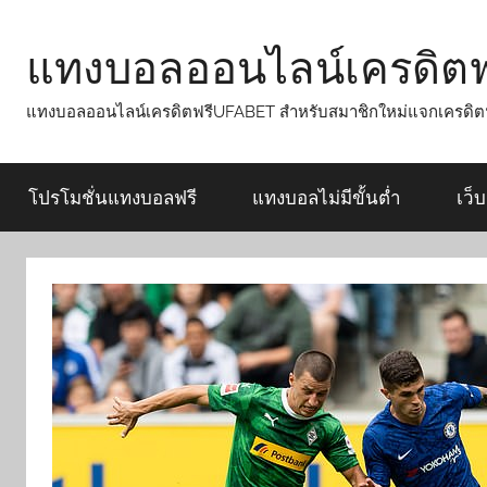
Skip
to
แทงบอลออนไลน์เครดิต
content
แทงบอลออนไลน์เครดิตฟรีUFABET สำหรับสมาชิกใหม่แจกเครดิตฟรี
โปรโมชั่นแทงบอลฟรี
แทงบอลไม่มีขั้นต่ำ
เว็