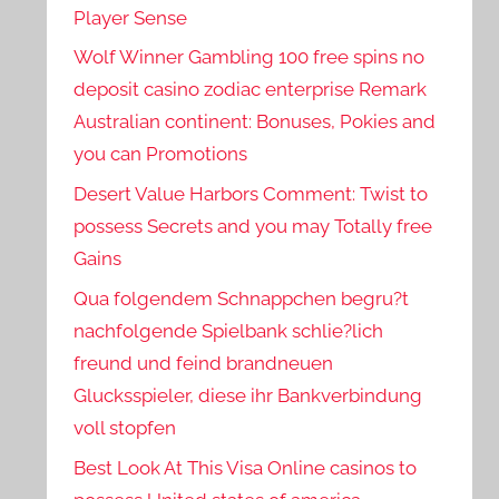
Player Sense
Wolf Winner Gambling 100 free spins no
deposit casino zodiac enterprise Remark
Australian continent: Bonuses, Pokies and
you can Promotions
Desert Value Harbors Comment: Twist to
possess Secrets and you may Totally free
Gains
Qua folgendem Schnappchen begru?t
nachfolgende Spielbank schlie?lich
freund und feind brandneuen
Glucksspieler, diese ihr Bankverbindung
voll stopfen
Best Look At This Visa Online casinos to