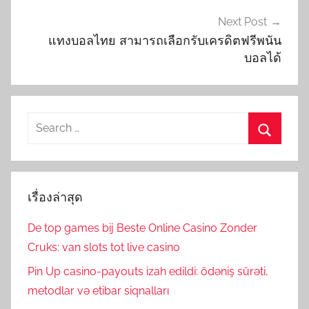
Next Post
แทงบอลไทย สามารถเลือกรับเครดิตฟรีพนัน
บอลได้
Search
for:
Search
เรื่องล่าสุด
De top games bij Beste Online Casino Zonder
Cruks: van slots tot live casino
Pin Up casino-payouts izah edildi: ödəniş sürəti,
metodlar və etibar siqnalları