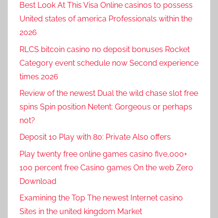
Best Look At This Visa Online casinos to possess
United states of america Professionals within the
2026
RLCS bitcoin casino no deposit bonuses Rocket
Category event schedule now Second experience
times 2026
Review of the newest Dual the wild chase slot free
spins Spin position Netent: Gorgeous or perhaps
not?
Deposit 10 Play with 80: Private Also offers
Play twenty free online games casino five,000+
100 percent free Casino games On the web Zero
Download
Examining the Top The newest Internet casino
Sites in the united kingdom Market