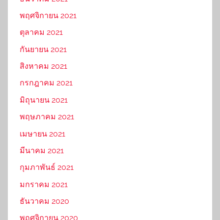
พฤศจิกายน 2021
ตุลาคม 2021
กันยายน 2021
สิงหาคม 2021
กรกฎาคม 2021
มิถุนายน 2021
พฤษภาคม 2021
เมษายน 2021
มีนาคม 2021
กุมภาพันธ์ 2021
มกราคม 2021
ธันวาคม 2020
พฤศจิกายน 2020