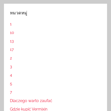
หมวดหมู่
1
10
13
17
2
3
4
5
7
Dlaczego warto zaufać
Gdzie kupić Vermixin