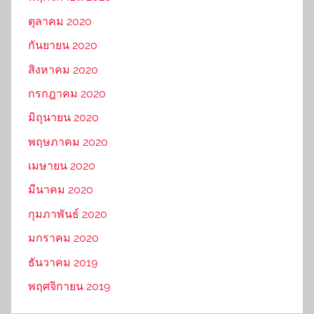
ตุลาคม 2020
กันยายน 2020
สิงหาคม 2020
กรกฎาคม 2020
มิถุนายน 2020
พฤษภาคม 2020
เมษายน 2020
มีนาคม 2020
กุมภาพันธ์ 2020
มกราคม 2020
ธันวาคม 2019
พฤศจิกายน 2019