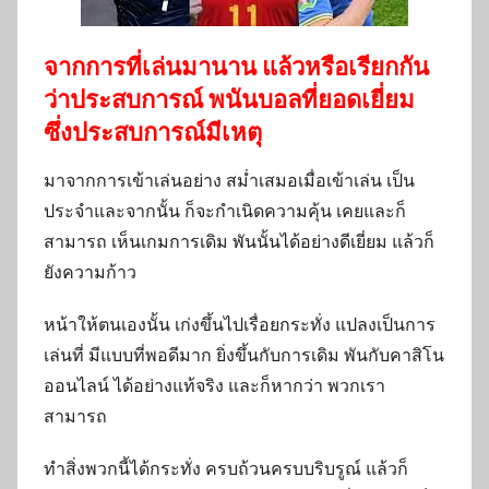
จากการที่เล่นมานาน แล้วหรือเรียกกัน
ว่าประสบการณ์ พนันบอลที่ยอดเยี่ยม
ซึ่งประสบการณ์มีเหตุ
มาจากการเข้าเล่นอย่าง สม่ำเสมอเมื่อเข้าเล่น เป็น
ประจำและจากนั้น ก็จะกำเนิดความคุ้น เคยและก็
สามารถ เห็นเกมการเดิม พันนั้นได้อย่างดีเยี่ยม แล้วก็
ยังความก้าว
หน้าให้ตนเองนั้น เก่งขึ้นไปเรื่อยกระทั่ง แปลงเป็นการ
เล่นที่ มีแบบที่พอดีมาก ยิ่งขึ้นกับการเดิม พันกับคาสิโน
ออนไลน์ ได้อย่างแท้จริง และก็หากว่า พวกเรา
สามารถ
ทำสิ่งพวกนี้ได้กระทั่ง ครบถ้วนครบบริบรูณ์ แล้วก็