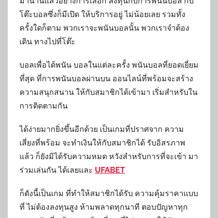
มานานแล้วอย่างการเลือก ลงทุนกับการพนันบอล กับ
โต๊ะบอลซึ่งก็มีเปิด ให้บริการอยู่ ไม่น้อยเลย รวมทั้ง
ครั้งใดก็ตาม พวกเราจะพนันบอลนั้น พวกเราจำต้อง
เดิน ทางไปที่โต๊ะ
บอลเพื่อได้พนัน บอลในแต่ละครั้ง พนันบอลที่ยอดเยี่ยม
ที่สุด ที่การพนันบอลผ่านบน ออนไลน์ที่พร้อมจะสร้าง
ความสนุกสนาน ให้กับสมาชิกได้เข้ามา เริ่มสำหรับใน
การติดตามกัน
ได้ง่ายมากยิ่งขึ้นอีกด้วย เป็นเกมที่ปราศจาก ความ
เสี่ยงที่พร้อม จะทำเงินให้กับสมาชิกได้ รับอิสรภาพ
แล้ว ก็ยังมิได้รับความหมด หวังสำหรับการที่จะเข้า มา
ร่วมเล่นกัน ได้เลยและ
UFABET
ก็ดังนี้เป็นเกม ที่ทำให้สมาชิกได้รับ ความคุ้มราคาแบบ
ที่ ไม่ต้องลงทุนสูง ห้ามพลาดทุกนาที ตอบปัญหาทุก