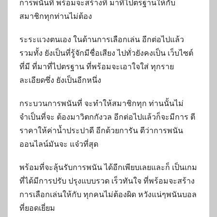
การพนันที่ พร้อมจะสร้างที่ มาที่ไปตรฐานให้กับ
สมาชิกทุกท่านไม่ต้อง
ระระแวงตนเอง ในด้านการเลือกเล่น อีกต่อไปแล้ว
รวมทั้ง ยังเป็นที่รู้จักมีชื่อเสียง ไปทั่วยังคงเป็น เว็บไซต์
ที่มี ที่มาที่ไปตรฐาน ที่พร้อมจะเอาใจใส่ ทุกราย
ละเอียดซึ่ง ยังเป็นอีกหนึ่ง
กระบวนการพนันที่ จะทำให้สมาชิกทุก ท่านนั้นไม่
จำเป็นที่จะ ต้องมาวิตกกังวล อีกต่อไปแล้วก็จะมีการ ตี
ราคาให้ค่าน้ำประปาดี อีกด้วยการัน ตีว่าการพนัน
ออนไลน์มันจะ แจ๋วที่สุด
พร้อมที่จะลุ้นรับการพนัน ได้อีกเพียบเลยและก็ เป็นเกม
ที่ได้มีการปรับ ปรุงแบบรวด เร็วทันใจ ที่พร้อมจะสร้าง
การเลือกเล่นให้กับ ทุกคนไม่ต้องผิด หวังแน่ๆพนันบอล
ที่ยอดเยี่ยม