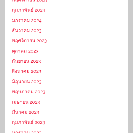
กุมภาพันธ์ 2024
มกราคม 2024
ธันวาคม 2023
พฤศจิกายน 2023
ตุลาคม 2023
กันยายน 2023
สิงหาคม 2023
มิถุนายน 2023
พฤษภาคม 2023
เมษายน 2023
มีนาคม 2023
กุมภาพันธ์ 2023
มกราคม 2023