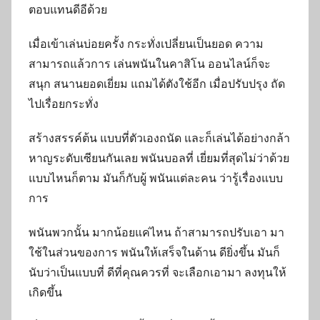
ตอบแทนดีอีด้วย
เมื่อเข้าเล่นบ่อยครั้ง กระทั่งเปลี่ยนเป็นยอด ความ
สามารถแล้วการ เล่นพนันในคาสิโน ออนไลน์ก็จะ
สนุก สนานยอดเยี่ยม แถมได้ตังใช้อีก เมื่อปรับปรุง ถัด
ไปเรื่อยกระทั่ง
สร้างสรรค์ต้น แบบที่ตัวเองถนัด และก็เล่นได้อย่างกล้า
หาญระดับเซียนกันเลย พนันบอลที่ เยี่ยมที่สุดไม่ว่าด้วย
แบบไหนก็ตาม มันก็กับผู้ พนันแต่ละคน ว่ารู้เรื่องแบบ
การ
พนันพวกนั้น มากน้อยแค่ไหน ถ้าสามารถปรับเอา มา
ใช้ในส่วนของการ พนันให้เสร็จในด้าน ดียิ่งขึ้น มันก็
นับว่าเป็นแบบที่ ดีที่คุณควรที่ จะเลือกเอามา ลงทุนให้
เกิดขึ้น