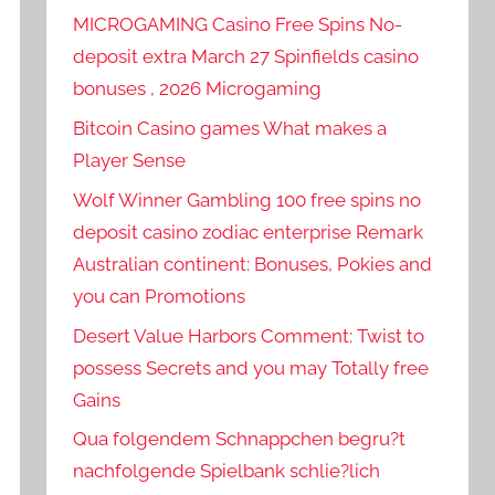
MICROGAMING Casino Free Spins No-
deposit extra March 27 Spinfields casino
bonuses , 2026 Microgaming
Bitcoin Casino games What makes a
Player Sense
Wolf Winner Gambling 100 free spins no
deposit casino zodiac enterprise Remark
Australian continent: Bonuses, Pokies and
you can Promotions
Desert Value Harbors Comment: Twist to
possess Secrets and you may Totally free
Gains
Qua folgendem Schnappchen begru?t
nachfolgende Spielbank schlie?lich