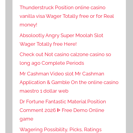
Thunderstruck Position online casino
vanilla visa Wager Totally free or for Real
money!
Absolootly Angry Super Moolah Slot
Wager Totally free Here!
Check out Not casino calzone casino so
long ago Complete Periods
Mr Cashman Video slot Mr Cashman
Application & Gamble On the online casino
maestro 1 dollar web
Dr Fortune Fantastic Material Position
Comment 2026 ᐈ Free Demo Online
game
Wagering Possibility, Picks, Ratings