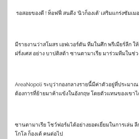
รอสอยของดี ! ท็อฟฟี่ สนดึง ‘นิวก็องเต้’ เสริมแกร่งซัมเมอ
มีรายงานว่าสโมสร ​เอฟเวอร์ตัน ทีมในศึก ​พรีเมียร์ลีก ให
ฝรั่งเศส อย่าง บาปติสต้า ซานตามาเรีย มาร่วมทีมในช่ว
AreaNopoli ระบุว่ากองกลางรายนี้มีค่าตัวอยู่ที่ประมาณ
ต้องการที่ย้ายมาค้าแข้งในอังกฤษ โดยตัวแทนของเขาได้
ซานตามาเรีย โชว์ฟอร์มได้อย่างยอดเยี่ยมในการเล่น ลี
โกโล ก็องเต้ คนต่อไป