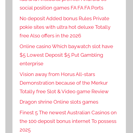
social position games FA FA FA Ports
No deposit Added bonus Rules Private
pokie sites with ultra hot deluxe Totally
free Also offers in the 2026
Online casino Which baywatch slot have
$5 Lowest Deposit $5 Put Gambling
enterprise
Vision away from Horus All-stars
Demonstration because of the Merkur
Totally free Slot & Video game Review
Dragon shrine Online slots games
Finest 5 The newest Australian Casinos on
the 100 deposit bonus internet To possess
2025