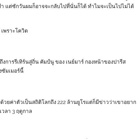
ทำ แต่ซักวันผมก็อาจจะกลับไปที่นั่นก็ได้ ทำไมจะเป็นไปไม่ได้
นู เพราะโควิด
การรีเทิร์นสู่ถิ่น คัมป์นู ของ เนย์มาร์ กองหน้าของปารีส
ซัมเมอร์นี้
้วยค่าตัวเป็นสถิติโลกถึง 222 ล้านยูโรแต่ก็มีข่าวว่าเขาอยาก
นเวลา 3 ฤดูกาล