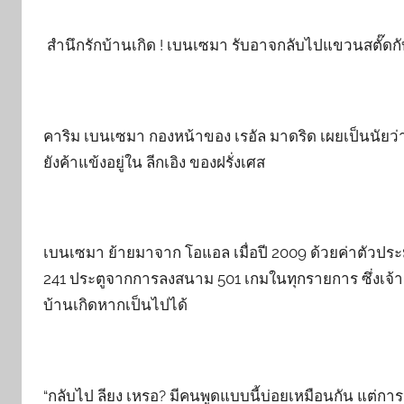
สำนึกรักบ้านเกิด ! เบนเซมา รับอาจกลับไปแขวนสตั๊ดกั
คาริม เบนเซมา กองหน้าของ เรอัล มาดริด เผยเป็นนัยว่าเ
ยังค้าแข้งอยู่ใน ลีกเอิง ของฝรั่งเศส
เบนเซมา ย้ายมาจาก โอแอล เมื่อปี 2009 ด้วยค่าตัวประ
241 ประตูจากการลงสนาม 501 เกมในทุกรายการ ซึ่งเจ้าต
บ้านเกิดหากเป็นไปได้
“กลับไป ลียง เหรอ? มีคนพูดแบบนี้บ่อยเหมือนกัน แต่การจ