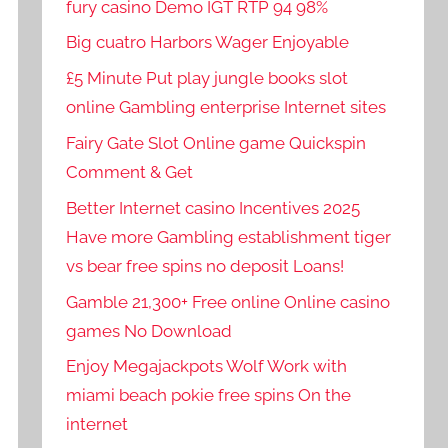
fury casino Demo IGT RTP 94 98%
Big cuatro Harbors Wager Enjoyable
£5 Minute Put play jungle books slot
online Gambling enterprise Internet sites
Fairy Gate Slot Online game Quickspin
Comment & Get
Better Internet casino Incentives 2025
Have more Gambling establishment tiger
vs bear free spins no deposit Loans!
Gamble 21,300+ Free online Online casino
games No Download
Enjoy Megajackpots Wolf Work with
miami beach pokie free spins On the
internet