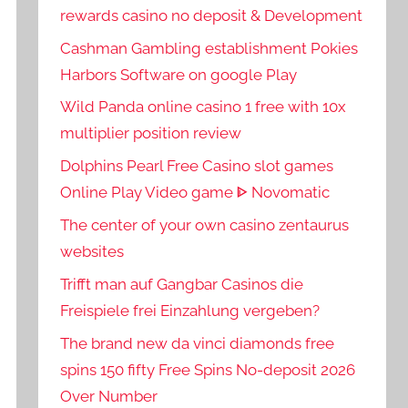
rewards casino no deposit & Development
Cashman Gambling establishment Pokies
Harbors Software on google Play
Wild Panda online casino 1 free with 10x
multiplier position review
Dolphins Pearl Free Casino slot games
Online Play Video game ᐈ Novomatic
The center of your own casino zentaurus
websites
Trifft man auf Gangbar Casinos die
Freispiele frei Einzahlung vergeben?
The brand new da vinci diamonds free
spins 150 fifty Free Spins No-deposit 2026
Over Number