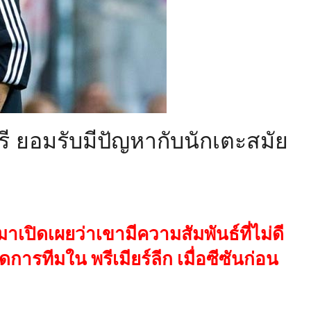
์รี ยอมรับมีปัญหากับนักเตะสมัย
มาเปิดเผยว่าเขามีความสัมพันธ์ที่ไม่ดี
จัดการทีมใน ​พรีเมียร์ลีก เมื่อซีซันก่อน