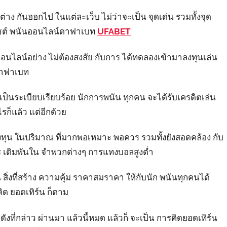
ต่าง กันออกไป ในแต่ละเว็บ ไม่ว่าจะเป็น จุดเด่น รวมทั้งจุด
บไซต์ พนันออนไลน์ดาฟาเบท
UFABET
ันออนไลน์อย่าง ไม่ต้องสงสัย กับการ ได้ทดลองเข้ามาลงทุนเล่น
ดาฟาเบท
่เป็นระเบียบเรียบร้อย นักการพนัน ทุกคน จะได้รับเครดิตเล่น
รก็แล้ว แต่อีกด้วย
เงินลงทุน ในปริมาณ ที่มากพอเหมาะ พอควร รวมทั้งยังสอดคล้อง กับ
ร เดิมพันใน จำพวกต่างๆ การแทงบอลสูงต่ำ
 สิ่งที่สร้าง ความคุ้ม ราคาสมราคา ให้กับนัก พนันทุกคนได้
คิด ยอดเทิร์น ก็ตาม
ดังที่กล่าว ผ่านมา แล้วนี้หมด แล้วก็ จะเป็น การคิดยอดเทิร์น