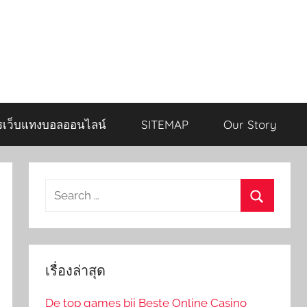
รเว็บแทงบอลออนไลน์
SITEMAP
Our Story
Search
for:
Search
เรื่องล่าสุด
De top games bij Beste Online Casino