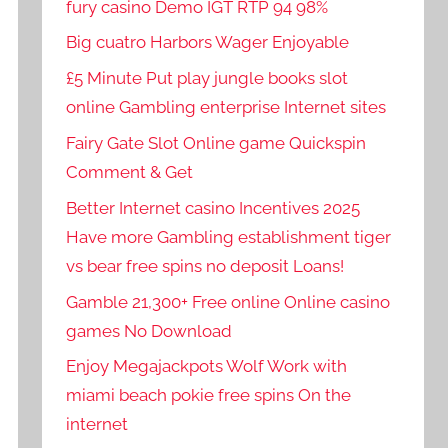
fury casino Demo IGT RTP 94 98%
Big cuatro Harbors Wager Enjoyable
£5 Minute Put play jungle books slot
online Gambling enterprise Internet sites
Fairy Gate Slot Online game Quickspin
Comment & Get
Better Internet casino Incentives 2025
Have more Gambling establishment tiger
vs bear free spins no deposit Loans!
Gamble 21,300+ Free online Online casino
games No Download
Enjoy Megajackpots Wolf Work with
miami beach pokie free spins On the
internet