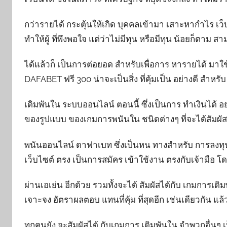
กว่ารายได้ กระตุ้นให้เกิด บุคคลเข้ามา เสาะหากำไร เว
ทำให้ผู้ ที่พึงพอใจ แต่ว่าไม่มีทุน หรือมีทุน น้อยก็ตาม
ได้แล้วก็ เป็นการต่อยอด สำหรับเพื่อการ หารายได้ มาใช้
DAFABET ฟรี 300 น่าจะเป็นสิ่ง ที่คุ้มเป็น อย่างดี สำห
เดิมพันใน ระบบออนไลน์ ตอนนี้ ซึ่งเป็นการ ทำเงินได้ อ
ของรูปแบบ ของเกมการพนันใน ชนิดต่างๆ ที่จะได้สัมผัส
พนันออนไลน์ ดาฟาเบท ซึ่งเป็นหน ทางสำหรับ การลงทุน เ
เว็บไซต์ ตรง เป็นการสมัคร เข้าใช้งาน ตรงกับเจ้ามือ โด
ผ่านเอเย่น อีกด้วย รวมทั้งจะได้ สัมผัสได้กับ เกมการเด
เจาะจง อัตราผลตอบ แทนที่คุ้ม ที่สุดอีก เช่นเดียวกัน แล้
ทุกคนยัง จะสัมผัสได้ กับเกมการ เดิมพันใน จำพวกอื่นๆ