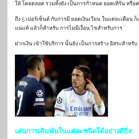
ให้ โดยตลอด รวมทั้งยัง เป็นการกำหนด ยอดเทิร์น หรือค
ถึง 5 เปอร์เซ็นต์ กับการมี ยอดเงินเวียน ในแต่ละเดือน 
แน่แท้ แล้วก็สำหรับ การไม่มีเงื่อน ไขสำหรับการ
ฝากเงิน เข้าใช้บริการ นั้นยัง เป็นการสร้าง อิสระสำห
เล่นการเดิมพันในแต่ละชนิดได้อย่างดียิ่ง