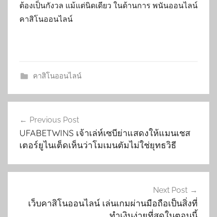
ต้องเป็นกังวล แม้แต่นิดเดียว ในด้านการ พนันออนไลน์
คาสิโนออนไลน์
คาสิโนออนไลน์
เมนู
Previous Post
นำทาง
UFABETWINS เจ้าเล่ห์เซบีย่าแสดงให้แมนเชส
เรื่อง
เตอร์ยูไนเต็ดเห็นว่าโมเมนตัมไม่ใช่ยุทธวิธี
Next Post
เว็บคาสิโนออนไลน์ เล่นเกมผ่านมือถือเป็นสิ่งที่
ทำเงินง่ายที่สุดในตอนนี้