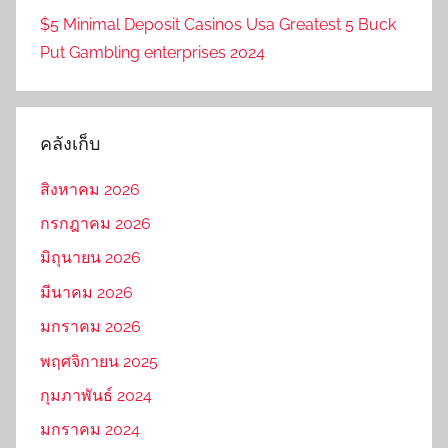
$5 Minimal Deposit Casinos Usa Greatest 5 Buck
Put Gambling enterprises 2024
คลังเก็บ
สิงหาคม 2026
กรกฎาคม 2026
มิถุนายน 2026
มีนาคม 2026
มกราคม 2026
พฤศจิกายน 2025
กุมภาพันธ์ 2024
มกราคม 2024