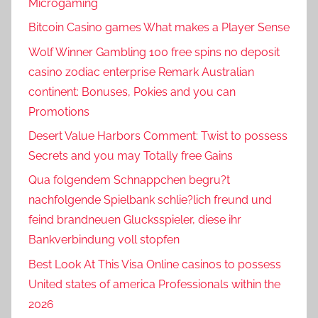
Microgaming
Bitcoin Casino games What makes a Player Sense
Wolf Winner Gambling 100 free spins no deposit
casino zodiac enterprise Remark Australian
continent: Bonuses, Pokies and you can
Promotions
Desert Value Harbors Comment: Twist to possess
Secrets and you may Totally free Gains
Qua folgendem Schnappchen begru?t
nachfolgende Spielbank schlie?lich freund und
feind brandneuen Glucksspieler, diese ihr
Bankverbindung voll stopfen
Best Look At This Visa Online casinos to possess
United states of america Professionals within the
2026