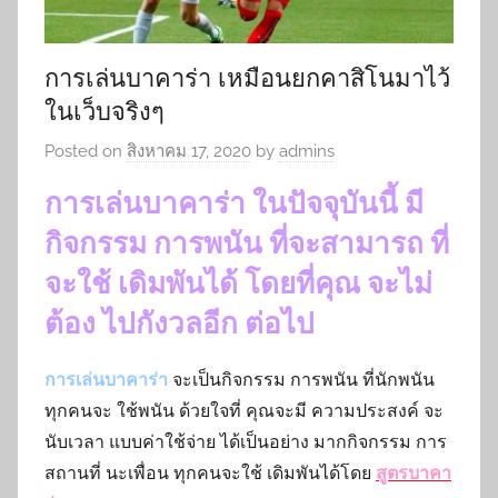
การเล่นบาคาร่า เหมือนยกคาสิโนมาไว้
ในเว็บจริงๆ
Posted on
สิงหาคม 17, 2020
by
admins
การเล่นบาคาร่า ในปัจจุบันนี้ มี
กิจกรรม การพนัน ที่จะสามารถ ที่
จะใช้ เดิมพันได้ โดยที่คุณ จะไม่
ต้อง ไปกังวลอีก ต่อไป
การเล่นบาคาร่า
จะเป็นกิจกรรม การพนัน ที่นักพนัน
ทุกคนจะ ใช้พนัน ด้วยใจที่ คุณจะมี ความประสงค์ จะ
นับเวลา แบบค่าใช้จ่าย ได้เป็นอย่าง มากกิจกรรม การ
สถานที่ นะเพื่อน ทุกคนจะใช้ เดิมพันได้โดย
สูตรบาคา