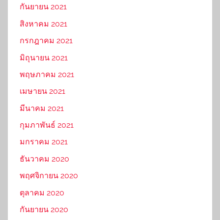
กันยายน 2021
สิงหาคม 2021
กรกฎาคม 2021
มิถุนายน 2021
พฤษภาคม 2021
เมษายน 2021
มีนาคม 2021
กุมภาพันธ์ 2021
มกราคม 2021
ธันวาคม 2020
พฤศจิกายน 2020
ตุลาคม 2020
กันยายน 2020