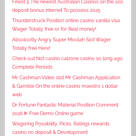
Finest 5 The newest Australian Casinos on the 100
deposit bonus internet To possess 2025
Thunderstruck Position online casino vanilla visa
Wager Totally free or for Real money!
Absolootly Angry Super Moolah Slot Wager
Totally free Here!
Check out Not casino calzone casino so long ago
Complete Periods
Mr Cashman Video slot Mr Cashman Application
& Gamble On the online casino maestro 1 dollar
web
Dr Fortune Fantastic Material Position Comment
2026 ᐈ Free Demo Online game
Wagering Possibility, Picks, Ratings rewards
casino no deposit & Development