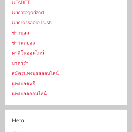
UFABET
Uncategorized
Uncrossable Rush
ข่าวบอล
ข่าวฟุตบอล
คาสิโนออนไลน์
บาคาร่า
สมัครแทงบอลออนไลน์
แทงบอลฟรี
แทงบอลออนไลน์
Meta