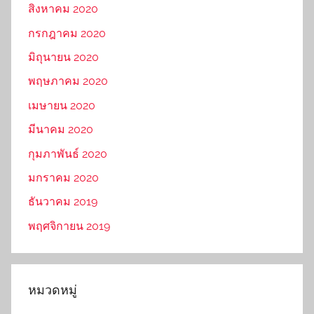
สิงหาคม 2020
กรกฎาคม 2020
มิถุนายน 2020
พฤษภาคม 2020
เมษายน 2020
มีนาคม 2020
กุมภาพันธ์ 2020
มกราคม 2020
ธันวาคม 2019
พฤศจิกายน 2019
หมวดหมู่