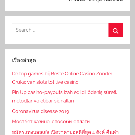
Search
for:
Search
เรื่องล่าสุด
De top games bij Beste Online Casino Zonder
Cruks: van slots tot live casino
Pin Up casino-payouts izah edildi: ödəniş sürəti,
metodlar və etibar siqnalları
Coronavirus disease 2019
Мостбет казино: способы оплаты
สมัครแทงบอลufa เปิดราคาบอลดีที่สุด 4 ตังค์ คืนค่า