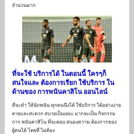
จำนวนมาก
ที่จะใช้ บริการได้ ในตอนนี้ ใครๆก็
สนใจและ ต้องการเรียก ใช้บริการ ใน
ด้านของ การพนันคาสิโน ออนไลน์
ที่จะทำ ให้นักพนัน ทุกคนนึงได้ ใช้บริการ ได้อย่างง่าย
ดายและสะดวก สบายเป็นเยอะ มากจะเป็น กิจกรรม
การ พนันคาสิโน ที่จะตอบ สนองความ ต้องการของ
ผู้คนได้ โดยที่ ไม่ต้อง