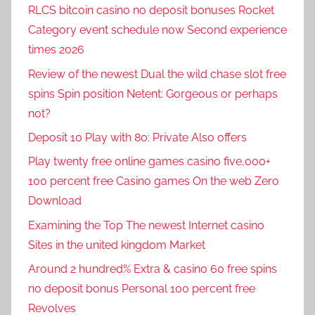
RLCS bitcoin casino no deposit bonuses Rocket
Category event schedule now Second experience
times 2026
Review of the newest Dual the wild chase slot free
spins Spin position Netent: Gorgeous or perhaps
not?
Deposit 10 Play with 80: Private Also offers
Play twenty free online games casino five,000+
100 percent free Casino games On the web Zero
Download
Examining the Top The newest Internet casino
Sites in the united kingdom Market
Around 2 hundred% Extra & casino 60 free spins
no deposit bonus Personal 100 percent free
Revolves