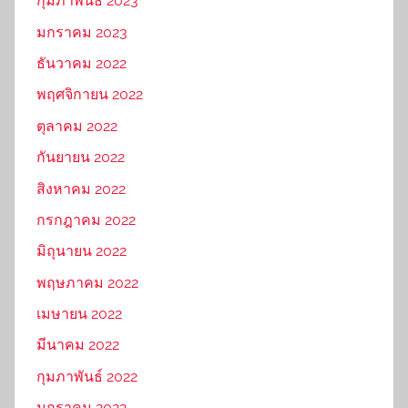
กุมภาพันธ์ 2023
มกราคม 2023
ธันวาคม 2022
พฤศจิกายน 2022
ตุลาคม 2022
กันยายน 2022
สิงหาคม 2022
กรกฎาคม 2022
มิถุนายน 2022
พฤษภาคม 2022
เมษายน 2022
มีนาคม 2022
กุมภาพันธ์ 2022
มกราคม 2022