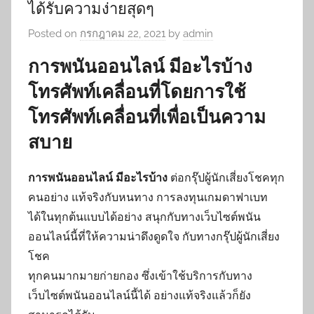
ได้รับความง่ายสุดๆ
Posted on
กรกฎาคม 22, 2021
by
admin
การพนันออนไลน์ มีอะไรบ้าง
โทรศัพท์เคลื่อนที่โดยการใช้
โทรศัพท์เคลื่อนที่เพื่อเป็นความ
สบาย
การพนันออนไลน์ มีอะไรบ้าง
ต่อกรุ๊ปผู้นักเสี่ยงโชคทุก
คนอย่าง แท้จริงกับหนทาง การลงทุนเกมดาฟาเบท
ได้ในทุกต้นแบบได้อย่าง สนุกกับทางเว็บไซต์พนัน
ออนไลน์นี้ที่ให้ความน่าดึงดูดใจ กับทางกรุ๊ปผู้นักเสี่ยง
โชค
ทุกคนมากมายก่ายกอง ซึ่งเข้าใช้บริการกับทาง
เว็บไซต์พนันออนไลน์นี้ได้ อย่างแท้จริงแล้วก็ยัง