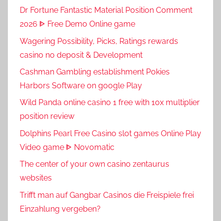
Dr Fortune Fantastic Material Position Comment
2026 ᐈ Free Demo Online game
Wagering Possibility, Picks, Ratings rewards
casino no deposit & Development
Cashman Gambling establishment Pokies
Harbors Software on google Play
Wild Panda online casino 1 free with 10x multiplier
position review
Dolphins Pearl Free Casino slot games Online Play
Video game ᐈ Novomatic
The center of your own casino zentaurus
websites
Trifft man auf Gangbar Casinos die Freispiele frei
Einzahlung vergeben?