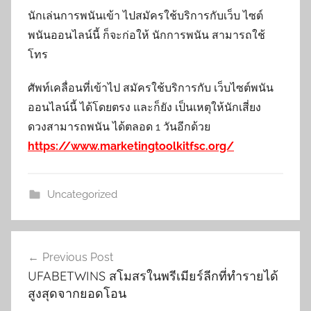
นักเล่นการพนันเข้า ไปสมัครใช้บริการกับเว็บ ไซต์
พนันออนไลน์นี้ ก็จะก่อให้ นักการพนัน สามารถใช้
โทร
ศัพท์เคลื่อนที่เข้าไป สมัครใช้บริการกับ เว็บไซต์พนัน
ออนไลน์นี้ ได้โดยตรง และก็ยัง เป็นเหตุให้นักเสี่ยง
ดวงสามารถพนัน ได้ตลอด 1 วันอีกด้วย
https://www.marketingtoolkitfsc.org/
Uncategorized
เมนู
Previous Post
นำทาง
UFABETWINS สโมสรในพรีเมียร์ลีกที่ทำรายได้
เรื่อง
สูงสุดจากยอดโอน