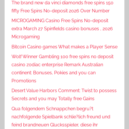
The brand new da vinci diamonds free spins 150
fifty Free Spins No-deposit 2026 Over Number
MICROGAMING Casino Free Spins No-deposit
extra March 27 Spinfields casino bonuses , 2026
Microgaming
Bitcoin Casino games What makes a Player Sense
Wolf Winner Gambling 100 free spins no deposit
casino zodiac enterprise Remark Australian
continent: Bonuses, Pokies and you can
Promotions
Desert Value Harbors Comment: Twist to possess
Secrets and you may Totally free Gains
Qua folgendem Schnappchen begru?t
nachfolgende Spielbank schlie?lich freund und
feind brandneuen Glucksspieler, diese ihr