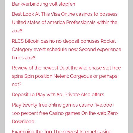
Bankverbindung voll stopfen
Best Look At This Visa Online casinos to possess
United states of america Professionals within the
2026
RLCS bitcoin casino no deposit bonuses Rocket
Category event schedule now Second experience
times 2026
Review of the newest Dual the wild chase slot free
spins Spin position Netent: Gorgeous or perhaps
not?
Deposit 10 Play with 80: Private Also offers
Play twenty free online games casino five,000+
100 percent free Casino games On the web Zero
Download
Examining the Top The newest Internet casino