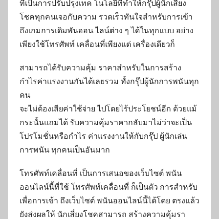
ที่เป็นการปรับปรุงเทค โนโลยีที่ทำให้กรุ๊ปผู้นักเสี่ยง
โชคทุกคนเจอกับความ รวดเร็วทันใจสำหรับการเข้า
ถึงเกมการเดิมพันออน ไลน์ต่าง ๆ ได้ในทุกแบบ อย่าง
เพียงใช้โทรศัพท์ เคลื่อนที่เพียงแต่ เครื่องเดียวก็
สามารถได้รับความคุ้ม ราคาสำหรับในการสร้าง
กำไรค่าแรงงานกันได้เลยรวม ทั้งกรุ๊ปผู้นักการพนันทุก
คน
จะไม่ต้องเสียค่าใช้จ่าย ไปโดยไร้ประโยชน์อีก ด้วยแม้
กระนั้นแถมได้ รับความคุ้มราคากลับมาไม่ว่าจะเป็น
โปรโมชั่นหรือกำไร ค่าแรงงานให้กับกรุ๊ป ผู้นักเล่น
การพนัน ทุกคนเป็นอันมาก
โทรศัพท์เคลื่อนที่ เป็นการเสนอของเว็บไซต์ พนัน
ออนไลน์นี้ที่ใช้ โทรศัพท์เคลื่อนที่ ก็เป็นตัว การสำหรับ
เพื่อการเข้า ถึงเว็บไซต์ พนันออนไลน์นี้ได้โดย ตรงแล้ว
ยังส่งผลให้ นักเสี่ยงโชคสามารถ สร้างความคุ้มรา