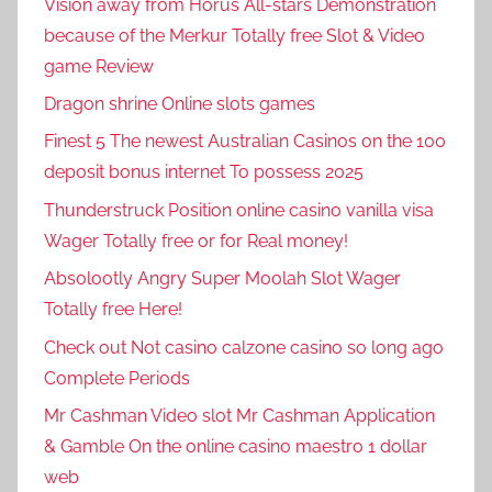
Vision away from Horus All-stars Demonstration
because of the Merkur Totally free Slot & Video
game Review
Dragon shrine Online slots games
Finest 5 The newest Australian Casinos on the 100
deposit bonus internet To possess 2025
Thunderstruck Position online casino vanilla visa
Wager Totally free or for Real money!
Absolootly Angry Super Moolah Slot Wager
Totally free Here!
Check out Not casino calzone casino so long ago
Complete Periods
Mr Cashman Video slot Mr Cashman Application
& Gamble On the online casino maestro 1 dollar
web