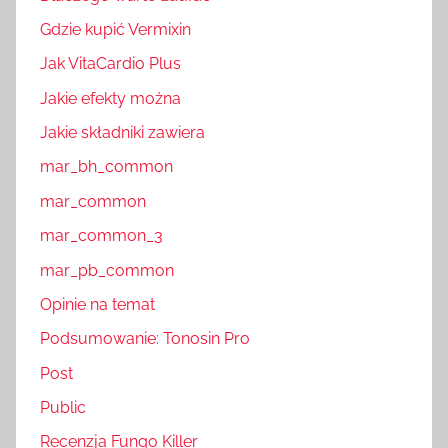
Gdzie kupić Vermixin
Jak VitaCardio Plus
Jakie efekty można
Jakie składniki zawiera
mar_bh_common
mar_common
mar_common_3
mar_pb_common
Opinie na temat
Podsumowanie: Tonosin Pro
Post
Public
Recenzja Fungo Killer