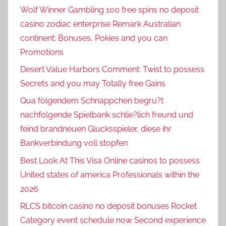
Wolf Winner Gambling 100 free spins no deposit
casino zodiac enterprise Remark Australian
continent: Bonuses, Pokies and you can
Promotions
Desert Value Harbors Comment: Twist to possess
Secrets and you may Totally free Gains
Qua folgendem Schnappchen begru?t
nachfolgende Spielbank schlie?lich freund und
feind brandneuen Glucksspieler, diese ihr
Bankverbindung voll stopfen
Best Look At This Visa Online casinos to possess
United states of america Professionals within the
2026
RLCS bitcoin casino no deposit bonuses Rocket
Category event schedule now Second experience