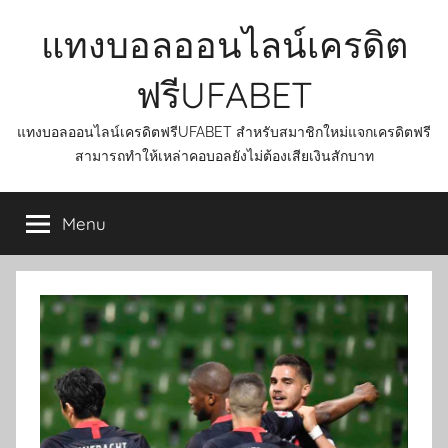
Skip
แทงบอลออนไลน์เครดิต
to
content
ฟรีUFABET
แทงบอลออนไลน์เครดิตฟรีUFABET สำหรับสมาชิกใหม่แจกเครดิตฟรี
สามารถทำให้เหล่าคอบอลยังไม่ต้องเสียเงินสักบาท
Menu