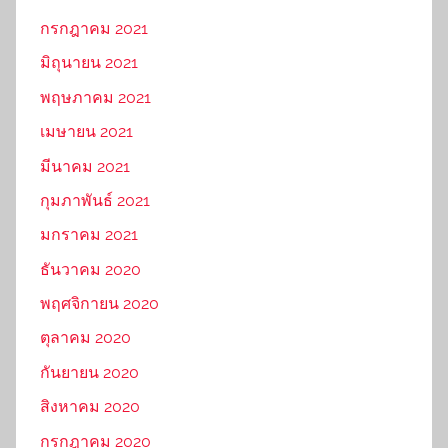
กรกฎาคม 2021
มิถุนายน 2021
พฤษภาคม 2021
เมษายน 2021
มีนาคม 2021
กุมภาพันธ์ 2021
มกราคม 2021
ธันวาคม 2020
พฤศจิกายน 2020
ตุลาคม 2020
กันยายน 2020
สิงหาคม 2020
กรกฎาคม 2020