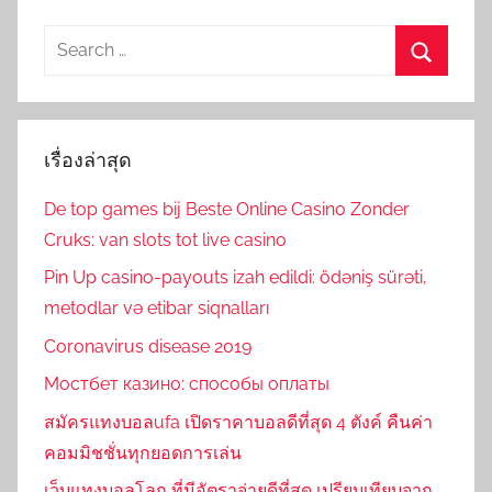
Search
for:
Search
เรื่องล่าสุด
De top games bij Beste Online Casino Zonder
Cruks: van slots tot live casino
Pin Up casino-payouts izah edildi: ödəniş sürəti,
metodlar və etibar siqnalları
Coronavirus disease 2019
Мостбет казино: способы оплаты
สมัครแทงบอลufa เปิดราคาบอลดีที่สุด 4 ตังค์ คืนค่า
คอมมิชชั่นทุกยอดการเล่น
เว็บแทงบอลโลก ที่มีอัตราจ่ายดีที่สุด เปรียบเทียบจาก