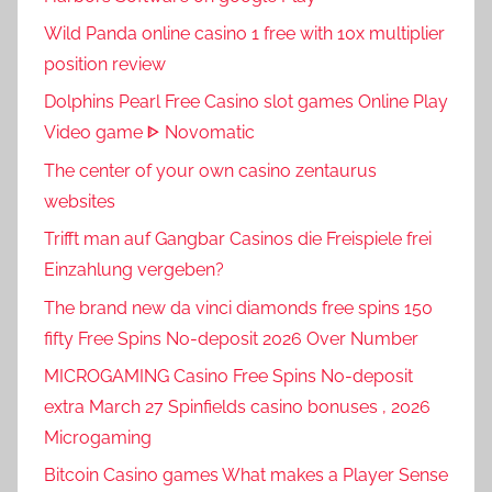
Wild Panda online casino 1 free with 10x multiplier
position review
Dolphins Pearl Free Casino slot games Online Play
Video game ᐈ Novomatic
The center of your own casino zentaurus
websites
Trifft man auf Gangbar Casinos die Freispiele frei
Einzahlung vergeben?
The brand new da vinci diamonds free spins 150
fifty Free Spins No-deposit 2026 Over Number
MICROGAMING Casino Free Spins No-deposit
extra March 27 Spinfields casino bonuses , 2026
Microgaming
Bitcoin Casino games What makes a Player Sense