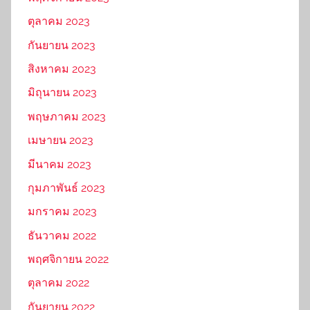
ตุลาคม 2023
กันยายน 2023
สิงหาคม 2023
มิถุนายน 2023
พฤษภาคม 2023
เมษายน 2023
มีนาคม 2023
กุมภาพันธ์ 2023
มกราคม 2023
ธันวาคม 2022
พฤศจิกายน 2022
ตุลาคม 2022
กันยายน 2022