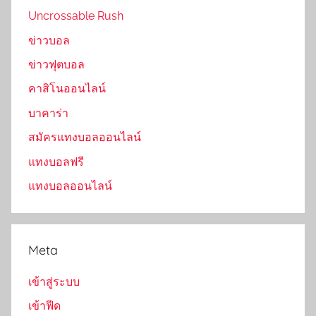
Uncrossable Rush
ข่าวบอล
ข่าวฟุตบอล
คาสิโนออนไลน์
บาคาร่า
สมัครแทงบอลออนไลน์
แทงบอลฟรี
แทงบอลออนไลน์
Meta
เข้าสู่ระบบ
เข้าฟีด