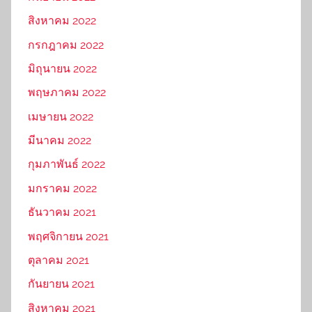
สิงหาคม 2022
กรกฎาคม 2022
มิถุนายน 2022
พฤษภาคม 2022
เมษายน 2022
มีนาคม 2022
กุมภาพันธ์ 2022
มกราคม 2022
ธันวาคม 2021
พฤศจิกายน 2021
ตุลาคม 2021
กันยายน 2021
สิงหาคม 2021