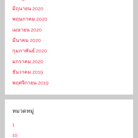
มิถุนายน 2020
พฤษภาคม 2020
เมษายน 2020
มีนาคม 2020
กุมภาพันธ์ 2020
มกราคม 2020
ธันวาคม 2019
พฤศจิกายน 2019
หมวดหมู่
1
10