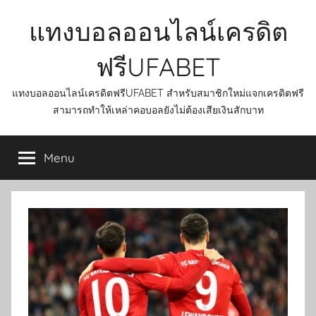
Skip
แทงบอลออนไลน์เครดิต
to
content
ฟรีUFABET
แทงบอลออนไลน์เครดิตฟรีUFABET สำหรับสมาชิกใหม่แจกเครดิตฟรี
สามารถทำให้เหล่าคอบอลยังไม่ต้องเสียเงินสักบาท
Menu