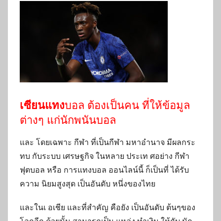
เซียนแทง
บอล ต้องเป็นคน ที่ให้ข้อมูล
ต่างๆ แก่นักพนันบอล
และ โดยเฉพาะ กีฬา ที่เป็นกีฬา มหาอำนาจ มีผลกระ
ทบ กับระบบ เศรษฐกิจ ในหลาย ประเท ศอย่าง กีฬา
ฟุตบอล หรือ การแทงบอล ออนไลน์นี้ ก็เป็นที่ ได้รับ
ความ นิยมสูงสุด เป็นอันดับ หนึ่งของไทย
และในเ อเชีย และที่สำคัญ คือยัง เป็นอันดับ ต้นๆของ