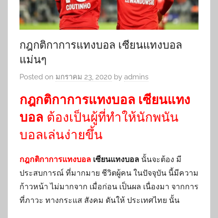
กฎกติกาการแทงบอล เซียนแทงบอล
แม่นๆ
Posted on
มกราคม 23, 2020
by
admins
กฎกติกาการแทงบอล
เซียนแทง
บอล
ต้องเป็นผู้ที่ทำให้นักพนัน
บอลเล่นง่ายขึ้น
กฎกติกาการแทงบอล
เซียนแทงบอล
นั้นจะต้อง มี
ประสบการณ์ ที่มากมาย
ชีวิตผู้คน ในปัจจุบัน นี้มีความ
ก้าวหน้า ไม่มากจาก เมื่อก่อน เป็นผล เนื่องมา จากการ
ที่ภาวะ ทางกระแส สังคม ดันให้ ประเทศไทย นั้น