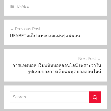
UFABET
เมนู
Previous Post
นำทาง
UFABETสเต็ป แทงบอลแม่นๆแน่นอน
เรื่อง
Next Post
การแทงบอล เว็บพนันบอลออนไลน์ เพราะว่าใน
รูปแบบของการเดิมพันฟุตบอลออนไลน์
Search
for:
Search