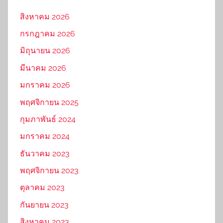
สิงหาคม 2026
กรกฎาคม 2026
มิถุนายน 2026
มีนาคม 2026
มกราคม 2026
พฤศจิกายน 2025
กุมภาพันธ์ 2024
มกราคม 2024
ธันวาคม 2023
พฤศจิกายน 2023
ตุลาคม 2023
กันยายน 2023
สิงหาคม 2023