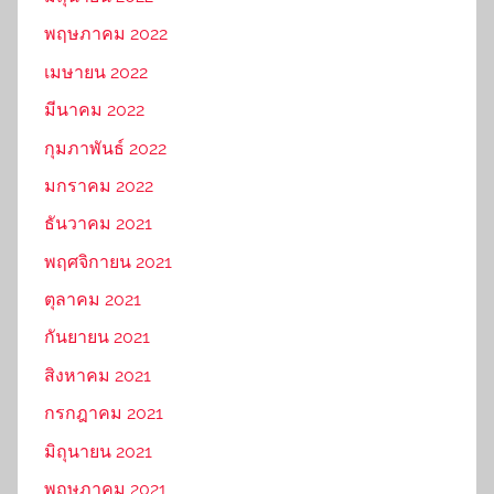
พฤษภาคม 2022
เมษายน 2022
มีนาคม 2022
กุมภาพันธ์ 2022
มกราคม 2022
ธันวาคม 2021
พฤศจิกายน 2021
ตุลาคม 2021
กันยายน 2021
สิงหาคม 2021
กรกฎาคม 2021
มิถุนายน 2021
พฤษภาคม 2021