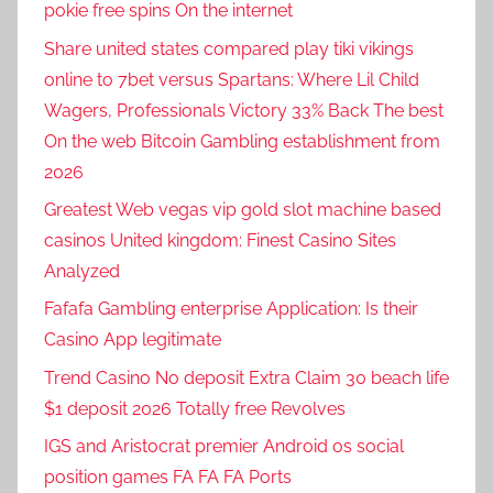
pokie free spins On the internet
Share united states compared play tiki vikings
online to 7bet versus Spartans: Where Lil Child
Wagers, Professionals Victory 33% Back The best
On the web Bitcoin Gambling establishment from
2026
Greatest Web vegas vip gold slot machine based
casinos United kingdom: Finest Casino Sites
Analyzed
Fafafa Gambling enterprise Application: Is their
Casino App legitimate
Trend Casino No deposit Extra Claim 30 beach life
$1 deposit 2026 Totally free Revolves
IGS and Aristocrat premier Android os social
position games FA FA FA Ports