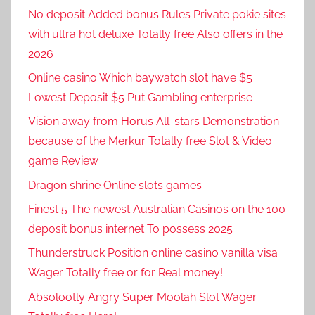
No deposit Added bonus Rules Private pokie sites
with ultra hot deluxe Totally free Also offers in the
2026
Online casino Which baywatch slot have $5
Lowest Deposit $5 Put Gambling enterprise
Vision away from Horus All-stars Demonstration
because of the Merkur Totally free Slot & Video
game Review
Dragon shrine Online slots games
Finest 5 The newest Australian Casinos on the 100
deposit bonus internet To possess 2025
Thunderstruck Position online casino vanilla visa
Wager Totally free or for Real money!
Absolootly Angry Super Moolah Slot Wager