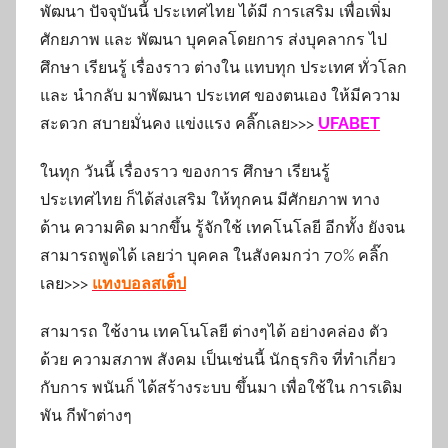
พัฒนา ปัจจุบันนี้ ประเทศไทย ได้มี การเสริม เพื่อเพิ่ม
ศักยภาพ และ พัฒนา บุคคลโดยการ ส่งบุคลากร ไป
ศึกษา เรียนรู้ เรื่องราว ต่างใน แทบทุก ประเทศ ทั่วโลก
และ นำกลับ มาพัฒนา ประเทศ ของตนเอง ให้มีความ
สะดวก สบายมั่นคง แข่งแรง คลิ๊กเลย>>>
UFABET
ในทุก วันนี้ เรื่องราว ของการ ศึกษา เรียนรู้
ประเทศไทย ก็ได้ส่งเสริม ให้ทุกคน มีศักยภาพ ทาง
ด้าน ความคิด มากขึ้น รู้จักใช้ เทคโนโลยี อีกทั้ง ยังจน
สามารถพูดได้ เลยว่า บุคคล ในสังคมกว่า 70% คลิ๊ก
เลย>>>
แทงบอลสเต็ป
สามารถ ใช้งาน เทคโนโลยี ต่างๆได้ อย่างคล่อง ตัว
ด้วย ความสภาพ สังคม เป็นเช่นนี้ นักธุรกิจ ที่ทำเกี่ยว
กับการ พนันก็ ได้สร้างระบบ ขึ้นมา เพื่อใช้ใน การเดิม
พัน กีฬาต่างๆ