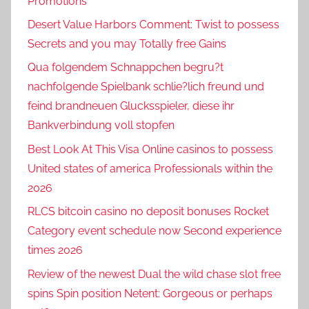
Promotions
Desert Value Harbors Comment: Twist to possess
Secrets and you may Totally free Gains
Qua folgendem Schnappchen begru?t
nachfolgende Spielbank schlie?lich freund und
feind brandneuen Glucksspieler, diese ihr
Bankverbindung voll stopfen
Best Look At This Visa Online casinos to possess
United states of america Professionals within the
2026
RLCS bitcoin casino no deposit bonuses Rocket
Category event schedule now Second experience
times 2026
Review of the newest Dual the wild chase slot free
spins Spin position Netent: Gorgeous or perhaps