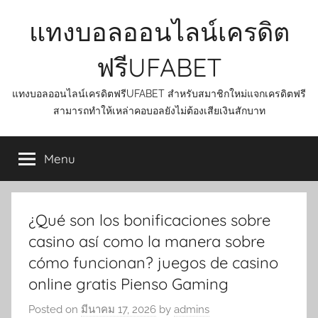
Skip
แทงบอลออนไลน์เครดิต
to
content
ฟรีUFABET
แทงบอลออนไลน์เครดิตฟรีUFABET สำหรับสมาชิกใหม่แจกเครดิตฟรี
สามารถทำให้เหล่าคอบอลยังไม่ต้องเสียเงินสักบาท
Menu
¿Qué son los bonificaciones sobre
casino así­ como la manera sobre
cómo funcionan? juegos de casino
online gratis Pienso Gaming
Posted on
มีนาคม 17, 2026
by
admins