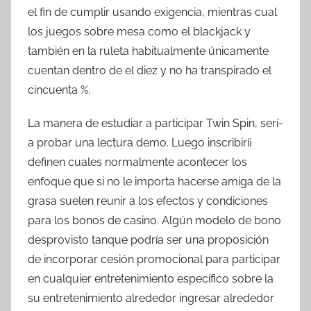
el fin de cumplir usando exigencia, mientras cual
los juegos sobre mesa como el blackjack y
también en la ruleta habitualmente únicamente
cuentan dentro de el diez y no ha transpirado el
cincuenta %.
La manera de estudiar a participar Twin Spin, serí­
a probar una lectura demo. Luego inscribirí¡
definen cuales normalmente acontecer los
enfoque que si no le importa hacerse amiga de la
grasa suelen reunir a los efectos y condiciones
para los bonos de casino. Algún modelo de bono
desprovisto tanque podría ser una proposición
de incorporar cesión promocional para participar
en cualquier entretenimiento específico sobre la
su entretenimiento alrededor ingresar alrededor