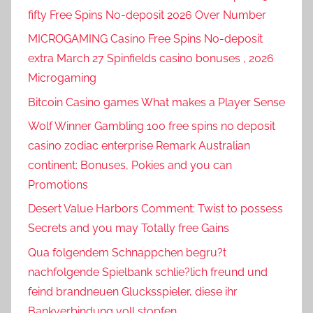
fifty Free Spins No-deposit 2026 Over Number
MICROGAMING Casino Free Spins No-deposit
extra March 27 Spinfields casino bonuses , 2026
Microgaming
Bitcoin Casino games What makes a Player Sense
Wolf Winner Gambling 100 free spins no deposit
casino zodiac enterprise Remark Australian
continent: Bonuses, Pokies and you can
Promotions
Desert Value Harbors Comment: Twist to possess
Secrets and you may Totally free Gains
Qua folgendem Schnappchen begru?t
nachfolgende Spielbank schlie?lich freund und
feind brandneuen Glucksspieler, diese ihr
Bankverbindung voll stopfen