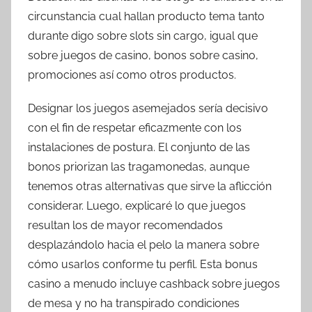
circunstancia cual hallan producto tema tanto
durante digo sobre slots sin cargo, igual que
sobre juegos de casino, bonos sobre casino,
promociones así­ como otros productos.
Designar los juegos asemejados serí­a decisivo
con el fin de respetar eficazmente con los
instalaciones de postura. El conjunto de las
bonos priorizan las tragamonedas, aunque
tenemos otras alternativas que sirve la aflicción
considerar. Luego, explicaré lo que juegos
resultan los de mayor recomendados
desplazándolo hacia el pelo la manera sobre
cómo usarlos conforme tu perfil. Esta bonus
casino a menudo incluye cashback sobre juegos
de mesa y no ha transpirado condiciones