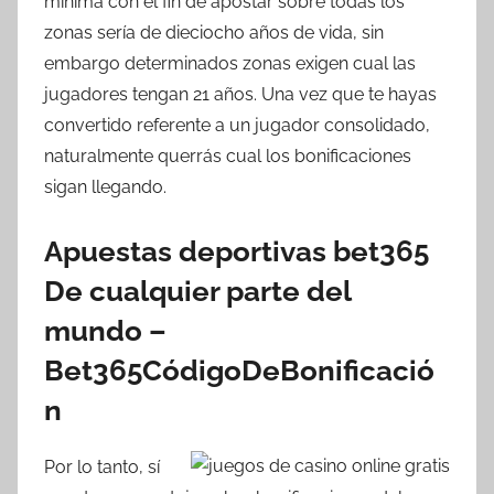
mínima con el fin de apostar sobre todas los
zonas serí­a de dieciocho años de vida, sin
embargo determinados zonas exigen cual las
jugadores tengan 21 años. Una vez que te hayas
convertido referente a un jugador consolidado,
naturalmente querrás cual los bonificaciones
sigan llegando.
Apuestas deportivas bet365
De cualquier parte del
mundo –
Bet365CódigoDeBonificació
n
Por lo tanto, sí