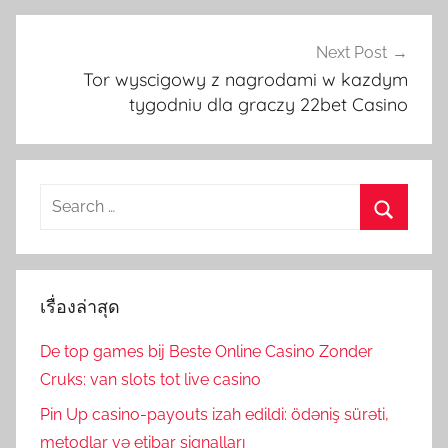
Next Post
Tor wyscigowy z nagrodami w kazdym
tygodniu dla graczy 22bet Casino
Search
for:
Search
เรื่องล่าสุด
De top games bij Beste Online Casino Zonder
Cruks: van slots tot live casino
Pin Up casino-payouts izah edildi: ödəniş sürəti,
metodlar və etibar siqnalları