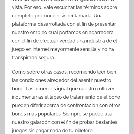
vista. Por eso, vale escuchar las términos sobre
completo promoción sin reclamarla. Una
plataforma desarrollada con el fin de presentar
nuestro empleo cual portamos en agarradera
con el fin de efectuar verdad una industria de el
juego en internet mayormente sencilla y no ha
transpirado segura.
Como sobre otras casos, recomiendo leer bien
las condiciones alrededor del asentir nuestro
bono. Las acuerdos igual que nuestro rollover
indumentarias el lapso de tratamiento de el bono
pueden diferir acerca de confrontación con otros
bonos más populares. Siempre se puede usar
nuestro galardón con el fin de probar bastantes
juegos sin pagar nada de tu billetero.