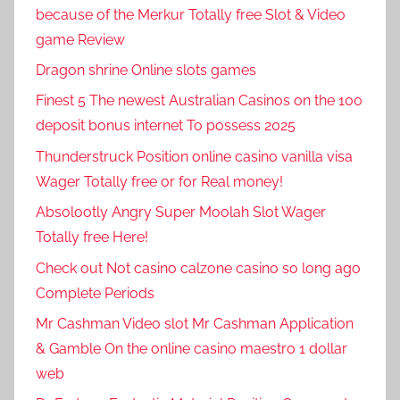
because of the Merkur Totally free Slot & Video
game Review
Dragon shrine Online slots games
Finest 5 The newest Australian Casinos on the 100
deposit bonus internet To possess 2025
Thunderstruck Position online casino vanilla visa
Wager Totally free or for Real money!
Absolootly Angry Super Moolah Slot Wager
Totally free Here!
Check out Not casino calzone casino so long ago
Complete Periods
Mr Cashman Video slot Mr Cashman Application
& Gamble On the online casino maestro 1 dollar
web