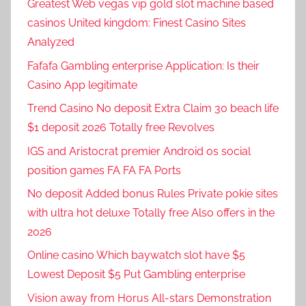
Greatest Web vegas vip gold slot machine based
casinos United kingdom: Finest Casino Sites
Analyzed
Fafafa Gambling enterprise Application: Is their
Casino App legitimate
Trend Casino No deposit Extra Claim 30 beach life
$1 deposit 2026 Totally free Revolves
IGS and Aristocrat premier Android os social
position games FA FA FA Ports
No deposit Added bonus Rules Private pokie sites
with ultra hot deluxe Totally free Also offers in the
2026
Online casino Which baywatch slot have $5
Lowest Deposit $5 Put Gambling enterprise
Vision away from Horus All-stars Demonstration