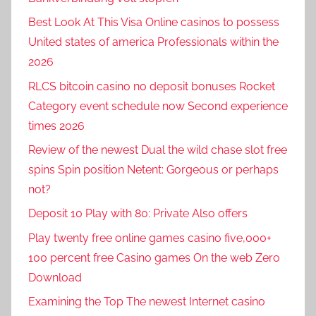
Best Look At This Visa Online casinos to possess
United states of america Professionals within the
2026
RLCS bitcoin casino no deposit bonuses Rocket
Category event schedule now Second experience
times 2026
Review of the newest Dual the wild chase slot free
spins Spin position Netent: Gorgeous or perhaps
not?
Deposit 10 Play with 80: Private Also offers
Play twenty free online games casino five,000+
100 percent free Casino games On the web Zero
Download
Examining the Top The newest Internet casino