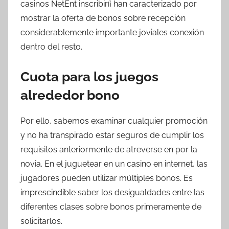
casinos NetEnt inscribirí¡ han caracterizado por
mostrar la oferta de bonos sobre recepción
considerablemente importante joviales conexión
dentro del resto.
Cuota para los juegos
alrededor bono
Por ello, sabemos examinar cualquier promoción
y no ha transpirado estar seguros de cumplir los
requisitos anteriormente de atreverse en por la
novia. En el juguetear en un casino en internet, las
jugadores pueden utilizar múltiples bonos. Es
imprescindible saber los desigualdades entre las
diferentes clases sobre bonos primeramente de
solicitarlos.