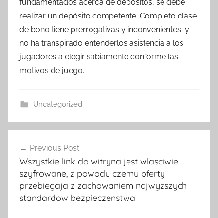
fundamentados acerca de depósitos, se debe
realizar un depósito competente. Completo clase
de bono tiene prerrogativas y inconvenientes, y
no ha transpirado entenderlos asistencia a los
jugadores a elegir sabiamente conforme las
motivos de juego.
Uncategorized
เมนู
Previous Post
นำทาง
Wszystkie link do witryna jest wlasciwie
เรื่อง
szyfrowane, z powodu czemu oferty
przebiegaja z zachowaniem najwyzszych
standardow bezpieczenstwa