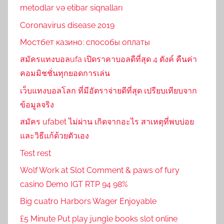
metodlar və etibar siqnalları
Coronavirus disease 2019
Мостбет казино: способы оплаты
สมัครแทงบอลufa เปิดราคาบอลดีที่สุด 4 ตังค์ คืนค่า
คอมมิชชั่นทุกยอดการเล่น
เว็บแทงบอลโลก ที่มีอัตราจ่ายดีที่สุด เปรียบเทียบจาก
ข้อมูลจริง
สมัคร ufabet ไม่ผ่าน เกิดจากอะไร สาเหตุที่พบบ่อย
และวิธีแก้ด้วยตัวเอง
Test rest
Wolf Work at Slot Comment & paws of fury
casino Demo IGT RTP 94 98%
Big cuatro Harbors Wager Enjoyable
£5 Minute Put play jungle books slot online