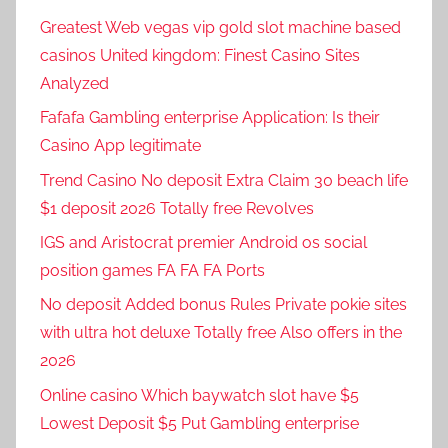
Greatest Web vegas vip gold slot machine based
casinos United kingdom: Finest Casino Sites
Analyzed
Fafafa Gambling enterprise Application: Is their
Casino App legitimate
Trend Casino No deposit Extra Claim 30 beach life
$1 deposit 2026 Totally free Revolves
IGS and Aristocrat premier Android os social
position games FA FA FA Ports
No deposit Added bonus Rules Private pokie sites
with ultra hot deluxe Totally free Also offers in the
2026
Online casino Which baywatch slot have $5
Lowest Deposit $5 Put Gambling enterprise