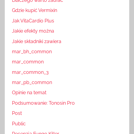
Dlaczego warto zaufać
Gdzie kupić Vermixin
Jak VitaCardio Plus
Jakie efekty można
Jakie składniki zawiera
mar_bh_common
mar_common
mar_common_3
mar_pb_common
Opinie na temat
Podsumowanie: Tonosin Pro
Post
Public
Recenzja Fungo Killer