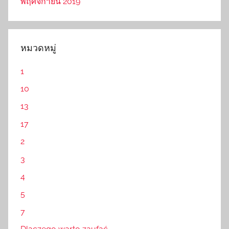
พฤศจิกายน 2019
หมวดหมู่
1
10
13
17
2
3
4
5
7