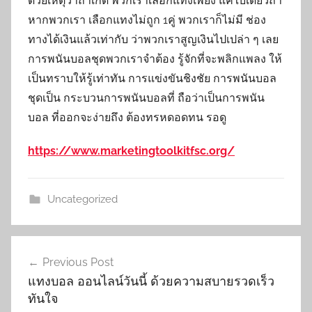
ด้วยเหตุว่าถ้าเกิด พวกเราเลือกแทงเพียง แค่ใบเดียวถ้า
หากพวกเรา เลือกแทงไม่ถูก 1คู่ พวกเราก็ไม่มี ช่อง
ทางได้เงินแล้วเท่ากับ ว่าพวกเราสูญเงินไปเปล่า ๆ เลย
การพนันบอลชุดพวกเราจำต้อง รู้จักที่จะพลิกแพลง ให้
เป็นทราบให้รู้เท่าทัน การแข่งขันชิงชัย การพนันบอล
ชุดเป็น กระบวนการพนันบอลที่ ถือว่าเป็นการพนัน
บอล ที่ออกจะง่ายถึง ต้องทรหดอดทน รอดู
https://www.marketingtoolkitfsc.org/
Uncategorized
เมนู
Previous Post
นำทาง
แทงบอล ออนไลน์วันนี้ ด้วยความสบายรวดเร็ว
เรื่อง
ทันใจ