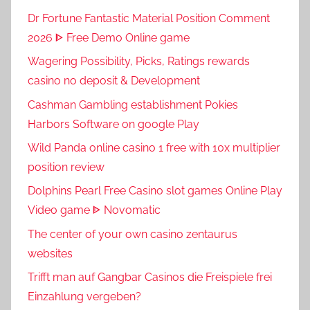
Dr Fortune Fantastic Material Position Comment
2026 ᐈ Free Demo Online game
Wagering Possibility, Picks, Ratings rewards
casino no deposit & Development
Cashman Gambling establishment Pokies
Harbors Software on google Play
Wild Panda online casino 1 free with 10x multiplier
position review
Dolphins Pearl Free Casino slot games Online Play
Video game ᐈ Novomatic
The center of your own casino zentaurus
websites
Trifft man auf Gangbar Casinos die Freispiele frei
Einzahlung vergeben?