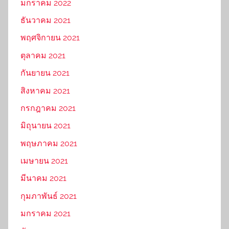
มกราคม 2022
ธันวาคม 2021
พฤศจิกายน 2021
ตุลาคม 2021
กันยายน 2021
สิงหาคม 2021
กรกฎาคม 2021
มิถุนายน 2021
พฤษภาคม 2021
เมษายน 2021
มีนาคม 2021
กุมภาพันธ์ 2021
มกราคม 2021