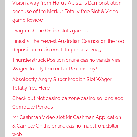
Vision away from Horus All-stars Demonstration
because of the Merkur Totally free Slot & Video
game Review
Dragon shrine Online slots games
Finest 5 The newest Australian Casinos on the 100
deposit bonus internet To possess 2025
Thunderstruck Position online casino vanilla visa
Wager Totally free or for Real money!
Absolootly Angry Super Moolah Slot Wager
Totally free Here!
Check out Not casino calzone casino so long ago
Complete Periods
Mr Cashman Video slot Mr Cashman Application
& Gamble On the online casino maestro 1 dollar
web