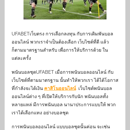
UFABETเว็บตรง การเลือกลงทุน กับการเดิมพันบอล
ออนไลน์ พวกเราจำเป็นต้องเลือก เว็บไซต์ที่ดี แล้ว
ก็ตามมาตรฐานสำหรับ เพื่อการให้บริการด้วย ใน
แต่ละครั้ง
พนันบอลชุดUFABET เมื่อการพนันบอลออนไลน์ กับ
เว็บไซต์ที่ตามมาตรฐาน นั้นทำให้พวกเรา ได้ได้โอกาส
ที่กำลังจะได้เงิน
คาสิโนออนไลน์
เว็บไซต์พนันบอล
ออนไลน์ต่าง ๆ ที่เปิดให้บริการกับนัก พนันบอลทั้ง
หลายแหล่ มีการพนันบอล นานาประการแบบให้ พวก
เราได้เลือกแทง อย่างบอลชุด
การพนันบอลออนไลน์ แบบบอลชุดนั้นค่อน จะเช่น