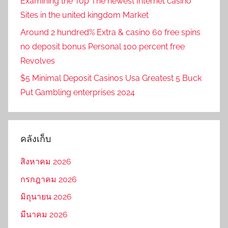
Examining the Top The newest Internet casino
Sites in the united kingdom Market
Around 2 hundred% Extra & casino 60 free spins
no deposit bonus Personal 100 percent free
Revolves
$5 Minimal Deposit Casinos Usa Greatest 5 Buck
Put Gambling enterprises 2024
คลังเก็บ
สิงหาคม 2026
กรกฎาคม 2026
มิถุนายน 2026
มีนาคม 2026