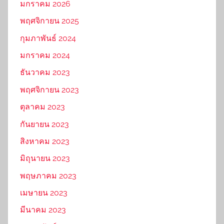
มกราคม 2026
พฤศจิกายน 2025
กุมภาพันธ์ 2024
มกราคม 2024
ธันวาคม 2023
พฤศจิกายน 2023
ตุลาคม 2023
กันยายน 2023
สิงหาคม 2023
มิถุนายน 2023
พฤษภาคม 2023
เมษายน 2023
มีนาคม 2023