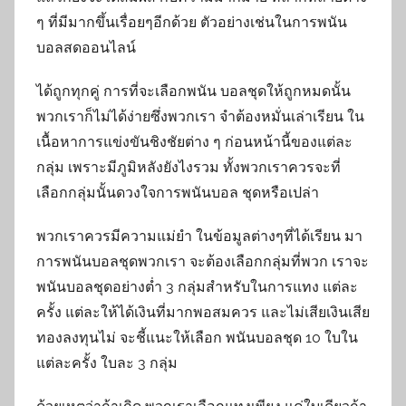
ๆ ที่มีมากขึ้นเรื่อยๆอีกด้วย ตัวอย่างเช่นในการพนัน
บอลสดออนไลน์
ได้ถูกทุกคู่ การที่จะเลือกพนัน บอลชุดให้ถูกหมดนั้น
พวกเราก็ไม่ได้ง่ายซึ่งพวกเรา จำต้องหมั่นเล่าเรียน ใน
เนื้อหาการแข่งขันชิงชัยต่าง ๆ ก่อนหน้านี้ของแต่ละ
กลุ่ม เพราะมีภูมิหลังยังไงรวม ทั้งพวกเราควรจะที่
เลือกกลุ่มนั้นดวงใจการพนันบอล ชุดหรือเปล่า
พวกเราควรมีความแม่ยำ ในข้อมูลต่างๆที่ได้เรียน มา
การพนันบอลชุดพวกเรา จะต้องเลือกกลุ่มที่พวก เราจะ
พนันบอลชุดอย่างต่ำ 3 กลุ่มสำหรับในการแทง แต่ละ
ครั้ง แต่ละให้ได้เงินที่มากพอสมควร และไม่เสียเงินเสีย
ทองลงทุนไม่ จะชี้แนะให้เลือก พนันบอลชุด 10 ใบใน
แต่ละครั้ง ใบละ 3 กลุ่ม