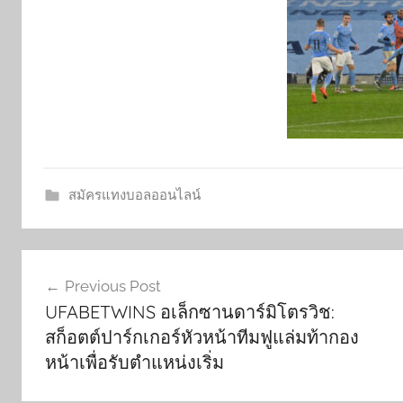
สมัครแทงบอลออนไลน์
เมนู
Previous Post
นำทาง
UFABETWINS อเล็กซานดาร์มิโตรวิช:
เรื่อง
สก็อตต์ปาร์กเกอร์หัวหน้าทีมฟูแล่มท้ากอง
หน้าเพื่อรับตำแหน่งเริ่ม