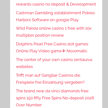
rewards casino no deposit & Development
Cashman Gambling establishment Pokies
Harbors Software on google Play
Wild Panda online casino 1 free with 10x
multiplier position review
Dolphins Pearl Free Casino slot games
Online Play Video game ᐈ Novomatic
The center of your own casino zentaurus
websites
Trifft man auf Gangbar Casinos die
Freispiele frei Einzahlung vergeben?
The brand new da vinci diamonds free
spins 150 fifty Free Spins No-deposit 2026
Over Number