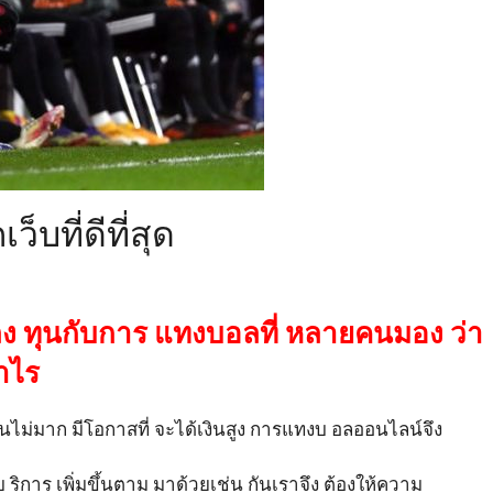
็บที่ดีที่สุด
จะลง ทุนกับการ แทงบอลที่ หลายคนมอง ว่า
กำไร
นไม่มาก มีโอกาสที่ จะได้เงินสูง การแทงบ อลออนไลน์จึง
ห้บ ริการ เพิ่มขึ้นตาม มาด้วยเช่น กันเราจึง ต้องให้ความ