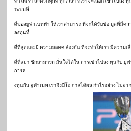
ทำให้เรา สะดวกทุกที่ ทุกเวลา ที่เราจะเลือก เข้าไปลง
ระบบที่
ดีของยูฟ่าเบททำ ให้เราสามารถ ที่จะได้รับข้อ มูลที่มี
ลงทุนที่
ดีที่สุดและมี ความสอดค ล้องกัน ที่จะทำให้เรา มีความเส
ดีที่สมา ชิกสามารถ มั่นใจได้ใน การเข้าไปลง ทุนกับ ยู
การล
งทุนกับ ยูฟ่าเบท เราจึงมีโอ กาสได้ผล กำไรอย่าง ไม่ยาก