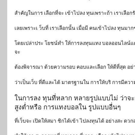
สำคัญในการ เลือกที่จะ เข้าไปลง ทุนเพราะถ้า เราเลือกร
เลยเพราะเ ว็บที่ เราเลือกนั้น เมื่อมี คนเข้าไปลง ทุนม
โดยเปล่าประ โยชน์ทำ ให้การลงทุนแทง บอลออนไลน์แต่ ละ
จะ
ต้องพิจารณา ด้วยความรอบ คอบและเลือก ให้ดีที่สุด อย่าง
ว่าเป็นเว็บ ที่ดีและได้ มาตรฐานใน การให้บริ การมีความ
ในการลง ทุนที่หลาก หลายรูปแบบไม่ ว่าจ
สูงต่ำหรือ การแทงบอลใน รูปแบบอื่นๆ
ที่เว็บจะ เปิดให้สมา ชิกได้เข้า ไปลงทุนได้ อย่างสะ ด