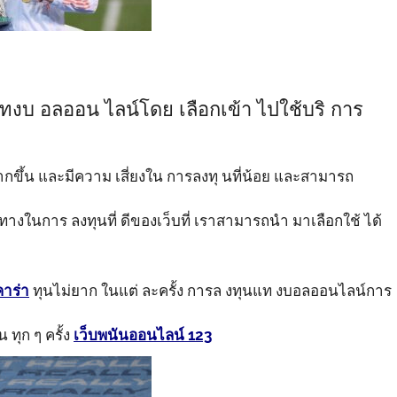
ารแทงบ อลออน ไลน์โดย เลือกเข้า ไปใช้บริ การ
ากขึ้น และมีความ เสี่ยงใน การลงทุ นที่น้อย และสามารถ
งในการ ลงทุนที่ ดีของเว็บที่ เราสามารถนำ มาเลือกใช้ ได้
คาร่า
ทุนไม่ยาก ในแต่ ละครั้ง การล งทุนแท งบอลออนไลน์การ
ใน ทุก ๆ ครั้ง
เว็บพนันออนไลน์ 123