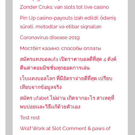
Zonder Cruks: van slots tot live casino
Pin Up casino-payouts izah edildi: ödəniş
sürəti, metodlar və etibar siqnalları
Coronavirus disease 2019
Мостбет казино: способы оплаты
สมัครแทงบอลufa เปิดราคาบอลดีที่สุด 4 ตังค์
คืนค่าคอมมิชชั่นทุกยอดการเล่น
เว็บแทงบอลโลก ที่มีอัตราจ่ายดีที่สุด เปรียบ
เทียบจากข้อมูลจริง
สมัคร ufabet ไม่ผ่าน เกิดจากอะไร สาเหตุที่
พบบ่อยและวิธีแก้ด้วยตัวเอง
Test rest
Wolf Work at Slot Comment & paws of