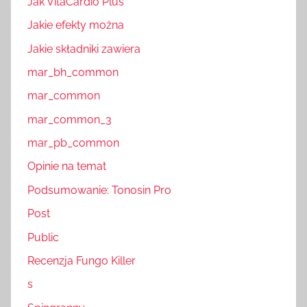
Jak VitaCardio Plus
Jakie efekty można
Jakie składniki zawiera
mar_bh_common
mar_common
mar_common_3
mar_pb_common
Opinie na temat
Podsumowanie: Tonosin Pro
Post
Public
Recenzja Fungo Killer
s