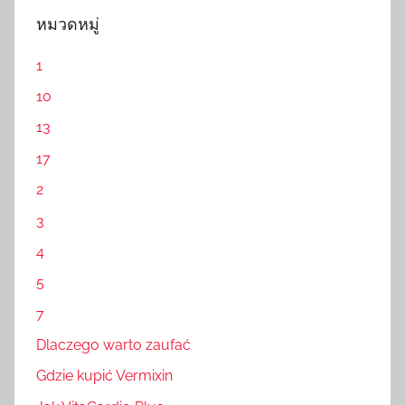
หมวดหมู่
1
10
13
17
2
3
4
5
7
Dlaczego warto zaufać
Gdzie kupić Vermixin