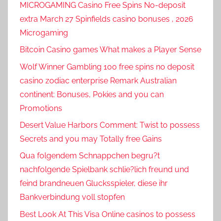
MICROGAMING Casino Free Spins No-deposit
extra March 27 Spinfields casino bonuses , 2026
Microgaming
Bitcoin Casino games What makes a Player Sense
Wolf Winner Gambling 100 free spins no deposit
casino zodiac enterprise Remark Australian
continent: Bonuses, Pokies and you can
Promotions
Desert Value Harbors Comment: Twist to possess
Secrets and you may Totally free Gains
Qua folgendem Schnappchen begru?t
nachfolgende Spielbank schlie?lich freund und
feind brandneuen Glucksspieler, diese ihr
Bankverbindung voll stopfen
Best Look At This Visa Online casinos to possess