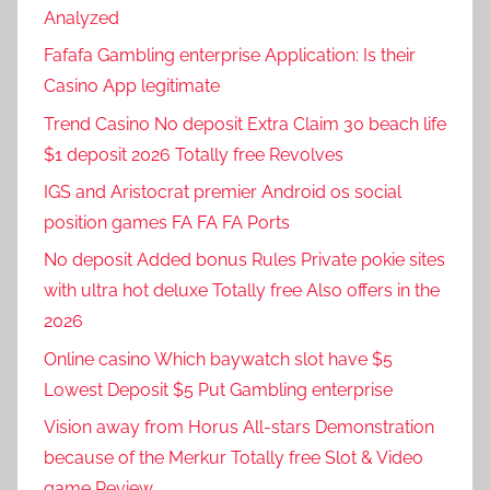
Analyzed
Fafafa Gambling enterprise Application: Is their
Casino App legitimate
Trend Casino No deposit Extra Claim 30 beach life
$1 deposit 2026 Totally free Revolves
IGS and Aristocrat premier Android os social
position games FA FA FA Ports
No deposit Added bonus Rules Private pokie sites
with ultra hot deluxe Totally free Also offers in the
2026
Online casino Which baywatch slot have $5
Lowest Deposit $5 Put Gambling enterprise
Vision away from Horus All-stars Demonstration
because of the Merkur Totally free Slot & Video
game Review