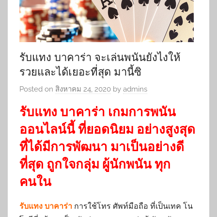
รับแทง บาคาร่า จะเล่นพนันยังไงให้
รวยและได้เยอะที่สุด มานี้ซิ
Posted on
สิงหาคม 24, 2020
by
admins
รับแทง บาคาร่า เกมการพนัน
ออนไลน์นี้ ที่ยอดนิยม อย่างสูงสุด
ที่ได้มีการพัฒนา มาเป็นอย่างดี
ที่สุด ถูกใจกลุ่ม ผู้นักพนัน ทุก
คนใน
รับแทง บาคาร่า
การใช้โทร ศัพท์มือถือ ที่เป็นเทค โน