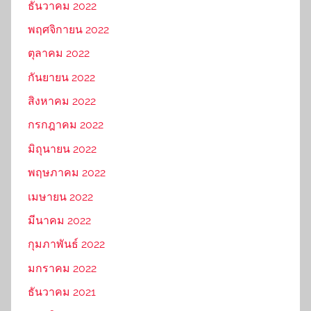
ธันวาคม 2022
พฤศจิกายน 2022
ตุลาคม 2022
กันยายน 2022
สิงหาคม 2022
กรกฎาคม 2022
มิถุนายน 2022
พฤษภาคม 2022
เมษายน 2022
มีนาคม 2022
กุมภาพันธ์ 2022
มกราคม 2022
ธันวาคม 2021