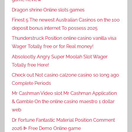
Dragon shrine Online slots games
Finest 5 The newest Australian Casinos on the 100
deposit bonus internet To possess 2025
Thunderstruck Position online casino vanilla visa
Wager Totally free or for Real money!
Absolootly Angry Super Moolah Slot Wager
Totally free Here!
Check out Not casino calzone casino so long ago
Complete Periods
Mr Cashman Video slot Mr Cashman Application
& Gamble On the online casino maestro 1 dollar
web
Dr Fortune Fantastic Material Position Comment
2026 ᐈ Free Demo Online game